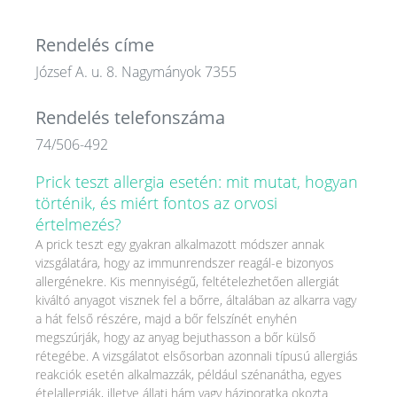
Rendelés címe
József A. u. 8. Nagymányok 7355
Rendelés telefonszáma
74/506-492
Prick teszt allergia esetén: mit mutat, hogyan
történik, és miért fontos az orvosi
értelmezés?
A prick teszt egy gyakran alkalmazott módszer annak
vizsgálatára, hogy az immunrendszer reagál-e bizonyos
allergénekre. Kis mennyiségű, feltételezhetően allergiát
kiváltó anyagot visznek fel a bőrre, általában az alkarra vagy
a hát felső részére, majd a bőr felszínét enyhén
megszúrják, hogy az anyag bejuthasson a bőr külső
rétegébe. A vizsgálatot elsősorban azonnali típusú allergiás
reakciók esetén alkalmazzák, például szénanátha, egyes
ételallergiák, illetve állati hám vagy háziporatka okozta