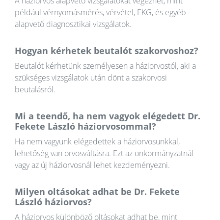
A háziorvos alapvető vizsgálatokat végezhet, mint
például vérnyomásmérés, vérvétel, EKG, és egyéb
alapvető diagnosztikai vizsgálatok.
Hogyan kérhetek beutalót szakorvoshoz?
Beutalót kérhetünk személyesen a háziorvostól, aki a
szükséges vizsgálatok után dönt a szakorvosi
beutalásról.
Mi a teendő, ha nem vagyok elégedett Dr.
Fekete László háziorvosommal?
Ha nem vagyunk elégedettek a háziorvosunkkal,
lehetőség van orvosváltásra. Ezt az önkormányzatnál
vagy az új háziorvosnál lehet kezdeményezni.
Milyen oltásokat adhat be Dr. Fekete
László háziorvos?
A háziorvos különböző oltásokat adhat be, mint