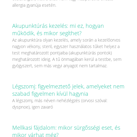
allergia gyanúja esetén.
Akupunktúrás kezelés: mi ez, hogyan
működik, és mikor segíthet?
Az akupunktúra olyan kezelés, amely során a kezelőorvos
nagyon vékony, steril, egyszer használatos tűket helyez a
test meghatározott pontjaiba (akupunktúrás pontok)
meghatározott ideig. A tű önmagában kerül a testbe, sem
gyógyszert, sem más vegyi anyagot nem tartalmaz.
Légszomj: figyelmeztető jelek, amelyeket nem
szabad figyelmen kívül hagynia
A légszomj, más néven nehézlégzés (orvosi szóval:
dyspnoe), igen zavaró
Mellkasi fájdalom: mikor sürgősségi eset, és
mikor várhat még?