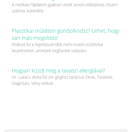
A mellkasi fájdalom gyakran vezet orvosi ellátáshoz, hiszen
számos különféle
Plasztikai műtéten gondolkodsz? Lehet, hogy
van más megoldás!
Fedezd fel a legnépszerűbb nem-invazív esztétikai
kezeléseket, amelyek segítenek szépülni
Hogyan küzdj meg a tavaszi allergiával?
Dr. Lukács Anita fül-orr-gégész tanácsai Okok, Tünetek,
Diagnózis, Vény nélküli