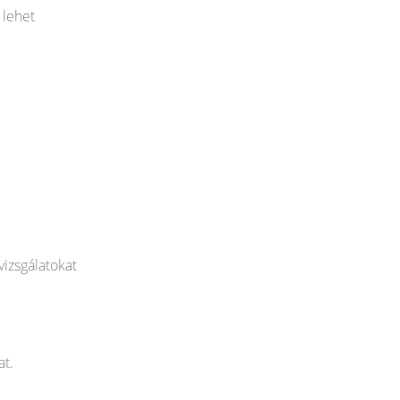
 lehet
vizsgálatokat
at.