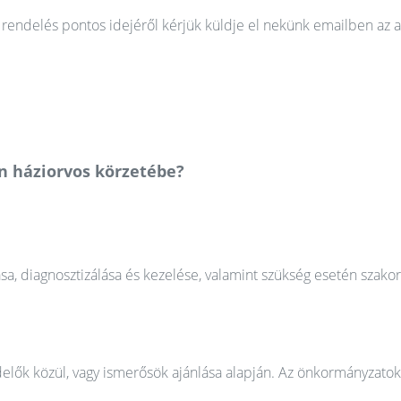
rendelés pontos idejéről kérjük küldje el nekünk emailben az a
án háziorvos körzetébe?
ása, diagnosztizálása és kezelése, valamint szükség esetén szako
elők közül, vagy ismerősök ajánlása alapján. Az önkormányzatok