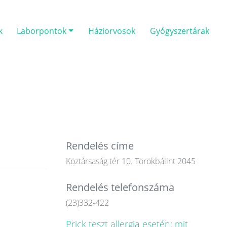
k
Laborpontok
Háziorvosok
Gyógyszertárak
Rendelés címe
Köztársaság tér 10. Törökbálint 2045
Rendelés telefonszáma
(23)332-422
Prick teszt allergia esetén: mit