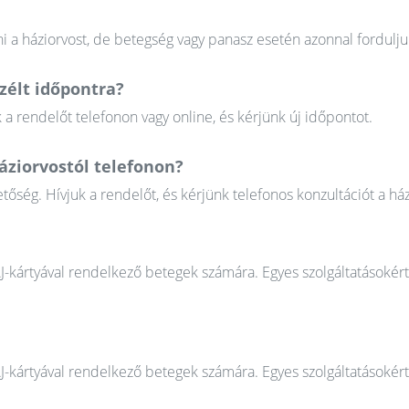
 a háziorvost, de betegség vagy panasz esetén azonnal fordulju
élt időpontra?
 rendelőt telefonon vagy online, és kérjünk új időpontot.
áziorvostól telefonon?
őség. Hívjuk a rendelőt, és kérjünk telefonos konzultációt a ház
AJ-kártyával rendelkező betegek számára. Egyes szolgáltatásokér
AJ-kártyával rendelkező betegek számára. Egyes szolgáltatásokér