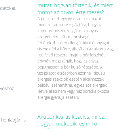
mutat, hogyan történik, és miért
datokat,
fontos az orvosi értelmezés?
A prick teszt egy gyakran alkalmazott
módszer annak vizsgálatára, hogy az
immunrendszer reagál-e bizonyos
allergénekre. Kis mennyiségű,
feltételezhetően allergiát kiváltó anyagot
visznek fel a bőrre, általában az alkarra vagy a
hát felső részére, majd a bőr felszínét
enyhén megszúrják, hogy az anyag
bejuthasson a bőr külső rétegébe. A
vizsgálatot elsősorban azonnali típusú
allergiás reakciók esetén alkalmazzák,
például szénanátha, egyes ételallergiák,
rvoshoz
illetve állati hám vagy háziporatka okozta
allergia gyanúja esetén.
Akupunktúrás kezelés: mi ez,
 honlapján is
hogyan működik, és mikor