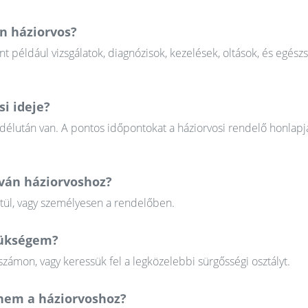
án háziorvos?
nt például vizsgálatok, diagnózisok, kezelések, oltások, és egész
si ideje?
 délután van. A pontos időpontokat a háziorvosi rendelő honlapj
tván háziorvoshoz?
ztül, vagy személyesen a rendelőben.
szükségem?
zámon, vagy keressük fel a legközelebbi sürgősségi osztályt.
em a háziorvoshoz?