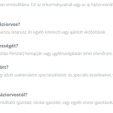
n orvosváltásra. Ezt az önkormányzatnál vagy az új háziorvosnál
áziorvos?
uenza, tetanusz, és egyéb kötelező vagy ajánlott védőoltások.
ességét?
tási Pénztár) honlapján vagy ügyfélszolgálatán lehet ellenőrizni.
ött?
gy adott szakterületre specializálódott, és speciális kezeléseket, 
áziorvostól?
tatói igazolást, iskolai igazolást, vagy egyéb orvosi igazolások