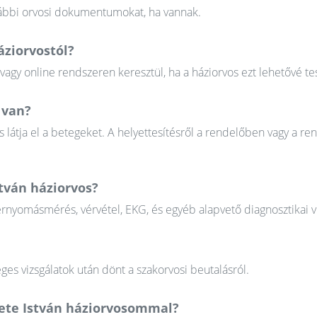
orábbi orvosi dokumentumokat, ha vannak.
áziorvostól?
gy online rendszeren keresztül, ha a háziorvos ezt lehetővé tes
 van?
 látja el a betegeket. A helyettesítésről a rendelőben vagy a re
stván háziorvos?
érnyomásmérés, vérvétel, EKG, és egyéb alapvető diagnosztikai v
ges vizsgálatok után dönt a szakorvosi beutalásról.
kete István háziorvosommal?