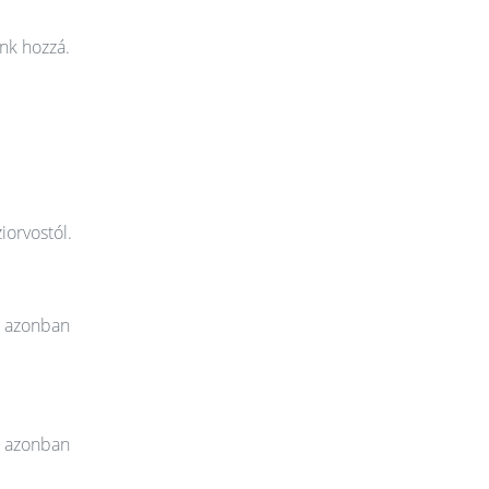
nk hozzá.
iorvostól.
t azonban
t azonban