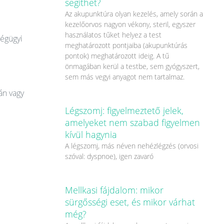
segíthet?
Az akupunktúra olyan kezelés, amely során a
kezelőorvos nagyon vékony, steril, egyszer
használatos tűket helyez a test
ségügyi
meghatározott pontjaiba (akupunktúrás
pontok) meghatározott ideig. A tű
önmagában kerül a testbe, sem gyógyszert,
sem más vegyi anyagot nem tartalmaz.
án vagy
Légszomj: figyelmeztető jelek,
amelyeket nem szabad figyelmen
kívül hagynia
A légszomj, más néven nehézlégzés (orvosi
szóval: dyspnoe), igen zavaró
Mellkasi fájdalom: mikor
sürgősségi eset, és mikor várhat
még?