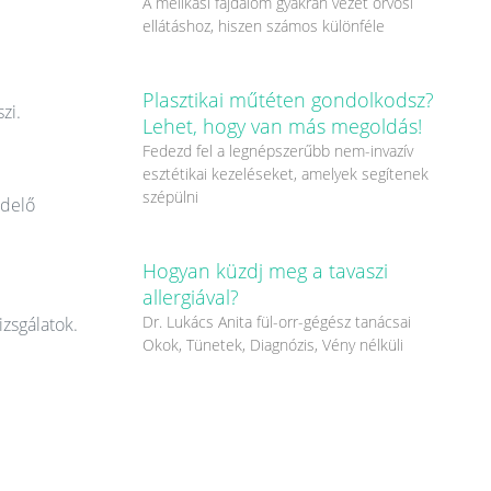
A mellkasi fájdalom gyakran vezet orvosi
ellátáshoz, hiszen számos különféle
Plasztikai műtéten gondolkodsz?
zi.
Lehet, hogy van más megoldás!
Fedezd fel a legnépszerűbb nem-invazív
esztétikai kezeléseket, amelyek segítenek
szépülni
ndelő
Hogyan küzdj meg a tavaszi
allergiával?
Dr. Lukács Anita fül-orr-gégész tanácsai
izsgálatok.
Okok, Tünetek, Diagnózis, Vény nélküli