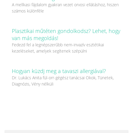
A mellkasi fájdalom gyakran vezet orvosi ellátáshoz, hiszen
számos különféle
Plasztikai műtéten gondolkodsz? Lehet, hogy
van más megoldás!
Fedezd fel a legnépszerűbb nem-invazív esztétikai
kezeléseket, amelyek segítenek szépülni
Hogyan küzdj meg a tavaszi allergiával?
Dr. Lukács Anita fül-orr-gégész tanácsai Okok, Tünetek,
Diagnózis, Vény nélküli