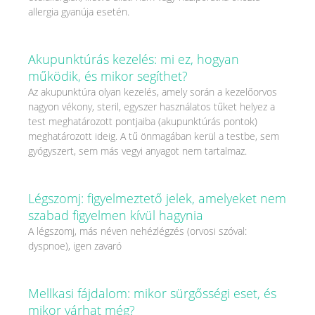
allergia gyanúja esetén.
Akupunktúrás kezelés: mi ez, hogyan
működik, és mikor segíthet?
Az akupunktúra olyan kezelés, amely során a kezelőorvos
nagyon vékony, steril, egyszer használatos tűket helyez a
test meghatározott pontjaiba (akupunktúrás pontok)
meghatározott ideig. A tű önmagában kerül a testbe, sem
gyógyszert, sem más vegyi anyagot nem tartalmaz.
Légszomj: figyelmeztető jelek, amelyeket nem
szabad figyelmen kívül hagynia
A légszomj, más néven nehézlégzés (orvosi szóval:
dyspnoe), igen zavaró
Mellkasi fájdalom: mikor sürgősségi eset, és
mikor várhat még?