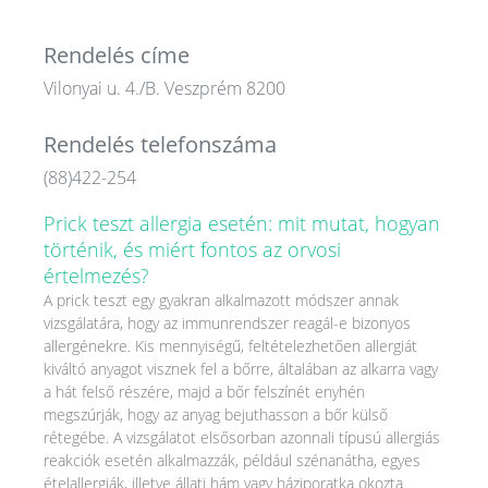
Rendelés címe
Vilonyai u. 4./B. Veszprém 8200
Rendelés telefonszáma
(88)422-254
Prick teszt allergia esetén: mit mutat, hogyan
történik, és miért fontos az orvosi
értelmezés?
A prick teszt egy gyakran alkalmazott módszer annak
vizsgálatára, hogy az immunrendszer reagál-e bizonyos
allergénekre. Kis mennyiségű, feltételezhetően allergiát
kiváltó anyagot visznek fel a bőrre, általában az alkarra vagy
a hát felső részére, majd a bőr felszínét enyhén
megszúrják, hogy az anyag bejuthasson a bőr külső
rétegébe. A vizsgálatot elsősorban azonnali típusú allergiás
reakciók esetén alkalmazzák, például szénanátha, egyes
ételallergiák, illetve állati hám vagy háziporatka okozta