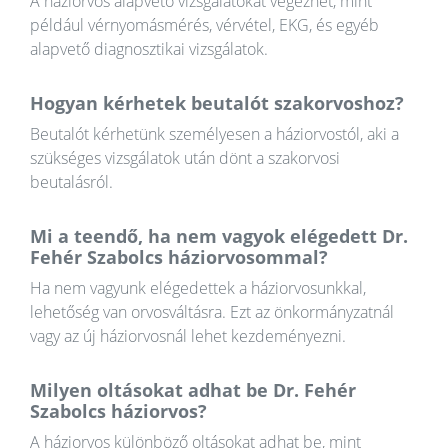
A háziorvos alapvető vizsgálatokat végezhet, mint
például vérnyomásmérés, vérvétel, EKG, és egyéb
alapvető diagnosztikai vizsgálatok.
Hogyan kérhetek beutalót szakorvoshoz?
Beutalót kérhetünk személyesen a háziorvostól, aki a
szükséges vizsgálatok után dönt a szakorvosi
beutalásról.
Mi a teendő, ha nem vagyok elégedett Dr.
Fehér Szabolcs háziorvosommal?
Ha nem vagyunk elégedettek a háziorvosunkkal,
lehetőség van orvosváltásra. Ezt az önkormányzatnál
vagy az új háziorvosnál lehet kezdeményezni.
Milyen oltásokat adhat be Dr. Fehér
Szabolcs háziorvos?
A háziorvos különböző oltásokat adhat be, mint