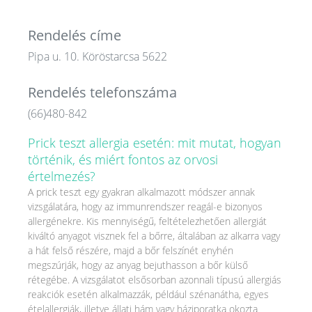
Rendelés címe
Pipa u. 10. Köröstarcsa 5622
Rendelés telefonszáma
(66)480-842
Prick teszt allergia esetén: mit mutat, hogyan
történik, és miért fontos az orvosi
értelmezés?
A prick teszt egy gyakran alkalmazott módszer annak
vizsgálatára, hogy az immunrendszer reagál-e bizonyos
allergénekre. Kis mennyiségű, feltételezhetően allergiát
kiváltó anyagot visznek fel a bőrre, általában az alkarra vagy
a hát felső részére, majd a bőr felszínét enyhén
megszúrják, hogy az anyag bejuthasson a bőr külső
rétegébe. A vizsgálatot elsősorban azonnali típusú allergiás
reakciók esetén alkalmazzák, például szénanátha, egyes
ételallergiák, illetve állati hám vagy háziporatka okozta