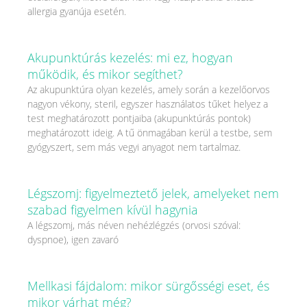
allergia gyanúja esetén.
Akupunktúrás kezelés: mi ez, hogyan
működik, és mikor segíthet?
Az akupunktúra olyan kezelés, amely során a kezelőorvos
nagyon vékony, steril, egyszer használatos tűket helyez a
test meghatározott pontjaiba (akupunktúrás pontok)
meghatározott ideig. A tű önmagában kerül a testbe, sem
gyógyszert, sem más vegyi anyagot nem tartalmaz.
Légszomj: figyelmeztető jelek, amelyeket nem
szabad figyelmen kívül hagynia
A légszomj, más néven nehézlégzés (orvosi szóval:
dyspnoe), igen zavaró
Mellkasi fájdalom: mikor sürgősségi eset, és
mikor várhat még?