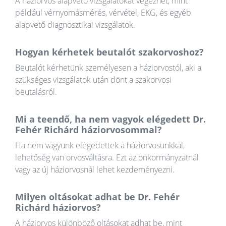
A háziorvos alapvető vizsgálatokat végezhet, mint
például vérnyomásmérés, vérvétel, EKG, és egyéb
alapvető diagnosztikai vizsgálatok.
Hogyan kérhetek beutalót szakorvoshoz?
Beutalót kérhetünk személyesen a háziorvostól, aki a
szükséges vizsgálatok után dönt a szakorvosi
beutalásról.
Mi a teendő, ha nem vagyok elégedett Dr.
Fehér Richárd háziorvosommal?
Ha nem vagyunk elégedettek a háziorvosunkkal,
lehetőség van orvosváltásra. Ezt az önkormányzatnál
vagy az új háziorvosnál lehet kezdeményezni.
Milyen oltásokat adhat be Dr. Fehér
Richárd háziorvos?
A háziorvos különböző oltásokat adhat be, mint