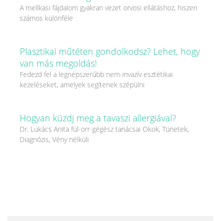
A mellkasi fájdalom gyakran vezet orvosi ellátáshoz, hiszen
számos különféle
Plasztikai műtéten gondolkodsz? Lehet, hogy
van más megoldás!
Fedezd fel a legnépszerűbb nem-invazív esztétikai
kezeléseket, amelyek segítenek szépülni
Hogyan küzdj meg a tavaszi allergiával?
Dr. Lukács Anita fül-orr-gégész tanácsai Okok, Tünetek,
Diagnózis, Vény nélküli