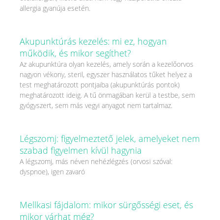
allergia gyanúja esetén.
Akupunktúrás kezelés: mi ez, hogyan
működik, és mikor segíthet?
Az akupunktúra olyan kezelés, amely során a kezelőorvos
nagyon vékony, steril, egyszer használatos tűket helyez a
test meghatározott pontjaiba (akupunktúrás pontok)
meghatározott ideig. A tű önmagában kerül a testbe, sem
gyógyszert, sem más vegyi anyagot nem tartalmaz.
Légszomj: figyelmeztető jelek, amelyeket nem
szabad figyelmen kívül hagynia
A légszomj, más néven nehézlégzés (orvosi szóval:
dyspnoe), igen zavaró
Mellkasi fájdalom: mikor sürgősségi eset, és
mikor várhat még?