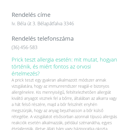
Rendelés címe
Iv. Béla út 3. Bélapátfalva 3346
Rendelés telefonszáma
(36) 456-583
Prick teszt allergia esetén: mit mutat, hogyan
történik, és miért fontos az orvosi
értelmezés?
A prick teszt egy gyakran alkalmazott módszer annak
vizsgálatára, hogy az immunrendszer reagál-e bizonyos
allergénekre. Kis mennyiségű, feltételezhetően allergiát
kiváltó anyagot visznek fel a bőrre, általában az alkarra vagy
a hát felső részére, majd a bőr felszínét enyhén
megszúrják, hogy az anyag bejuthasson a bőr külső
rétegébe. A vizsgálatot elsősorban azonnali típusú allergiás
reakciók esetén alkalmazzák, például szénanátha, egyes
ételallergiák, illetve állati hám vagy háziporatka okozta