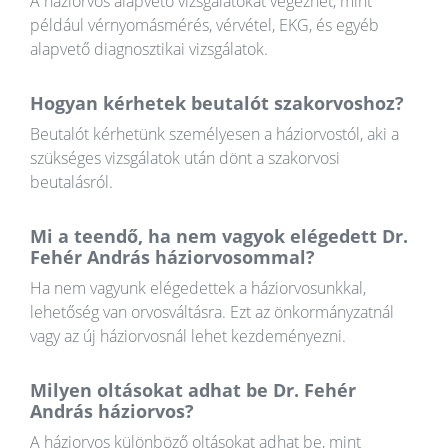
A háziorvos alapvető vizsgálatokat végezhet, mint
például vérnyomásmérés, vérvétel, EKG, és egyéb
alapvető diagnosztikai vizsgálatok.
Hogyan kérhetek beutalót szakorvoshoz?
Beutalót kérhetünk személyesen a háziorvostól, aki a
szükséges vizsgálatok után dönt a szakorvosi
beutalásról.
Mi a teendő, ha nem vagyok elégedett Dr.
Fehér András háziorvosommal?
Ha nem vagyunk elégedettek a háziorvosunkkal,
lehetőség van orvosváltásra. Ezt az önkormányzatnál
vagy az új háziorvosnál lehet kezdeményezni.
Milyen oltásokat adhat be Dr. Fehér
András háziorvos?
A háziorvos különböző oltásokat adhat be, mint