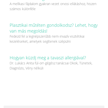
A mellkasi fájdalom gyakran vezet orvosi ellátáshoz, hiszen
számos különféle
Plasztikai műtéten gondolkodsz? Lehet, hogy
van más megoldás!
Fedezd fel a legnépszerűbb nem-invazív esztétikai
kezeléseket, amelyek segítenek szépülni
Hogyan küzdj meg a tavaszi allergiával?
Dr. Lukács Anita fül-orr-gégész tanácsai Okok, Tünetek,
Diagnózis, Vény nélküli