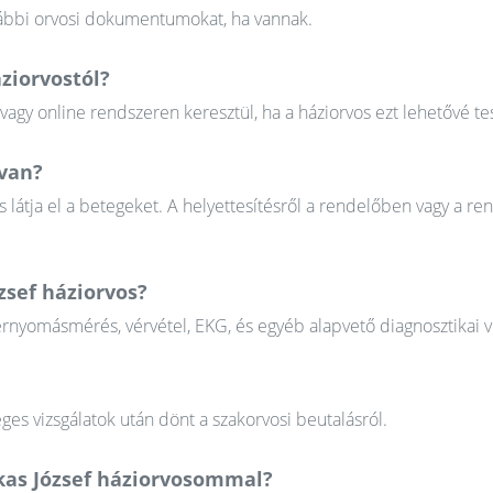
orábbi orvosi dokumentumokat, ha vannak.
ziorvostól?
gy online rendszeren keresztül, ha a háziorvos ezt lehetővé tes
 van?
 látja el a betegeket. A helyettesítésről a rendelőben vagy a re
zsef háziorvos?
érnyomásmérés, vérvétel, EKG, és egyéb alapvető diagnosztikai v
ges vizsgálatok után dönt a szakorvosi beutalásról.
rkas József háziorvosommal?