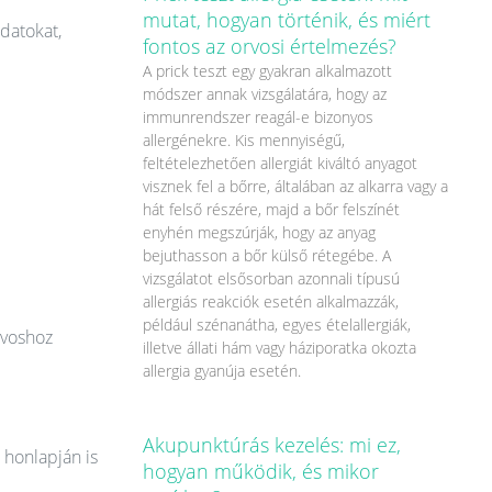
mutat, hogyan történik, és miért
datokat,
fontos az orvosi értelmezés?
A prick teszt egy gyakran alkalmazott
módszer annak vizsgálatára, hogy az
immunrendszer reagál-e bizonyos
allergénekre. Kis mennyiségű,
feltételezhetően allergiát kiváltó anyagot
visznek fel a bőrre, általában az alkarra vagy a
hát felső részére, majd a bőr felszínét
enyhén megszúrják, hogy az anyag
bejuthasson a bőr külső rétegébe. A
vizsgálatot elsősorban azonnali típusú
allergiás reakciók esetén alkalmazzák,
például szénanátha, egyes ételallergiák,
rvoshoz
illetve állati hám vagy háziporatka okozta
allergia gyanúja esetén.
Akupunktúrás kezelés: mi ez,
 honlapján is
hogyan működik, és mikor