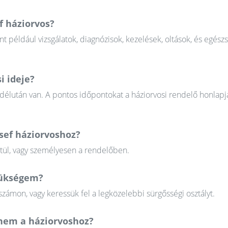
f háziorvos?
nt például vizsgálatok, diagnózisok, kezelések, oltások, és egész
i ideje?
 délután van. A pontos időpontokat a háziorvosi rendelő honlapj
zsef háziorvoshoz?
ztül, vagy személyesen a rendelőben.
szükségem?
zámon, vagy keressük fel a legközelebbi sürgősségi osztályt.
em a háziorvoshoz?