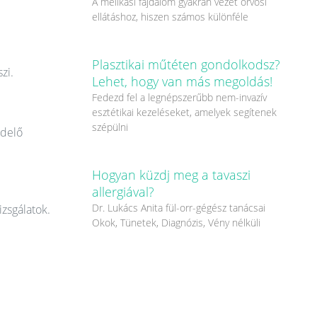
A mellkasi fájdalom gyakran vezet orvosi
ellátáshoz, hiszen számos különféle
Plasztikai műtéten gondolkodsz?
zi.
Lehet, hogy van más megoldás!
Fedezd fel a legnépszerűbb nem-invazív
esztétikai kezeléseket, amelyek segítenek
szépülni
ndelő
Hogyan küzdj meg a tavaszi
allergiával?
Dr. Lukács Anita fül-orr-gégész tanácsai
izsgálatok.
Okok, Tünetek, Diagnózis, Vény nélküli