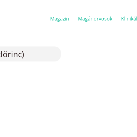
Magazin
Magánorvosok
Kliniká
lőrinc)