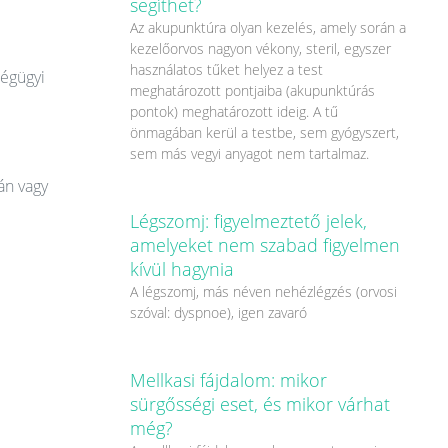
segíthet?
Az akupunktúra olyan kezelés, amely során a
kezelőorvos nagyon vékony, steril, egyszer
használatos tűket helyez a test
ségügyi
meghatározott pontjaiba (akupunktúrás
pontok) meghatározott ideig. A tű
önmagában kerül a testbe, sem gyógyszert,
sem más vegyi anyagot nem tartalmaz.
án vagy
Légszomj: figyelmeztető jelek,
amelyeket nem szabad figyelmen
kívül hagynia
A légszomj, más néven nehézlégzés (orvosi
szóval: dyspnoe), igen zavaró
Mellkasi fájdalom: mikor
sürgősségi eset, és mikor várhat
még?