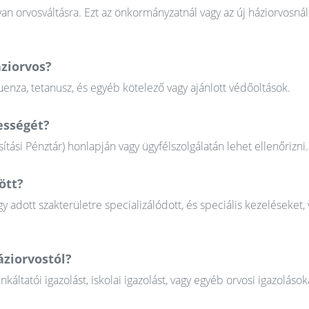
n orvosváltásra. Ezt az önkormányzatnál vagy az új háziorvosnál
áziorvos?
uenza, tetanusz, és egyéb kötelező vagy ajánlott védőoltások.
ességét?
tási Pénztár) honlapján vagy ügyfélszolgálatán lehet ellenőrizni.
ött?
gy adott szakterületre specializálódott, és speciális kezeléseket, 
áziorvostól?
tatói igazolást, iskolai igazolást, vagy egyéb orvosi igazolások