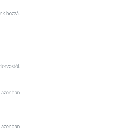
nk hozzá.
iorvostól.
t azonban
t azonban