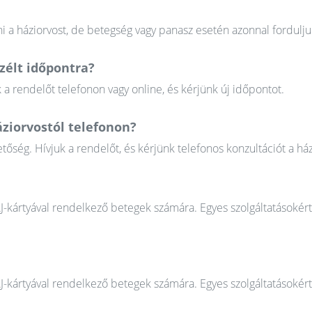
 a háziorvost, de betegség vagy panasz esetén azonnal fordulju
élt időpontra?
 rendelőt telefonon vagy online, és kérjünk új időpontot.
áziorvostól telefonon?
őség. Hívjuk a rendelőt, és kérjünk telefonos konzultációt a ház
AJ-kártyával rendelkező betegek számára. Egyes szolgáltatásokér
AJ-kártyával rendelkező betegek számára. Egyes szolgáltatásokér