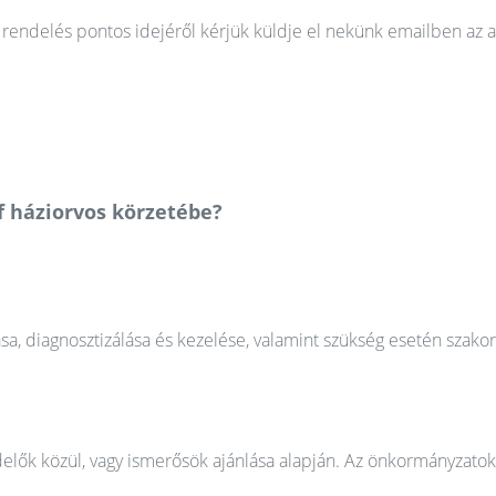
rendelés pontos idejéről kérjük küldje el nekünk emailben az a
f háziorvos körzetébe?
ása, diagnosztizálása és kezelése, valamint szükség esetén szako
elők közül, vagy ismerősök ajánlása alapján. Az önkormányzatok