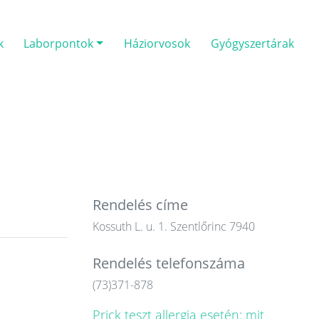
k
Laborpontok
Háziorvosok
Gyógyszertárak
Rendelés címe
Kossuth L. u. 1. Szentlőrinc 7940
Rendelés telefonszáma
(73)371-878
Prick teszt allergia esetén: mit