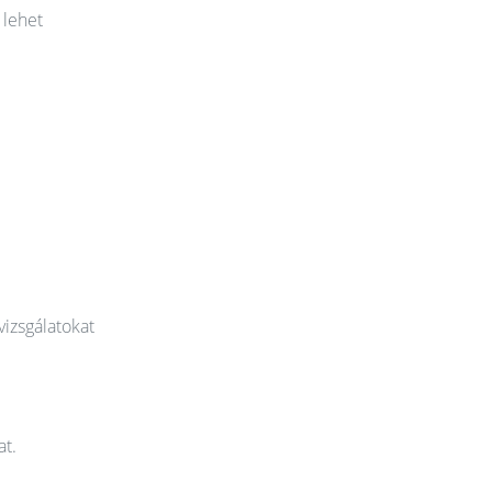
 lehet
vizsgálatokat
at.