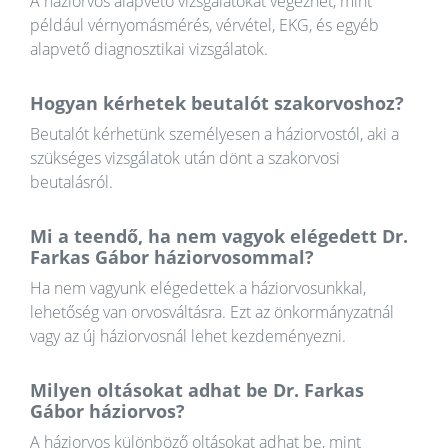
A háziorvos alapvető vizsgálatokat végezhet, mint
például vérnyomásmérés, vérvétel, EKG, és egyéb
alapvető diagnosztikai vizsgálatok.
Hogyan kérhetek beutalót szakorvoshoz?
Beutalót kérhetünk személyesen a háziorvostól, aki a
szükséges vizsgálatok után dönt a szakorvosi
beutalásról.
Mi a teendő, ha nem vagyok elégedett Dr.
Farkas Gábor háziorvosommal?
Ha nem vagyunk elégedettek a háziorvosunkkal,
lehetőség van orvosváltásra. Ezt az önkormányzatnál
vagy az új háziorvosnál lehet kezdeményezni.
Milyen oltásokat adhat be Dr. Farkas
Gábor háziorvos?
A háziorvos különböző oltásokat adhat be, mint