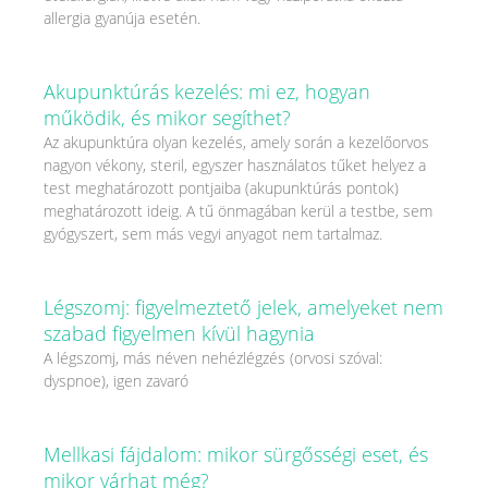
allergia gyanúja esetén.
Akupunktúrás kezelés: mi ez, hogyan
működik, és mikor segíthet?
Az akupunktúra olyan kezelés, amely során a kezelőorvos
nagyon vékony, steril, egyszer használatos tűket helyez a
test meghatározott pontjaiba (akupunktúrás pontok)
meghatározott ideig. A tű önmagában kerül a testbe, sem
gyógyszert, sem más vegyi anyagot nem tartalmaz.
Légszomj: figyelmeztető jelek, amelyeket nem
szabad figyelmen kívül hagynia
A légszomj, más néven nehézlégzés (orvosi szóval:
dyspnoe), igen zavaró
Mellkasi fájdalom: mikor sürgősségi eset, és
mikor várhat még?