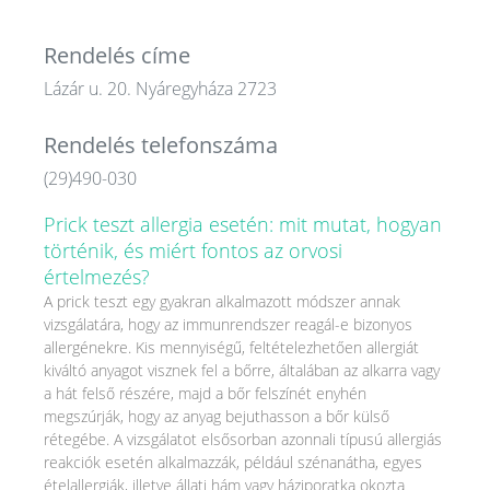
Rendelés címe
Lázár u. 20. Nyáregyháza 2723
Rendelés telefonszáma
(29)490-030
Prick teszt allergia esetén: mit mutat, hogyan
történik, és miért fontos az orvosi
értelmezés?
A prick teszt egy gyakran alkalmazott módszer annak
vizsgálatára, hogy az immunrendszer reagál-e bizonyos
allergénekre. Kis mennyiségű, feltételezhetően allergiát
kiváltó anyagot visznek fel a bőrre, általában az alkarra vagy
a hát felső részére, majd a bőr felszínét enyhén
megszúrják, hogy az anyag bejuthasson a bőr külső
rétegébe. A vizsgálatot elsősorban azonnali típusú allergiás
reakciók esetén alkalmazzák, például szénanátha, egyes
ételallergiák, illetve állati hám vagy háziporatka okozta