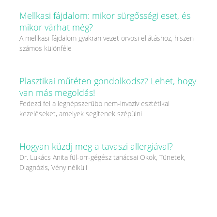
Mellkasi fájdalom: mikor sürgősségi eset, és
mikor várhat még?
A mellkasi fájdalom gyakran vezet orvosi ellátáshoz, hiszen
számos különféle
Plasztikai műtéten gondolkodsz? Lehet, hogy
van más megoldás!
Fedezd fel a legnépszerűbb nem-invazív esztétikai
kezeléseket, amelyek segítenek szépülni
Hogyan küzdj meg a tavaszi allergiával?
Dr. Lukács Anita fül-orr-gégész tanácsai Okok, Tünetek,
Diagnózis, Vény nélküli