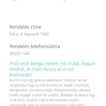
Rendelés címe
Rét u. 4. Kaposvár 7400
Rendelés telefonszáma
(82)321-544
Prick teszt allergia esetén: mit mutat, hogyan
történik, és miért fontos az orvosi
értelmezés?
A prick teszt egy gyakran alkalmazott módszer annak
vizsgálatára, hogy az immunrendszer reagál-e bizonyos
allergénekre. Kis mennyiségű, feltételezhetően allergiát
kiváltó anyagot visznek fel a bőrre, általában az alkarra vagy
a hát felső részére, majd a bőr felszínét enyhén
megszúrják, hogy az anyag bejuthasson a bőr külső