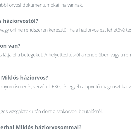
orábbi orvosi dokumentumokat, ha vannak.
s háziorvostól?
gy online rendszeren keresztül, ha a háziorvos ezt lehetővé tes
gon van?
 látja el a betegeket. A helyettesítésről a rendelőben vagy a re
i Miklós háziorvos?
érnyomásmérés, vérvétel, EKG, és egyéb alapvető diagnosztikai v
ges vizsgálatok után dönt a szakorvosi beutalásról.
zterhai Miklós háziorvosommal?