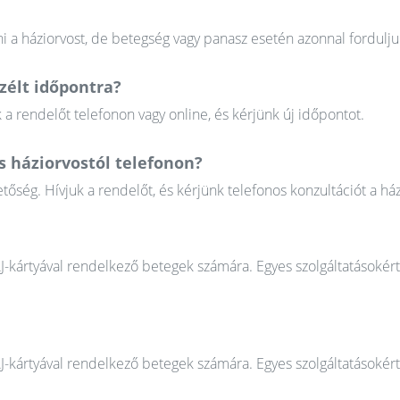
 a háziorvost, de betegség vagy panasz esetén azonnal fordulju
élt időpontra?
 rendelőt telefonon vagy online, és kérjünk új időpontot.
s háziorvostól telefonon?
őség. Hívjuk a rendelőt, és kérjünk telefonos konzultációt a ház
AJ-kártyával rendelkező betegek számára. Egyes szolgáltatásokér
AJ-kártyával rendelkező betegek számára. Egyes szolgáltatásokér