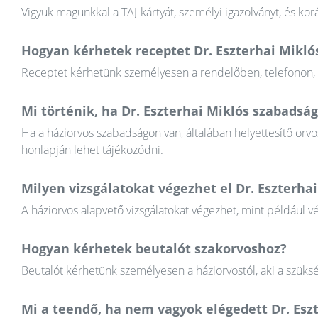
Vigyük magunkkal a TAJ-kártyát, személyi igazolványt, és k
Hogyan kérhetek receptet Dr. Eszterhai Mikló
Receptet kérhetünk személyesen a rendelőben, telefonon, va
Mi történik, ha Dr. Eszterhai Miklós szabadsá
Ha a háziorvos szabadságon van, általában helyettesítő orvos
honlapján lehet tájékozódni.
Milyen vizsgálatokat végezhet el Dr. Eszterha
A háziorvos alapvető vizsgálatokat végezhet, mint például v
Hogyan kérhetek beutalót szakorvoshoz?
Beutalót kérhetünk személyesen a háziorvostól, aki a szüksé
Mi a teendő, ha nem vagyok elégedett Dr. Es