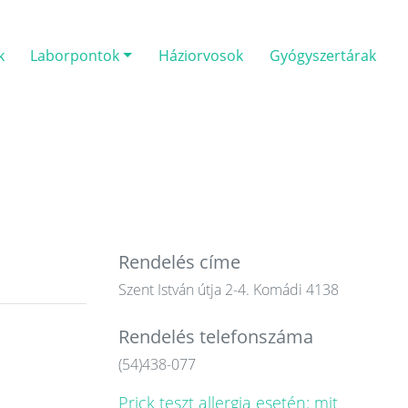
k
Laborpontok
Háziorvosok
Gyógyszertárak
Rendelés címe
Szent István útja 2-4. Komádi 4138
Rendelés telefonszáma
(54)438-077
Prick teszt allergia esetén: mit