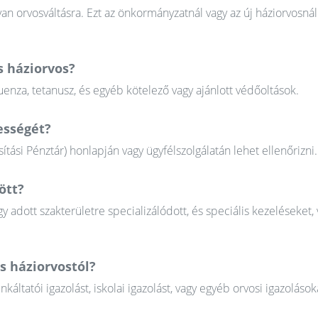
n orvosváltásra. Ezt az önkormányzatnál vagy az új háziorvosnál
s háziorvos?
uenza, tetanusz, és egyéb kötelező vagy ajánlott védőoltások.
ességét?
tási Pénztár) honlapján vagy ügyfélszolgálatán lehet ellenőrizni.
ött?
gy adott szakterületre specializálódott, és speciális kezeléseket, 
s háziorvostól?
tatói igazolást, iskolai igazolást, vagy egyéb orvosi igazolások