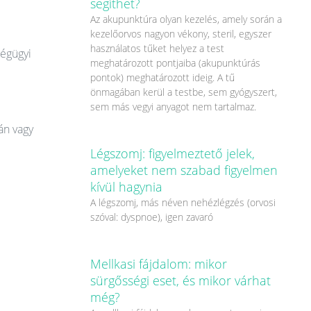
segíthet?
Az akupunktúra olyan kezelés, amely során a
kezelőorvos nagyon vékony, steril, egyszer
használatos tűket helyez a test
ségügyi
meghatározott pontjaiba (akupunktúrás
pontok) meghatározott ideig. A tű
önmagában kerül a testbe, sem gyógyszert,
sem más vegyi anyagot nem tartalmaz.
án vagy
Légszomj: figyelmeztető jelek,
amelyeket nem szabad figyelmen
kívül hagynia
A légszomj, más néven nehézlégzés (orvosi
szóval: dyspnoe), igen zavaró
Mellkasi fájdalom: mikor
sürgősségi eset, és mikor várhat
még?