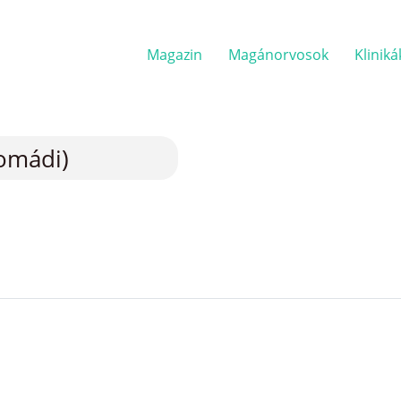
Magazin
Magánorvosok
Kliniká
Komádi)