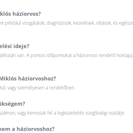
iklós háziorvos?
nt például vizsgálatok, diagnózisok, kezelések, oltások, és egész
lési ideje?
 délután van. A pontos időpontokat a háziorvosi rendelő honlapj
 Miklós háziorvoshoz?
ztül, vagy személyesen a rendelőben.
szükségem?
zámon, vagy keressük fel a legközelebbi sürgősségi osztályt.
em a háziorvoshoz?