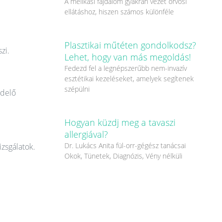
A mellkasi fájdalom gyakran vezet orvosi
ellátáshoz, hiszen számos különféle
Plasztikai műtéten gondolkodsz?
zi.
Lehet, hogy van más megoldás!
Fedezd fel a legnépszerűbb nem-invazív
esztétikai kezeléseket, amelyek segítenek
szépülni
ndelő
Hogyan küzdj meg a tavaszi
allergiával?
Dr. Lukács Anita fül-orr-gégész tanácsai
izsgálatok.
Okok, Tünetek, Diagnózis, Vény nélküli