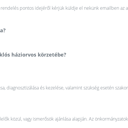
rendelés pontos idejéről kérjük küldje el nekünk emailben az a
ma?
klós háziorvos körzetébe?
ása, diagnosztizálása és kezelése, valamint szükség esetén szako
elők közül, vagy ismerősök ajánlása alapján. Az önkormányzatok