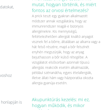
mutat, hogyan történik, és miért
datokat,
fontos az orvosi értelmezés?
A prick teszt egy gyakran alkalmazott
módszer annak vizsgálatára, hogy az
immunrendszer reagál-e bizonyos
allergénekre. Kis mennyiségű,
feltételezhetően allergiát kiváltó anyagot
visznek fel a bőrre, általában az alkarra vagy a
hát felső részére, majd a bőr felszínét
enyhén megszúrják, hogy az anyag
bejuthasson a bőr külső rétegébe. A
vizsgálatot elsősorban azonnali típusú
allergiás reakciók esetén alkalmazzák,
például szénanátha, egyes ételallergiák,
rvoshoz
illetve állati hám vagy háziporatka okozta
allergia gyanúja esetén.
Akupunktúrás kezelés: mi ez,
 honlapján is
hogyan működik, és mikor