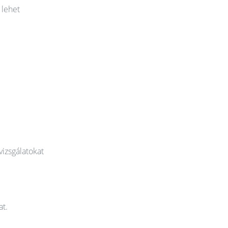
 lehet
vizsgálatokat
at.