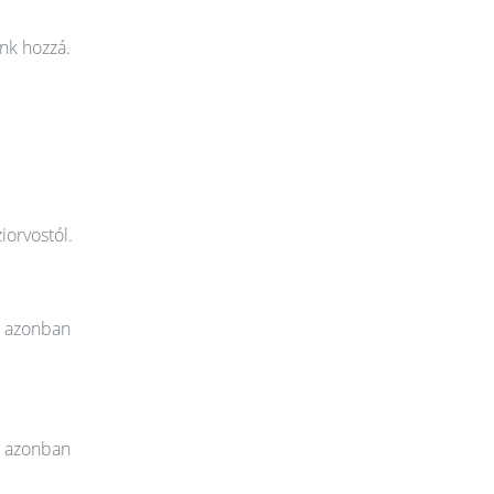
nk hozzá.
iorvostól.
t azonban
t azonban