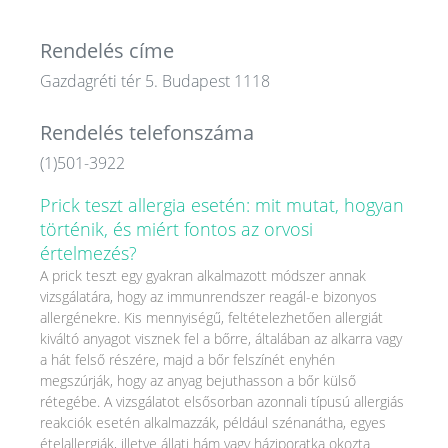
Rendelés címe
Gazdagréti tér 5. Budapest 1118
Rendelés telefonszáma
(1)501-3922
Prick teszt allergia esetén: mit mutat, hogyan
történik, és miért fontos az orvosi
értelmezés?
A prick teszt egy gyakran alkalmazott módszer annak
vizsgálatára, hogy az immunrendszer reagál-e bizonyos
allergénekre. Kis mennyiségű, feltételezhetően allergiát
kiváltó anyagot visznek fel a bőrre, általában az alkarra vagy
a hát felső részére, majd a bőr felszínét enyhén
megszúrják, hogy az anyag bejuthasson a bőr külső
rétegébe. A vizsgálatot elsősorban azonnali típusú allergiás
reakciók esetén alkalmazzák, például szénanátha, egyes
ételallergiák, illetve állati hám vagy háziporatka okozta