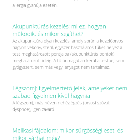
allergia gyanúja esetén.
Akupunktúrás kezelés: mi ez, hogyan
működik, és mikor segíthet?
Az akupunktúra olyan kezelés, amely során a kezelőorvos
nagyon vékony, steril, egyszer használatos tűket helyez a
test meghatározott pontjaiba (akupunktúrás pontok)
meghatározott ideig. A tű önmagában kerül a testbe, sem
gyógyszert, sem más vegyi anyagot nem tartalmaz.
Légszomj: figyelmeztető jelek, amelyeket nem
szabad figyelmen kívül hagynia
A légszomj, más néven nehézlégzés (orvosi szóval:
dyspnoe), igen zavaró
Mellkasi fájdalom: mikor sürgősségi eset, és
mikor várhat még?