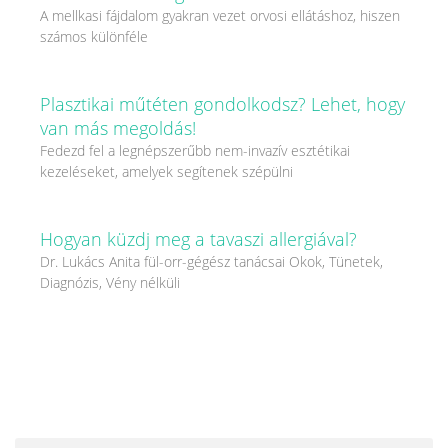
A mellkasi fájdalom gyakran vezet orvosi ellátáshoz, hiszen
számos különféle
Plasztikai műtéten gondolkodsz? Lehet, hogy
van más megoldás!
Fedezd fel a legnépszerűbb nem-invazív esztétikai
kezeléseket, amelyek segítenek szépülni
Hogyan küzdj meg a tavaszi allergiával?
Dr. Lukács Anita fül-orr-gégész tanácsai Okok, Tünetek,
Diagnózis, Vény nélküli