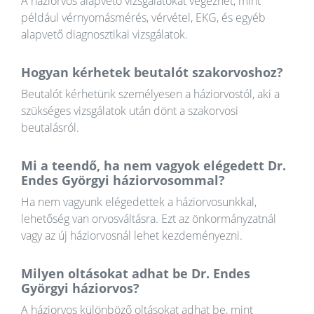
A háziorvos alapvető vizsgálatokat végezhet, mint
például vérnyomásmérés, vérvétel, EKG, és egyéb
alapvető diagnosztikai vizsgálatok.
Hogyan kérhetek beutalót szakorvoshoz?
Beutalót kérhetünk személyesen a háziorvostól, aki a
szükséges vizsgálatok után dönt a szakorvosi
beutalásról.
Mi a teendő, ha nem vagyok elégedett Dr.
Endes Györgyi háziorvosommal?
Ha nem vagyunk elégedettek a háziorvosunkkal,
lehetőség van orvosváltásra. Ezt az önkormányzatnál
vagy az új háziorvosnál lehet kezdeményezni.
Milyen oltásokat adhat be Dr. Endes
Györgyi háziorvos?
A háziorvos különböző oltásokat adhat be, mint