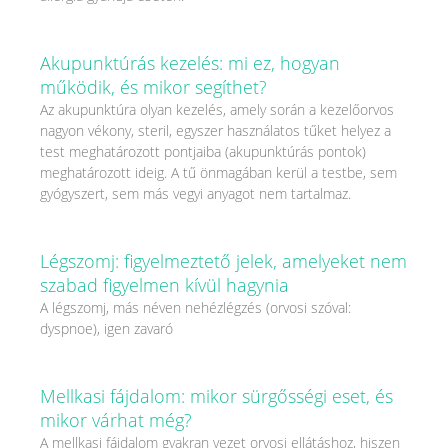
Akupunktúrás kezelés: mi ez, hogyan
működik, és mikor segíthet?
Az akupunktúra olyan kezelés, amely során a kezelőorvos
nagyon vékony, steril, egyszer használatos tűket helyez a
test meghatározott pontjaiba (akupunktúrás pontok)
meghatározott ideig. A tű önmagában kerül a testbe, sem
gyógyszert, sem más vegyi anyagot nem tartalmaz.
Légszomj: figyelmeztető jelek, amelyeket nem
szabad figyelmen kívül hagynia
A légszomj, más néven nehézlégzés (orvosi szóval:
dyspnoe), igen zavaró
Mellkasi fájdalom: mikor sürgősségi eset, és
mikor várhat még?
A mellkasi fájdalom gyakran vezet orvosi ellátáshoz, hiszen