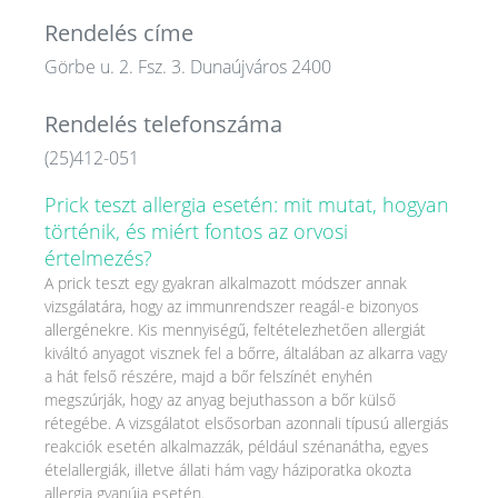
Rendelés címe
Görbe u. 2. Fsz. 3. Dunaújváros 2400
Rendelés telefonszáma
(25)412-051
Prick teszt allergia esetén: mit mutat, hogyan
történik, és miért fontos az orvosi
értelmezés?
A prick teszt egy gyakran alkalmazott módszer annak
vizsgálatára, hogy az immunrendszer reagál-e bizonyos
allergénekre. Kis mennyiségű, feltételezhetően allergiát
kiváltó anyagot visznek fel a bőrre, általában az alkarra vagy
a hát felső részére, majd a bőr felszínét enyhén
megszúrják, hogy az anyag bejuthasson a bőr külső
rétegébe. A vizsgálatot elsősorban azonnali típusú allergiás
reakciók esetén alkalmazzák, például szénanátha, egyes
ételallergiák, illetve állati hám vagy háziporatka okozta
allergia gyanúja esetén.