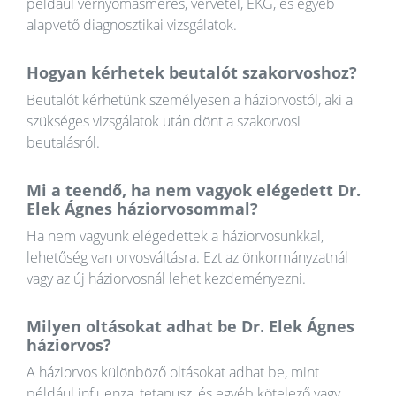
például vérnyomásmérés, vérvétel, EKG, és egyéb
alapvető diagnosztikai vizsgálatok.
Hogyan kérhetek beutalót szakorvoshoz?
Beutalót kérhetünk személyesen a háziorvostól, aki a
szükséges vizsgálatok után dönt a szakorvosi
beutalásról.
Mi a teendő, ha nem vagyok elégedett Dr.
Elek Ágnes háziorvosommal?
Ha nem vagyunk elégedettek a háziorvosunkkal,
lehetőség van orvosváltásra. Ezt az önkormányzatnál
vagy az új háziorvosnál lehet kezdeményezni.
Milyen oltásokat adhat be Dr. Elek Ágnes
háziorvos?
A háziorvos különböző oltásokat adhat be, mint
például influenza, tetanusz, és egyéb kötelező vagy