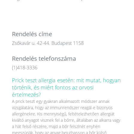
Rendelés címe
Zsókavár u. 42-44. Budapest 1158
Rendelés telefonszáma
(1)418-3336
Prick teszt allergia esetén: mit mutat, hogyan
történik, és miért fontos az orvosi
értelmezés?
A prick teszt egy gyakran alkalmazott módszer annak
vizsgálatára, hogy az immunrendszer reagál-e bizonyos
allergénekre. Kis mennyiségű, feltételezhetően allergiát
kiváltó anyagot visznek fel a bőrre, általában az alkarra vagy
a hát felső részére, majd a bőr felszínét enyhén
megszúrják, hogy az anyag bejuthasson a bőr külső