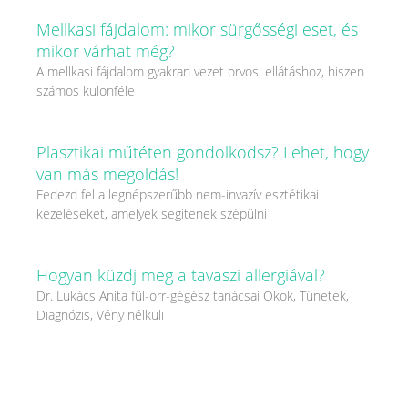
Mellkasi fájdalom: mikor sürgősségi eset, és
mikor várhat még?
A mellkasi fájdalom gyakran vezet orvosi ellátáshoz, hiszen
számos különféle
Plasztikai műtéten gondolkodsz? Lehet, hogy
van más megoldás!
Fedezd fel a legnépszerűbb nem-invazív esztétikai
kezeléseket, amelyek segítenek szépülni
Hogyan küzdj meg a tavaszi allergiával?
Dr. Lukács Anita fül-orr-gégész tanácsai Okok, Tünetek,
Diagnózis, Vény nélküli