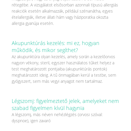
rétegébe. A vizsgálatot elsősorban azonnali típusú allergiás
reakciók esetén alkalmazzák, például szénanátha, egyes
ételallergiák, illetve állati hám vagy háziporatka okozta
allergia gyanúja esetén.
Akupunktúrás kezelés: mi ez, hogyan
működik, és mikor segíthet?
Az akupunktúra olyan kezelés, amely során a kezelőorvos
nagyon vékony, steril, egyszer használatos tűket helyez a
test meghatározott pontjaiba (akupunktúrás pontok)
meghatározott ideig. A tű önmagában kerül a testbe, sem
gyógyszert, sem más vegyi anyagot nem tartalmaz.
Légszomj: figyelmeztető jelek, amelyeket nem
szabad figyelmen kívül hagynia
A légszomj, más néven nehézlégzés (orvosi szóval:
dyspnoe), igen zavaró