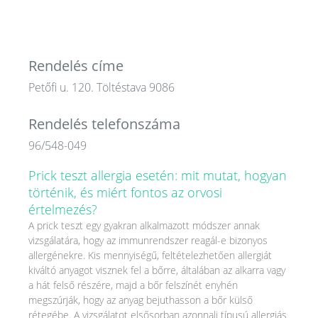
Rendelés címe
Petőfi u. 120. Töltéstava 9086
Rendelés telefonszáma
96/548-049
Prick teszt allergia esetén: mit mutat, hogyan
történik, és miért fontos az orvosi
értelmezés?
A prick teszt egy gyakran alkalmazott módszer annak
vizsgálatára, hogy az immunrendszer reagál-e bizonyos
allergénekre. Kis mennyiségű, feltételezhetően allergiát
kiváltó anyagot visznek fel a bőrre, általában az alkarra vagy
a hát felső részére, majd a bőr felszínét enyhén
megszúrják, hogy az anyag bejuthasson a bőr külső
rétegébe. A vizsgálatot elsősorban azonnali típusú allergiás