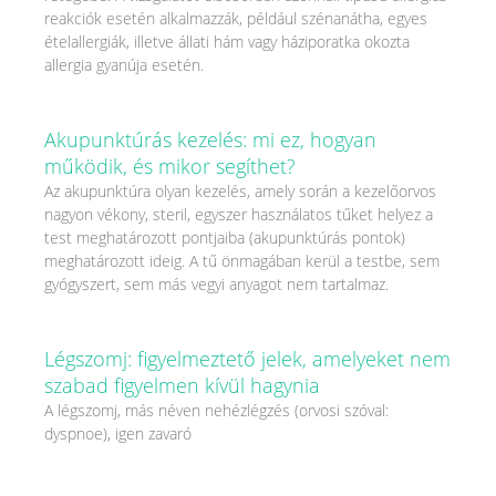
reakciók esetén alkalmazzák, például szénanátha, egyes
ételallergiák, illetve állati hám vagy háziporatka okozta
allergia gyanúja esetén.
Akupunktúrás kezelés: mi ez, hogyan
működik, és mikor segíthet?
Az akupunktúra olyan kezelés, amely során a kezelőorvos
nagyon vékony, steril, egyszer használatos tűket helyez a
test meghatározott pontjaiba (akupunktúrás pontok)
meghatározott ideig. A tű önmagában kerül a testbe, sem
gyógyszert, sem más vegyi anyagot nem tartalmaz.
Légszomj: figyelmeztető jelek, amelyeket nem
szabad figyelmen kívül hagynia
A légszomj, más néven nehézlégzés (orvosi szóval:
dyspnoe), igen zavaró