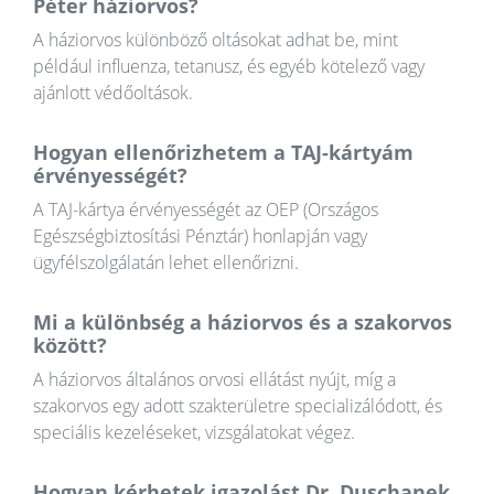
Péter háziorvos?
A háziorvos különböző oltásokat adhat be, mint
például influenza, tetanusz, és egyéb kötelező vagy
ajánlott védőoltások.
Hogyan ellenőrizhetem a TAJ-kártyám
érvényességét?
A TAJ-kártya érvényességét az OEP (Országos
Egészségbiztosítási Pénztár) honlapján vagy
ügyfélszolgálatán lehet ellenőrizni.
Mi a különbség a háziorvos és a szakorvos
között?
A háziorvos általános orvosi ellátást nyújt, míg a
szakorvos egy adott szakterületre specializálódott, és
speciális kezeléseket, vizsgálatokat végez.
Hogyan kérhetek igazolást Dr. Duschanek