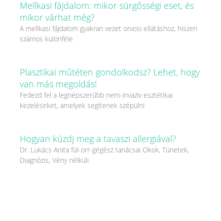
Mellkasi fájdalom: mikor sürgősségi eset, és
mikor várhat még?
A mellkasi fájdalom gyakran vezet orvosi ellátáshoz, hiszen
számos különféle
Plasztikai műtéten gondolkodsz? Lehet, hogy
van más megoldás!
Fedezd fel a legnépszerűbb nem-invazív esztétikai
kezeléseket, amelyek segítenek szépülni
Hogyan küzdj meg a tavaszi allergiával?
Dr. Lukács Anita fül-orr-gégész tanácsai Okok, Tünetek,
Diagnózis, Vény nélküli