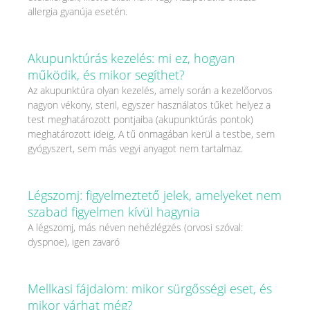
allergia gyanúja esetén.
Akupunktúrás kezelés: mi ez, hogyan
működik, és mikor segíthet?
Az akupunktúra olyan kezelés, amely során a kezelőorvos
nagyon vékony, steril, egyszer használatos tűket helyez a
test meghatározott pontjaiba (akupunktúrás pontok)
meghatározott ideig. A tű önmagában kerül a testbe, sem
gyógyszert, sem más vegyi anyagot nem tartalmaz.
Légszomj: figyelmeztető jelek, amelyeket nem
szabad figyelmen kívül hagynia
A légszomj, más néven nehézlégzés (orvosi szóval:
dyspnoe), igen zavaró
Mellkasi fájdalom: mikor sürgősségi eset, és
mikor várhat még?