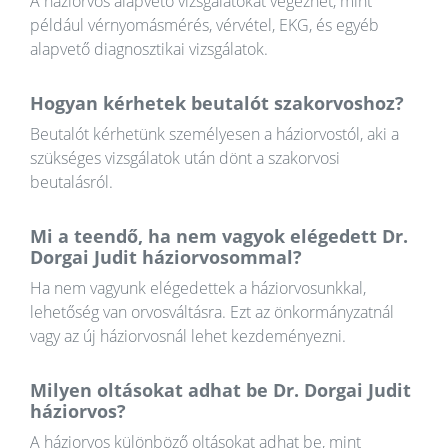
A háziorvos alapvető vizsgálatokat végezhet, mint
például vérnyomásmérés, vérvétel, EKG, és egyéb
alapvető diagnosztikai vizsgálatok.
Hogyan kérhetek beutalót szakorvoshoz?
Beutalót kérhetünk személyesen a háziorvostól, aki a
szükséges vizsgálatok után dönt a szakorvosi
beutalásról.
Mi a teendő, ha nem vagyok elégedett Dr.
Dorgai Judit háziorvosommal?
Ha nem vagyunk elégedettek a háziorvosunkkal,
lehetőség van orvosváltásra. Ezt az önkormányzatnál
vagy az új háziorvosnál lehet kezdeményezni.
Milyen oltásokat adhat be Dr. Dorgai Judit
háziorvos?
A háziorvos különböző oltásokat adhat be, mint