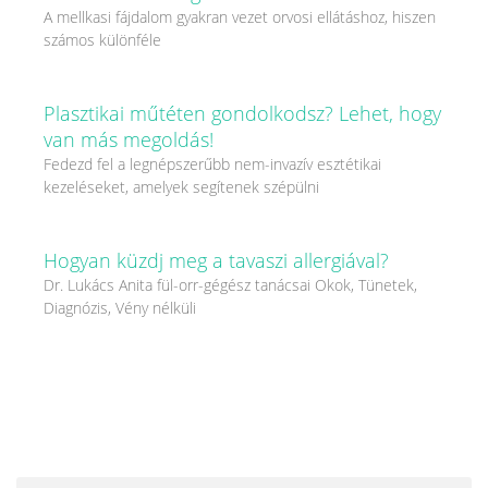
A mellkasi fájdalom gyakran vezet orvosi ellátáshoz, hiszen
számos különféle
Plasztikai műtéten gondolkodsz? Lehet, hogy
van más megoldás!
Fedezd fel a legnépszerűbb nem-invazív esztétikai
kezeléseket, amelyek segítenek szépülni
Hogyan küzdj meg a tavaszi allergiával?
Dr. Lukács Anita fül-orr-gégész tanácsai Okok, Tünetek,
Diagnózis, Vény nélküli