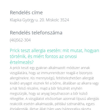
Rendelés címe
Klapka György u. 20. Miskolc 3524
Rendelés telefonszáma
(46)562-304
Prick teszt allergia esetén: mit mutat, hogyan
történik, és miért fontos az orvosi
értelmezés?
A prick teszt egy gyakran alkalmazott módszer annak
vizsgálatára, hogy az immunrendszer reagál-e bizonyos
allergénekre. Kis mennyiségű, feltételezhetően allergiát
kiváltó anyagot visznek fel a bőrre, általában az alkarra vagy
a hát felső részére, majd a bőr felszínét enyhén
megszúrják, hogy az anyag bejuthasson a bőr külső
rétegébe. A vizsgálatot elsősorban azonnali típusú allergiás
reakciók esetén alkalmazzák, például szénanátha, egyes
ételallergiák, illetve állati hám vagy háziporatka okozta