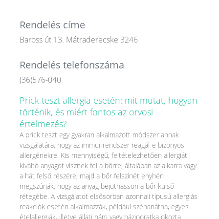
Rendelés címe
Baross út 13. Mátraderecske 3246
Rendelés telefonszáma
(36)576-040
Prick teszt allergia esetén: mit mutat, hogyan
történik, és miért fontos az orvosi
értelmezés?
A prick teszt egy gyakran alkalmazott módszer annak
vizsgálatára, hogy az immunrendszer reagál-e bizonyos
allergénekre. Kis mennyiségű, feltételezhetően allergiát
kiváltó anyagot visznek fel a bőrre, általában az alkarra vagy
a hát felső részére, majd a bőr felszínét enyhén
megszúrják, hogy az anyag bejuthasson a bőr külső
rétegébe. A vizsgálatot elsősorban azonnali típusú allergiás
reakciók esetén alkalmazzák, például szénanátha, egyes
ételallergiák, illetve állati hám vagy háziporatka okozta