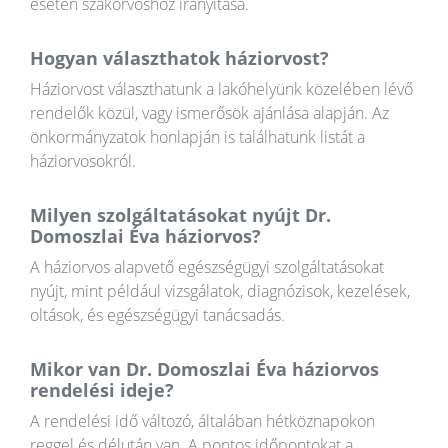
esetén szakorvoshoz irányítása.
Hogyan választhatok háziorvost?
Háziorvost választhatunk a lakóhelyünk közelében lévő
rendelők közül, vagy ismerősök ajánlása alapján. Az
önkormányzatok honlapján is találhatunk listát a
háziorvosokról.
Milyen szolgáltatásokat nyújt Dr.
Domoszlai Éva háziorvos?
A háziorvos alapvető egészségügyi szolgáltatásokat
nyújt, mint például vizsgálatok, diagnózisok, kezelések,
oltások, és egészségügyi tanácsadás.
Mikor van Dr. Domoszlai Éva háziorvos
rendelési ideje?
A rendelési idő változó, általában hétköznapokon
reggel és délután van. A pontos időpontokat a