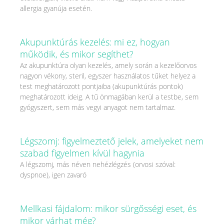
allergia gyanúja esetén.
Akupunktúrás kezelés: mi ez, hogyan
működik, és mikor segíthet?
Az akupunktúra olyan kezelés, amely során a kezelőorvos
nagyon vékony, steril, egyszer használatos tűket helyez a
test meghatározott pontjaiba (akupunktúrás pontok)
meghatározott ideig. A tű önmagában kerül a testbe, sem
gyógyszert, sem más vegyi anyagot nem tartalmaz.
Légszomj: figyelmeztető jelek, amelyeket nem
szabad figyelmen kívül hagynia
A légszomj, más néven nehézlégzés (orvosi szóval:
dyspnoe), igen zavaró
Mellkasi fájdalom: mikor sürgősségi eset, és
mikor várhat még?