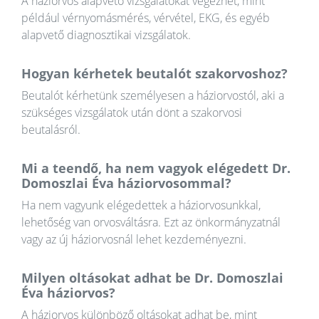
A háziorvos alapvető vizsgálatokat végezhet, mint
például vérnyomásmérés, vérvétel, EKG, és egyéb
alapvető diagnosztikai vizsgálatok.
Hogyan kérhetek beutalót szakorvoshoz?
Beutalót kérhetünk személyesen a háziorvostól, aki a
szükséges vizsgálatok után dönt a szakorvosi
beutalásról.
Mi a teendő, ha nem vagyok elégedett Dr.
Domoszlai Éva háziorvosommal?
Ha nem vagyunk elégedettek a háziorvosunkkal,
lehetőség van orvosváltásra. Ezt az önkormányzatnál
vagy az új háziorvosnál lehet kezdeményezni.
Milyen oltásokat adhat be Dr. Domoszlai
Éva háziorvos?
A háziorvos különböző oltásokat adhat be, mint