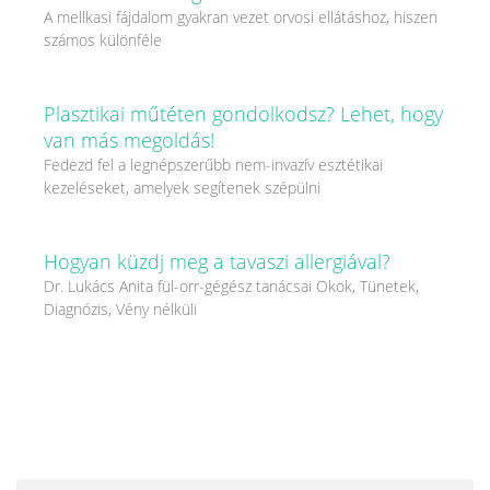
A mellkasi fájdalom gyakran vezet orvosi ellátáshoz, hiszen
számos különféle
Plasztikai műtéten gondolkodsz? Lehet, hogy
van más megoldás!
Fedezd fel a legnépszerűbb nem-invazív esztétikai
kezeléseket, amelyek segítenek szépülni
Hogyan küzdj meg a tavaszi allergiával?
Dr. Lukács Anita fül-orr-gégész tanácsai Okok, Tünetek,
Diagnózis, Vény nélküli