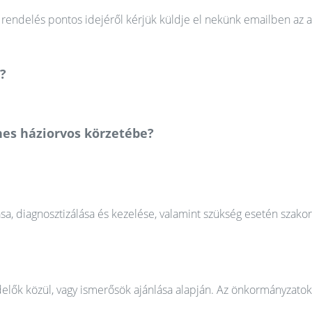
rendelés pontos idejéről kérjük küldje el nekünk emailben az a
?
nes háziorvos körzetébe?
ása, diagnosztizálása és kezelése, valamint szükség esetén szako
elők közül, vagy ismerősök ajánlása alapján. Az önkormányzatok