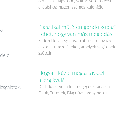
A mellkasi fájdalom gyakran vezet orvosi
ellátáshoz, hiszen számos különféle
Plasztikai műtéten gondolkodsz?
zi.
Lehet, hogy van más megoldás!
Fedezd fel a legnépszerűbb nem-invazív
esztétikai kezeléseket, amelyek segítenek
szépülni
ndelő
Hogyan küzdj meg a tavaszi
allergiával?
Dr. Lukács Anita fül-orr-gégész tanácsai
izsgálatok.
Okok, Tünetek, Diagnózis, Vény nélküli