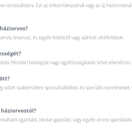
n orvosváltásra. Ezt az önkormányzatnál vagy az új háziorvosnál
háziorvos?
uenza, tetanusz, és egyéb kötelező vagy ajánlott védőoltások.
ességét?
tási Pénztár) honlapján vagy ügyfélszolgálatán lehet ellenőrizni.
ött?
gy adott szakterületre specializálódott, és speciális kezeléseket, 
 háziorvostól?
tatói igazolást, iskolai igazolást, vagy egyéb orvosi igazolások