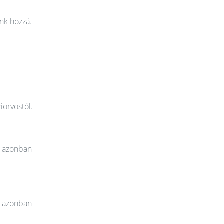
nk hozzá.
iorvostól.
t azonban
t azonban