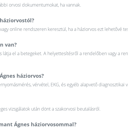
orábbi orvosi dokumentumokat, ha vannak.
háziorvostól?
gy online rendszeren keresztül, ha a háziorvos ezt lehetővé tes
on van?
 látja el a betegeket. A helyettesítésről a rendelőben vagy a re
 Ágnes háziorvos?
érnyomásmérés, vérvétel, EKG, és egyéb alapvető diagnosztikai v
ges vizsgálatok után dönt a szakorvosi beutalásról.
iamant Ágnes háziorvosommal?