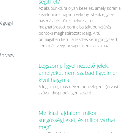
segíthet?
Az akupunktúra olyan kezelés, amely során a
kezelőorvos nagyon vékony, steril, egyszer
használatos tűket helyez a test
ségügyi
meghatározott pontjaiba (akupunktúrás
pontok) meghatározott ideig. A tű
önmagában kerül a testbe, sem gyógyszert,
sem más vegyi anyagot nem tartalmaz.
án vagy
Légszomj: figyelmeztető jelek,
amelyeket nem szabad figyelmen
kívül hagynia
A légszomj, más néven nehézlégzés (orvosi
szóval: dyspnoe), igen zavaró
Mellkasi fájdalom: mikor
sürgősségi eset, és mikor várhat
még?