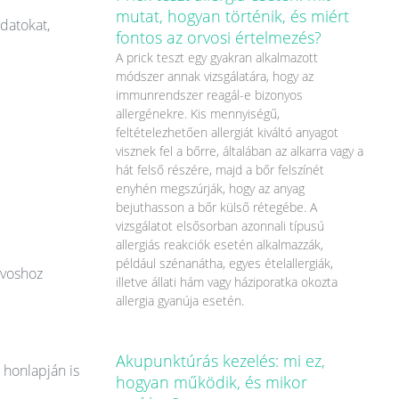
mutat, hogyan történik, és miért
datokat,
fontos az orvosi értelmezés?
A prick teszt egy gyakran alkalmazott
módszer annak vizsgálatára, hogy az
immunrendszer reagál-e bizonyos
allergénekre. Kis mennyiségű,
feltételezhetően allergiát kiváltó anyagot
visznek fel a bőrre, általában az alkarra vagy a
hát felső részére, majd a bőr felszínét
enyhén megszúrják, hogy az anyag
bejuthasson a bőr külső rétegébe. A
vizsgálatot elsősorban azonnali típusú
allergiás reakciók esetén alkalmazzák,
például szénanátha, egyes ételallergiák,
rvoshoz
illetve állati hám vagy háziporatka okozta
allergia gyanúja esetén.
Akupunktúrás kezelés: mi ez,
 honlapján is
hogyan működik, és mikor