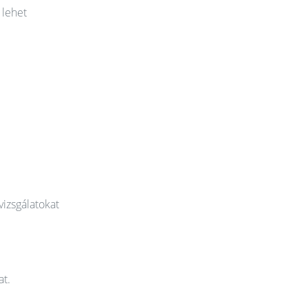
 lehet
vizsgálatokat
at.