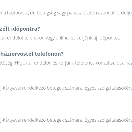
 a háziorvost, de betegség vagy panasz esetén azonnal fordulju
élt időpontra?
 rendelőt telefonon vagy online, és kérjünk új időpontot.
háziorvostól telefonon?
őség. Hívjuk a rendelőt, és kérjünk telefonos konzultációt a ház
AJ-kártyával rendelkező betegek számára. Egyes szolgáltatásokér
AJ-kártyával rendelkező betegek számára. Egyes szolgáltatásokér