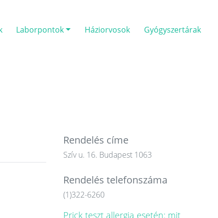
k
Laborpontok
Háziorvosok
Gyógyszertárak
Rendelés címe
Szív u. 16. Budapest 1063
Rendelés telefonszáma
(1)322-6260
Prick teszt allergia esetén: mit