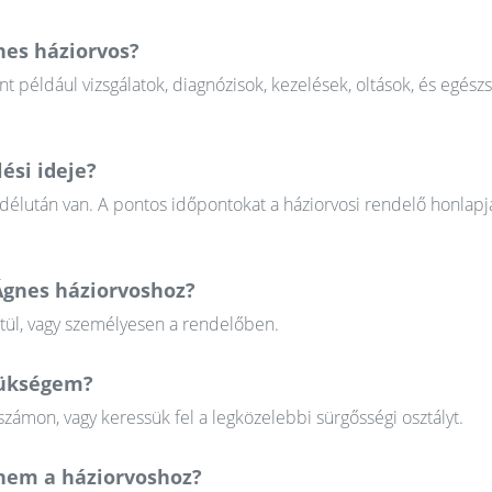
nes háziorvos?
nt például vizsgálatok, diagnózisok, kezelések, oltások, és egész
ési ideje?
 délután van. A pontos időpontokat a háziorvosi rendelő honlapj
Ágnes háziorvoshoz?
ztül, vagy személyesen a rendelőben.
szükségem?
zámon, vagy keressük fel a legközelebbi sürgősségi osztályt.
em a háziorvoshoz?