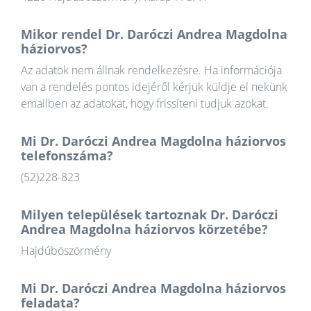
Mikor rendel Dr. Daróczi Andrea Magdolna
háziorvos?
Az adatok nem állnak rendelkezésre. Ha információja
van a rendelés pontos idejéről kérjük küldje el nekünk
emailben az adatokat, hogy frissíteni tudjuk azokat.
Mi Dr. Daróczi Andrea Magdolna háziorvos
telefonszáma?
(52)228-823
Milyen települések tartoznak Dr. Daróczi
Andrea Magdolna háziorvos körzetébe?
Hajdúböszörmény
Mi Dr. Daróczi Andrea Magdolna háziorvos
feladata?