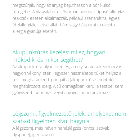
megszúrják, hogy az anyag bejuthasson a bőr külső
rétegébe. A vizsgálatot elsősorban azonnali típusú allergiás
reakciók esetén alkalmazzák, például szénanátha, egyes
ételallergiák, illetve állati hám vagy háziporatka okozta
allergia gyanúja esetén.
Akupunktúrás kezelés: mi ez, hogyan
működik, és mikor segíthet?
Az akupunktúra olyan kezelés, amely során a kezelőorvos
nagyon vékony, steril, egyszer használatos tűket helyez a
test meghatározott pontjaiba (akupunktúrás pontok)
meghatározott ideig. A tű önmagában kerül a testbe, sem
gyógyszert, sem más vegyi anyagot nem tartalmaz.
Légszomj: figyelmeztető jelek, amelyeket nem
szabad figyelmen kívül hagynia
A légszomj, más néven nehézlégzés (orvosi szóval:
dyspnoe), igen zavaró