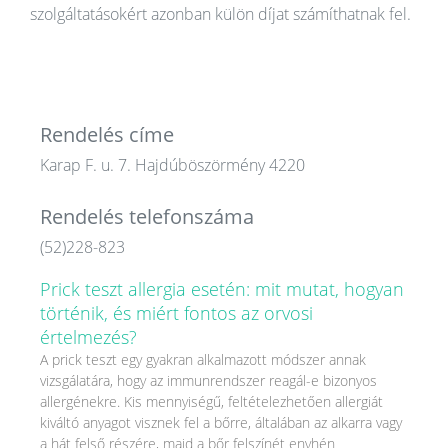
szolgáltatásokért azonban külön díjat számíthatnak fel.
Rendelés címe
Karap F. u. 7. Hajdúböszörmény 4220
Rendelés telefonszáma
(52)228-823
Prick teszt allergia esetén: mit mutat, hogyan
történik, és miért fontos az orvosi
értelmezés?
A prick teszt egy gyakran alkalmazott módszer annak
vizsgálatára, hogy az immunrendszer reagál-e bizonyos
allergénekre. Kis mennyiségű, feltételezhetően allergiát
kiváltó anyagot visznek fel a bőrre, általában az alkarra vagy
a hát felső részére, majd a bőr felszínét enyhén