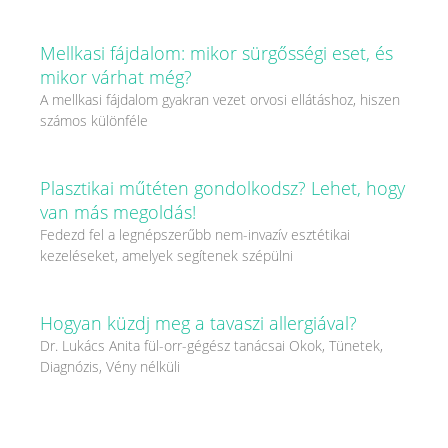
Mellkasi fájdalom: mikor sürgősségi eset, és
mikor várhat még?
A mellkasi fájdalom gyakran vezet orvosi ellátáshoz, hiszen
számos különféle
Plasztikai műtéten gondolkodsz? Lehet, hogy
van más megoldás!
Fedezd fel a legnépszerűbb nem-invazív esztétikai
kezeléseket, amelyek segítenek szépülni
Hogyan küzdj meg a tavaszi allergiával?
Dr. Lukács Anita fül-orr-gégész tanácsai Okok, Tünetek,
Diagnózis, Vény nélküli