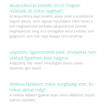
Akupunktúrás kezelés: mi ez, hogyan
működik, és mikor segíthet?
Az akupunktúra olyan kezelés, amely során a kezelőorvos
nagyon vékony, steril, egyszer használatos tűket helyez a
test meghatározott pontjaiba (akupunktúrás pontok)
meghatározott ideig. A tű önmagában kerül a testbe, sem
gyógyszert, sem más vegyi anyagot nem tartalmaz.
Légszomj: figyelmeztető jelek, amelyeket nem
szabad figyelmen kívül hagynia
A légszomj, más néven nehézlégzés (orvosi szóval:
dyspnoe), igen zavaró
Mellkasi fájdalom: mikor sürgősségi eset, és
mikor várhat még?
A mellkasi fájdalom gyakran vezet orvosi ellátáshoz, hiszen
számos különféle