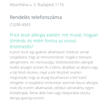
Albertfalva u. 3. Budapest 1116
Rendelés telefonszáma
(1)208-4043
Prick teszt allergia esetén: mit mutat, hogyan
történik, és miért fontos az orvosi
értelmezés?
A prick teszt egy gyakran alkalmazott módszer annak
vizsgálatára, hogy az immunrendszer reagál-e bizonyos
allergénekre. Kis mennyiségű, feltételezhetően allergiát
kiváltó anyagot visznek fel a bőrre, általában az alkarra vagy
a hát felső részére, majd a bőr felszínét enyhén
megszúrják, hogy az anyag bejuthasson a bőr külső
rétegébe. A vizsgálatot elsősorban azonnali típusú allergiás
reakciók esetén alkalmazzák, például szénanátha, egyes
ételallergiák, illetve állati hám vagy háziporatka okozta
allergia gyanúja esetén.