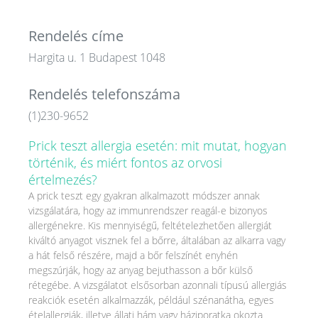
Rendelés címe
Hargita u. 1 Budapest 1048
Rendelés telefonszáma
(1)230-9652
Prick teszt allergia esetén: mit mutat, hogyan
történik, és miért fontos az orvosi
értelmezés?
A prick teszt egy gyakran alkalmazott módszer annak
vizsgálatára, hogy az immunrendszer reagál-e bizonyos
allergénekre. Kis mennyiségű, feltételezhetően allergiát
kiváltó anyagot visznek fel a bőrre, általában az alkarra vagy
a hát felső részére, majd a bőr felszínét enyhén
megszúrják, hogy az anyag bejuthasson a bőr külső
rétegébe. A vizsgálatot elsősorban azonnali típusú allergiás
reakciók esetén alkalmazzák, például szénanátha, egyes
ételallergiák, illetve állati hám vagy háziporatka okozta