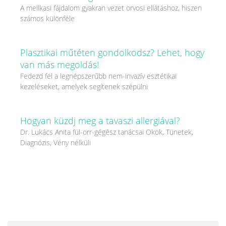
A mellkasi fájdalom gyakran vezet orvosi ellátáshoz, hiszen
számos különféle
Plasztikai műtéten gondolkodsz? Lehet, hogy
van más megoldás!
Fedezd fel a legnépszerűbb nem-invazív esztétikai
kezeléseket, amelyek segítenek szépülni
Hogyan küzdj meg a tavaszi allergiával?
Dr. Lukács Anita fül-orr-gégész tanácsai Okok, Tünetek,
Diagnózis, Vény nélküli