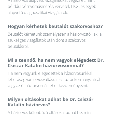
A háziorvos alapvető vizsgálatokat végezhet, mint
például vérnyomásmérés, vérvétel, EKG, és egyéb
alapvető diagnosztikai vizsgálatok.
Hogyan kérhetek beutalót szakorvoshoz?
Beutalót kérhetünk személyesen a háziorvostól, aki a
szükséges vizsgálatok után dönt a szakorvosi
beutalásról.
Mi a teendő, ha nem vagyok elégedett Dr.
Csiszár Katalin háziorvosommal?
Ha nem vagyunk elégedettek a háziorvosunkkal,
lehetőség van orvosváltásra. Ezt az önkormányzatnál
vagy az új háziorvosnál lehet kezdeményezni.
Milyen oltásokat adhat be Dr. Csiszár
Katalin háziorvos?
A háziorvos különböző oltásokat adhat be, mint