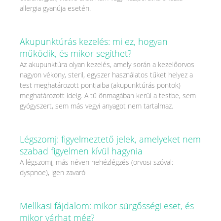
allergia gyanúja esetén.
Akupunktúrás kezelés: mi ez, hogyan
működik, és mikor segíthet?
Az akupunktúra olyan kezelés, amely során a kezelőorvos
nagyon vékony, steril, egyszer használatos tűket helyez a
test meghatározott pontjaiba (akupunktúrás pontok)
meghatározott ideig. A tű önmagában kerül a testbe, sem
gyógyszert, sem más vegyi anyagot nem tartalmaz.
Légszomj: figyelmeztető jelek, amelyeket nem
szabad figyelmen kívül hagynia
A légszomj, más néven nehézlégzés (orvosi szóval:
dyspnoe), igen zavaró
Mellkasi fájdalom: mikor sürgősségi eset, és
mikor várhat még?