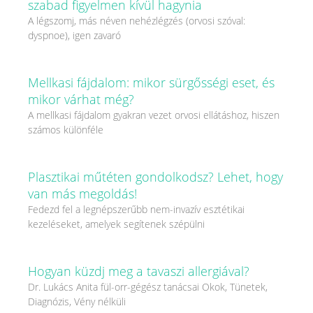
szabad figyelmen kívül hagynia
A légszomj, más néven nehézlégzés (orvosi szóval:
dyspnoe), igen zavaró
Mellkasi fájdalom: mikor sürgősségi eset, és
mikor várhat még?
A mellkasi fájdalom gyakran vezet orvosi ellátáshoz, hiszen
számos különféle
Plasztikai műtéten gondolkodsz? Lehet, hogy
van más megoldás!
Fedezd fel a legnépszerűbb nem-invazív esztétikai
kezeléseket, amelyek segítenek szépülni
Hogyan küzdj meg a tavaszi allergiával?
Dr. Lukács Anita fül-orr-gégész tanácsai Okok, Tünetek,
Diagnózis, Vény nélküli