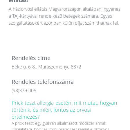
ellátás?
A háziorvosi ellátás Magyarországon általában ingyenes
a TAJ-kártyával rendelkező betegek számára. Egyes
szolgáltatásokért azonban külön díjat számíthatnak fel.
Rendelés címe
Béke u. 6-8.. Muraszemenye 8872
Rendelés telefonszáma
(93)379-005
Prick teszt allergia esetén: mit mutat, hogyan
történik, és miért fontos az orvosi
értelmezés?
A prick teszt egy gyakran alkalmazott módszer annak
vizsgálatára, hogy az immunrendszer reagál-e bizonyos