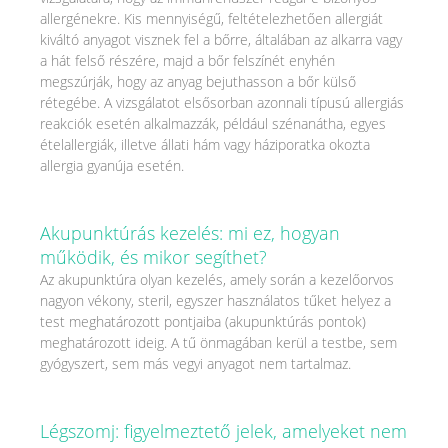
allergénekre. Kis mennyiségű, feltételezhetően allergiát
kiváltó anyagot visznek fel a bőrre, általában az alkarra vagy
a hát felső részére, majd a bőr felszínét enyhén
megszúrják, hogy az anyag bejuthasson a bőr külső
rétegébe. A vizsgálatot elsősorban azonnali típusú allergiás
reakciók esetén alkalmazzák, például szénanátha, egyes
ételallergiák, illetve állati hám vagy háziporatka okozta
allergia gyanúja esetén.
Akupunktúrás kezelés: mi ez, hogyan
működik, és mikor segíthet?
Az akupunktúra olyan kezelés, amely során a kezelőorvos
nagyon vékony, steril, egyszer használatos tűket helyez a
test meghatározott pontjaiba (akupunktúrás pontok)
meghatározott ideig. A tű önmagában kerül a testbe, sem
gyógyszert, sem más vegyi anyagot nem tartalmaz.
Légszomj: figyelmeztető jelek, amelyeket nem