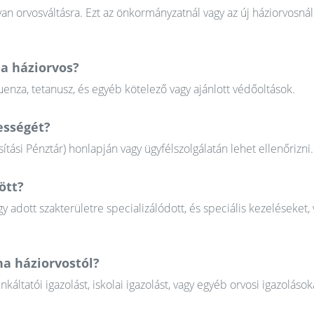
n orvosváltásra. Ezt az önkormányzatnál vagy az új háziorvosnál
a háziorvos?
uenza, tetanusz, és egyéb kötelező vagy ajánlott védőoltások.
ességét?
tási Pénztár) honlapján vagy ügyfélszolgálatán lehet ellenőrizni.
ött?
gy adott szakterületre specializálódott, és speciális kezeléseket, 
a háziorvostól?
tatói igazolást, iskolai igazolást, vagy egyéb orvosi igazolások