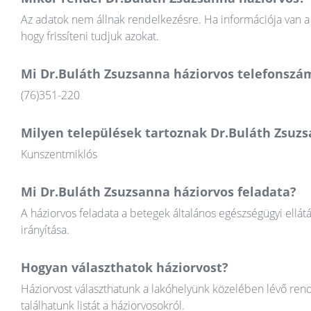
Az adatok nem állnak rendelkezésre. Ha információja van a 
hogy frissíteni tudjuk azokat.
Mi Dr.Buláth Zsuzsanna háziorvos telefonszá
(76)351-220
Milyen települések tartoznak Dr.Buláth Zsuz
Kunszentmiklós
Mi Dr.Buláth Zsuzsanna háziorvos feladata?
A háziorvos feladata a betegek általános egészségügyi ellát
irányítása.
Hogyan választhatok háziorvost?
Háziorvost választhatunk a lakóhelyünk közelében lévő rend
találhatunk listát a háziorvosokról.