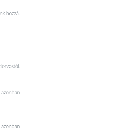
nk hozzá.
iorvostól.
t azonban
t azonban