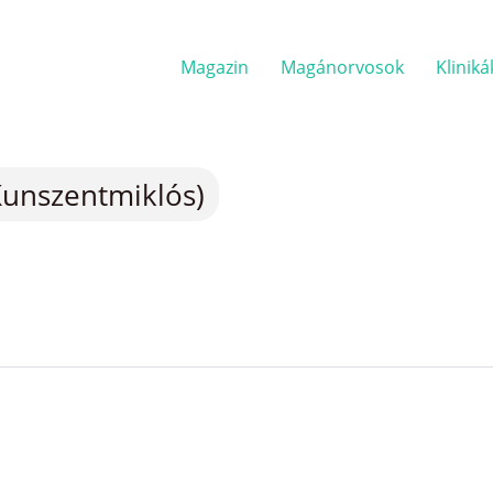
Magazin
Magánorvosok
Kliniká
Kunszentmiklós)