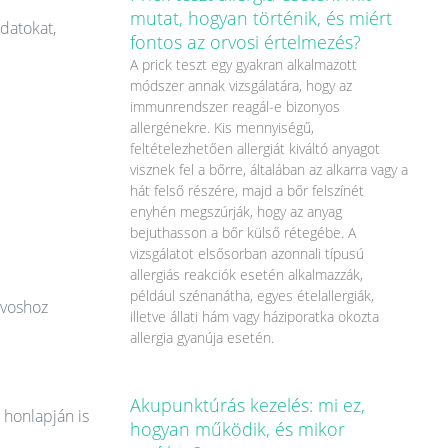
mutat, hogyan történik, és miért
datokat,
fontos az orvosi értelmezés?
A prick teszt egy gyakran alkalmazott
módszer annak vizsgálatára, hogy az
immunrendszer reagál-e bizonyos
allergénekre. Kis mennyiségű,
feltételezhetően allergiát kiváltó anyagot
visznek fel a bőrre, általában az alkarra vagy a
hát felső részére, majd a bőr felszínét
enyhén megszúrják, hogy az anyag
bejuthasson a bőr külső rétegébe. A
vizsgálatot elsősorban azonnali típusú
allergiás reakciók esetén alkalmazzák,
például szénanátha, egyes ételallergiák,
rvoshoz
illetve állati hám vagy háziporatka okozta
allergia gyanúja esetén.
Akupunktúrás kezelés: mi ez,
 honlapján is
hogyan működik, és mikor