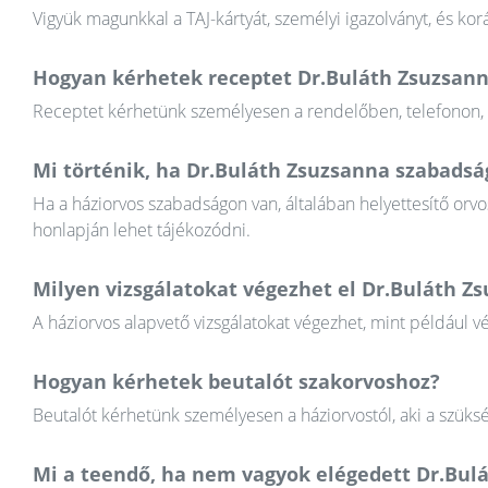
Vigyük magunkkal a TAJ-kártyát, személyi igazolványt, és k
Hogyan kérhetek receptet Dr.Buláth Zsuzsann
Receptet kérhetünk személyesen a rendelőben, telefonon, va
Mi történik, ha Dr.Buláth Zsuzsanna szabads
Ha a háziorvos szabadságon van, általában helyettesítő orvos
honlapján lehet tájékozódni.
Milyen vizsgálatokat végezhet el Dr.Buláth Z
A háziorvos alapvető vizsgálatokat végezhet, mint például v
Hogyan kérhetek beutalót szakorvoshoz?
Beutalót kérhetünk személyesen a háziorvostól, aki a szüksé
Mi a teendő, ha nem vagyok elégedett Dr.Bu