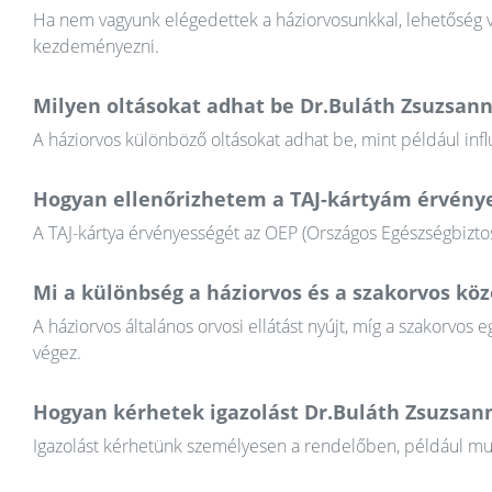
Ha nem vagyunk elégedettek a háziorvosunkkal, lehetőség va
kezdeményezni.
Milyen oltásokat adhat be Dr.Buláth Zsuzsann
A háziorvos különböző oltásokat adhat be, mint például infl
Hogyan ellenőrizhetem a TAJ-kártyám érvény
A TAJ-kártya érvényességét az OEP (Országos Egészségbiztosí
Mi a különbség a háziorvos és a szakorvos köz
A háziorvos általános orvosi ellátást nyújt, míg a szakorvos e
végez.
Hogyan kérhetek igazolást Dr.Buláth Zsuzsann
Igazolást kérhetünk személyesen a rendelőben, például munkál