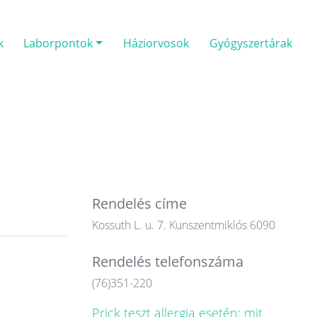
k
Laborpontok
Háziorvosok
Gyógyszertárak
Rendelés címe
Kossuth L. u. 7. Kunszentmiklós 6090
Rendelés telefonszáma
(76)351-220
Prick teszt allergia esetén: mit