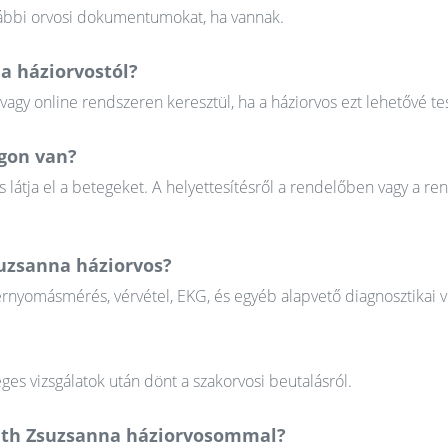
orábbi orvosi dokumentumokat, ha vannak.
a háziorvostól?
gy online rendszeren keresztül, ha a háziorvos ezt lehetővé tes
ágon van?
 látja el a betegeket. A helyettesítésről a rendelőben vagy a re
suzsanna háziorvos?
érnyomásmérés, vérvétel, EKG, és egyéb alapvető diagnosztikai v
ges vizsgálatok után dönt a szakorvosi beutalásról.
láth Zsuzsanna háziorvosommal?