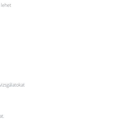
 lehet
vizsgálatokat
at.