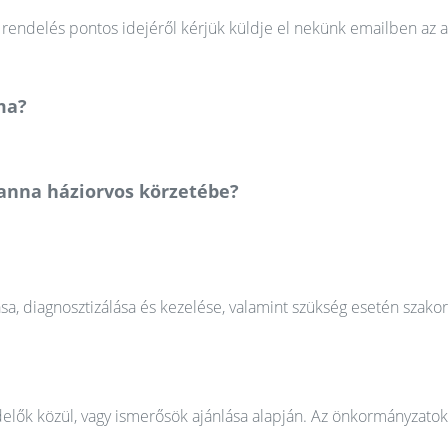
rendelés pontos idejéről kérjük küldje el nekünk emailben az a
ma?
sanna háziorvos körzetébe?
ása, diagnosztizálása és kezelése, valamint szükség esetén szako
elők közül, vagy ismerősök ajánlása alapján. Az önkormányzatok