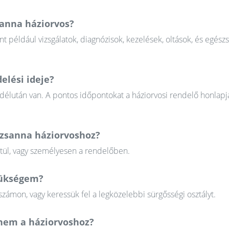
sanna háziorvos?
nt például vizsgálatok, diagnózisok, kezelések, oltások, és egész
elési ideje?
 délután van. A pontos időpontokat a háziorvosi rendelő honlapj
uzsanna háziorvoshoz?
ztül, vagy személyesen a rendelőben.
szükségem?
zámon, vagy keressük fel a legközelebbi sürgősségi osztályt.
em a háziorvoshoz?