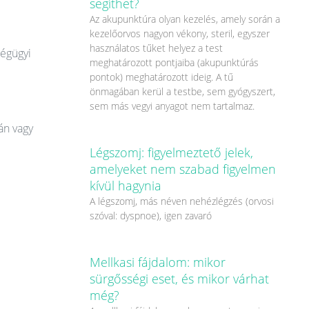
segíthet?
Az akupunktúra olyan kezelés, amely során a
kezelőorvos nagyon vékony, steril, egyszer
használatos tűket helyez a test
ségügyi
meghatározott pontjaiba (akupunktúrás
pontok) meghatározott ideig. A tű
önmagában kerül a testbe, sem gyógyszert,
sem más vegyi anyagot nem tartalmaz.
án vagy
Légszomj: figyelmeztető jelek,
amelyeket nem szabad figyelmen
kívül hagynia
A légszomj, más néven nehézlégzés (orvosi
szóval: dyspnoe), igen zavaró
Mellkasi fájdalom: mikor
sürgősségi eset, és mikor várhat
még?