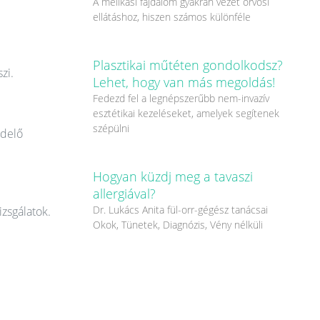
A mellkasi fájdalom gyakran vezet orvosi
ellátáshoz, hiszen számos különféle
Plasztikai műtéten gondolkodsz?
zi.
Lehet, hogy van más megoldás!
Fedezd fel a legnépszerűbb nem-invazív
esztétikai kezeléseket, amelyek segítenek
szépülni
ndelő
Hogyan küzdj meg a tavaszi
allergiával?
Dr. Lukács Anita fül-orr-gégész tanácsai
izsgálatok.
Okok, Tünetek, Diagnózis, Vény nélküli