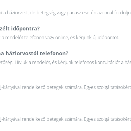
 a háziorvost, de betegség vagy panasz esetén azonnal fordulju
élt időpontra?
 rendelőt telefonon vagy online, és kérjünk új időpontot.
a háziorvostól telefonon?
őség. Hívjuk a rendelőt, és kérjünk telefonos konzultációt a ház
AJ-kártyával rendelkező betegek számára. Egyes szolgáltatásokér
AJ-kártyával rendelkező betegek számára. Egyes szolgáltatásokér