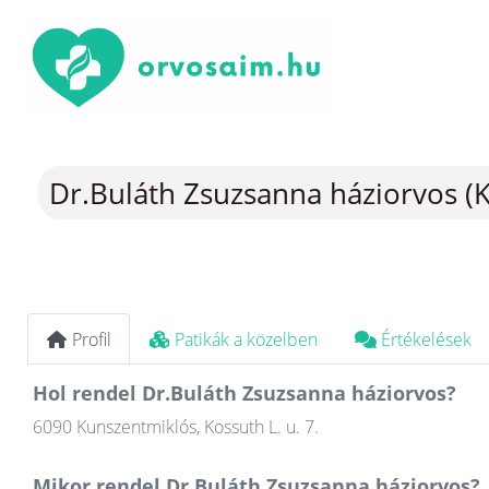
Dr.Buláth Zsuzsanna háziorvos (
Profil
Patikák a közelben
Értékelések
Hol rendel Dr.Buláth Zsuzsanna háziorvos?
6090 Kunszentmiklós, Kossuth L. u. 7.
Mikor rendel Dr.Buláth Zsuzsanna háziorvos?