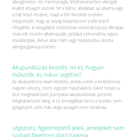
allergénekre. Kis mennyiségű, feltételezhetően allergiát
kiváltó anyagot visznek fel a bőrre, általában az alkarra vagy
a hát felső részére, majd a bőr felszínét enyhén
megszúrják, hogy az anyag bejuthasson a bőr külső
rétegébe. A vizsgálatot elsősorban azonnali típusú allergiás
reakciók esetén alkalmazzák, például szénanátha, egyes
ételallergiák, illetve állati hám vagy háziporatka okozta
allergia gyanúja esetén.
Akupunktúrás kezelés: mi ez, hogyan
működik, és mikor segíthet?
Az akupunktúra olyan kezelés, amely során a kezelőorvos
nagyon vékony, steril, egyszer használatos tűket helyez a
test meghatározott pontjaiba (akupunktúrás pontok)
meghatározott ideig. A tű önmagában kerül a testbe, sem
gyógyszert, sem más vegyi anyagot nem tartalmaz.
Légszomj: figyelmeztető jelek, amelyeket nem
szabad figyelmen kívül hagynia