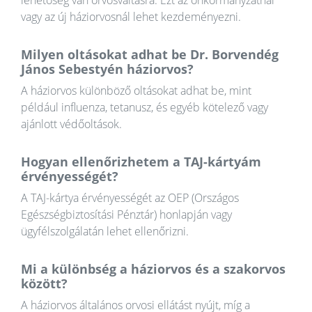
lehetőség van orvosváltásra. Ezt az önkormányzatnál
vagy az új háziorvosnál lehet kezdeményezni.
Milyen oltásokat adhat be Dr. Borvendég
János Sebestyén háziorvos?
A háziorvos különböző oltásokat adhat be, mint
például influenza, tetanusz, és egyéb kötelező vagy
ajánlott védőoltások.
Hogyan ellenőrizhetem a TAJ-kártyám
érvényességét?
A TAJ-kártya érvényességét az OEP (Országos
Egészségbiztosítási Pénztár) honlapján vagy
ügyfélszolgálatán lehet ellenőrizni.
Mi a különbség a háziorvos és a szakorvos
között?
A háziorvos általános orvosi ellátást nyújt, míg a