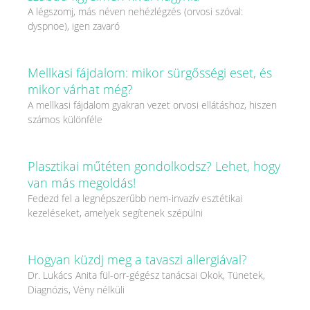
A légszomj, más néven nehézlégzés (orvosi szóval:
dyspnoe), igen zavaró
Mellkasi fájdalom: mikor sürgősségi eset, és
mikor várhat még?
A mellkasi fájdalom gyakran vezet orvosi ellátáshoz, hiszen
számos különféle
Plasztikai műtéten gondolkodsz? Lehet, hogy
van más megoldás!
Fedezd fel a legnépszerűbb nem-invazív esztétikai
kezeléseket, amelyek segítenek szépülni
Hogyan küzdj meg a tavaszi allergiával?
Dr. Lukács Anita fül-orr-gégész tanácsai Okok, Tünetek,
Diagnózis, Vény nélküli