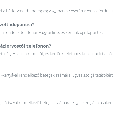
 a háziorvost, de betegség vagy panasz esetén azonnal fordulju
élt időpontra?
 rendelőt telefonon vagy online, és kérjünk új időpontot.
áziorvostól telefonon?
őség. Hívjuk a rendelőt, és kérjünk telefonos konzultációt a ház
AJ-kártyával rendelkező betegek számára. Egyes szolgáltatásokér
AJ-kártyával rendelkező betegek számára. Egyes szolgáltatásokér