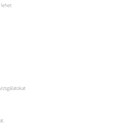
 lehet
vizsgálatokat
at.