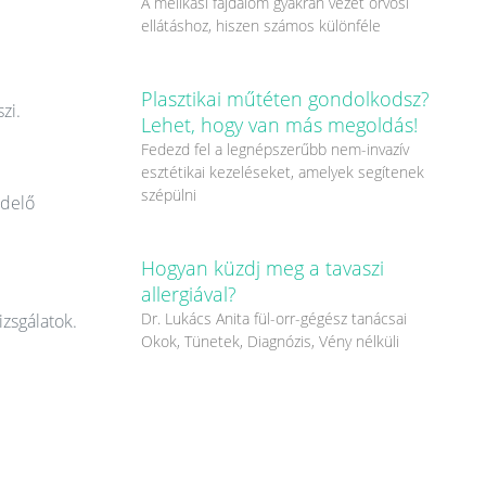
A mellkasi fájdalom gyakran vezet orvosi
ellátáshoz, hiszen számos különféle
Plasztikai műtéten gondolkodsz?
zi.
Lehet, hogy van más megoldás!
Fedezd fel a legnépszerűbb nem-invazív
esztétikai kezeléseket, amelyek segítenek
szépülni
ndelő
Hogyan küzdj meg a tavaszi
allergiával?
Dr. Lukács Anita fül-orr-gégész tanácsai
izsgálatok.
Okok, Tünetek, Diagnózis, Vény nélküli