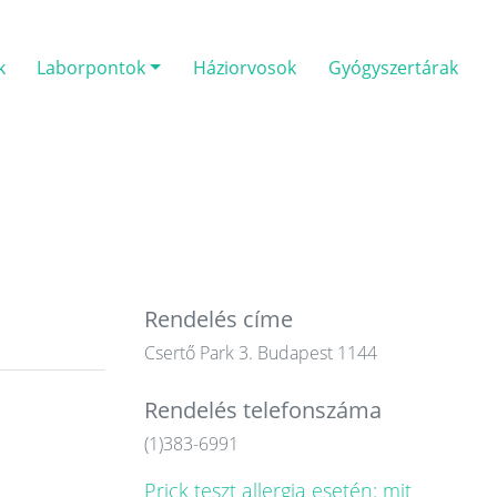
k
Laborpontok
Háziorvosok
Gyógyszertárak
Rendelés címe
Csertő Park 3. Budapest 1144
Rendelés telefonszáma
(1)383-6991
Prick teszt allergia esetén: mit