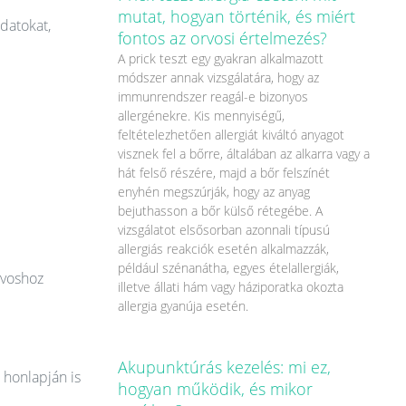
mutat, hogyan történik, és miért
datokat,
fontos az orvosi értelmezés?
A prick teszt egy gyakran alkalmazott
módszer annak vizsgálatára, hogy az
immunrendszer reagál-e bizonyos
allergénekre. Kis mennyiségű,
feltételezhetően allergiát kiváltó anyagot
visznek fel a bőrre, általában az alkarra vagy a
hát felső részére, majd a bőr felszínét
enyhén megszúrják, hogy az anyag
bejuthasson a bőr külső rétegébe. A
vizsgálatot elsősorban azonnali típusú
allergiás reakciók esetén alkalmazzák,
például szénanátha, egyes ételallergiák,
rvoshoz
illetve állati hám vagy háziporatka okozta
allergia gyanúja esetén.
Akupunktúrás kezelés: mi ez,
 honlapján is
hogyan működik, és mikor