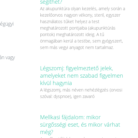
segíthet?
Az akupunktúra olyan kezelés, amely során a
kezelőorvos nagyon vékony, steril, egyszer
használatos tűket helyez a test
ségügyi
meghatározott pontjaiba (akupunktúrás
pontok) meghatározott ideig. A tű
önmagában kerül a testbe, sem gyógyszert,
sem más vegyi anyagot nem tartalmaz.
án vagy
Légszomj: figyelmeztető jelek,
amelyeket nem szabad figyelmen
kívül hagynia
A légszomj, más néven nehézlégzés (orvosi
szóval: dyspnoe), igen zavaró
Mellkasi fájdalom: mikor
sürgősségi eset, és mikor várhat
még?