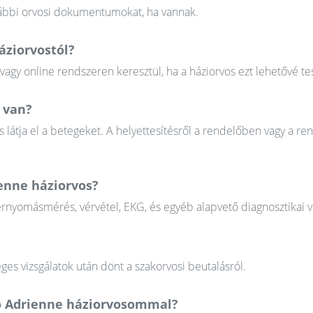
orábbi orvosi dokumentumokat, ha vannak.
áziorvostól?
gy online rendszeren keresztül, ha a háziorvos ezt lehetővé tes
 van?
 látja el a betegeket. A helyettesítésről a rendelőben vagy a re
ienne háziorvos?
érnyomásmérés, vérvétel, EKG, és egyéb alapvető diagnosztikai v
ges vizsgálatok után dönt a szakorvosi beutalásról.
ró Adrienne háziorvosommal?