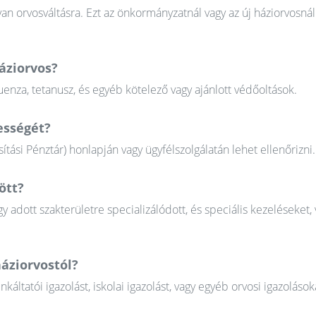
n orvosváltásra. Ezt az önkormányzatnál vagy az új háziorvosnál
áziorvos?
uenza, tetanusz, és egyéb kötelező vagy ajánlott védőoltások.
ességét?
tási Pénztár) honlapján vagy ügyfélszolgálatán lehet ellenőrizni.
ött?
gy adott szakterületre specializálódott, és speciális kezeléseket, 
áziorvostól?
tatói igazolást, iskolai igazolást, vagy egyéb orvosi igazolások