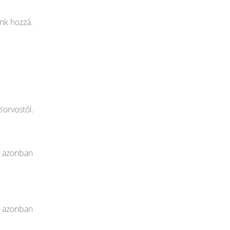
nk hozzá.
iorvostól.
t azonban
t azonban