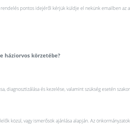
rendelés pontos idejéről kérjük küldje el nekünk emailben az a
ne háziorvos körzetébe?
ása, diagnosztizálása és kezelése, valamint szükség esetén szako
elők közül, vagy ismerősök ajánlása alapján. Az önkormányzatok