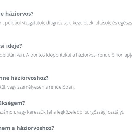
ne háziorvos?
nt például vizsgálatok, diagnózisok, kezelések, oltások, és egész
si ideje?
 délután van. A pontos időpontokat a háziorvosi rendelő honlapj
enne háziorvoshoz?
ztül, vagy személyesen a rendelőben.
szükségem?
zámon, vagy keressük fel a legközelebbi sürgősségi osztályt.
em a háziorvoshoz?