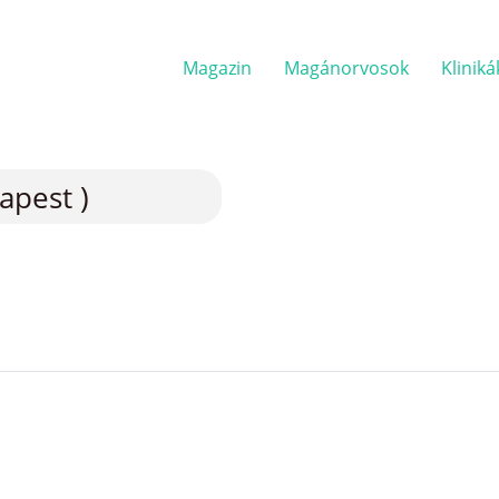
Magazin
Magánorvosok
Kliniká
apest )