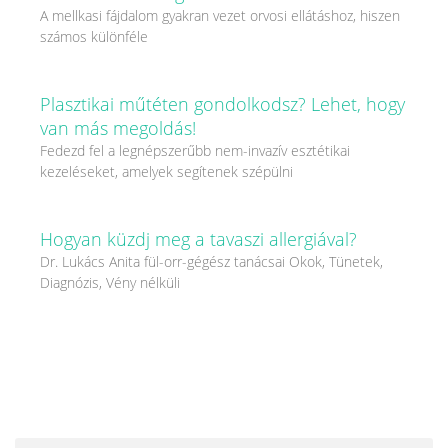
A mellkasi fájdalom gyakran vezet orvosi ellátáshoz, hiszen
számos különféle
Plasztikai műtéten gondolkodsz? Lehet, hogy
van más megoldás!
Fedezd fel a legnépszerűbb nem-invazív esztétikai
kezeléseket, amelyek segítenek szépülni
Hogyan küzdj meg a tavaszi allergiával?
Dr. Lukács Anita fül-orr-gégész tanácsai Okok, Tünetek,
Diagnózis, Vény nélküli