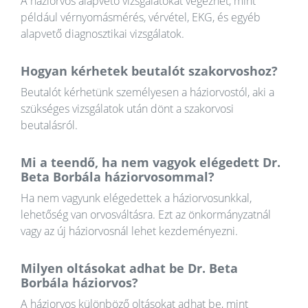
A háziorvos alapvető vizsgálatokat végezhet, mint
például vérnyomásmérés, vérvétel, EKG, és egyéb
alapvető diagnosztikai vizsgálatok.
Hogyan kérhetek beutalót szakorvoshoz?
Beutalót kérhetünk személyesen a háziorvostól, aki a
szükséges vizsgálatok után dönt a szakorvosi
beutalásról.
Mi a teendő, ha nem vagyok elégedett Dr.
Beta Borbála háziorvosommal?
Ha nem vagyunk elégedettek a háziorvosunkkal,
lehetőség van orvosváltásra. Ezt az önkormányzatnál
vagy az új háziorvosnál lehet kezdeményezni.
Milyen oltásokat adhat be Dr. Beta
Borbála háziorvos?
A háziorvos különböző oltásokat adhat be, mint