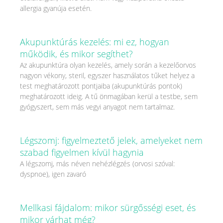
allergia gyanúja esetén.
Akupunktúrás kezelés: mi ez, hogyan
működik, és mikor segíthet?
Az akupunktúra olyan kezelés, amely során a kezelőorvos
nagyon vékony, steril, egyszer használatos tűket helyez a
test meghatározott pontjaiba (akupunktúrás pontok)
meghatározott ideig. A tű önmagában kerül a testbe, sem
gyógyszert, sem más vegyi anyagot nem tartalmaz.
Légszomj: figyelmeztető jelek, amelyeket nem
szabad figyelmen kívül hagynia
A légszomj, más néven nehézlégzés (orvosi szóval:
dyspnoe), igen zavaró
Mellkasi fájdalom: mikor sürgősségi eset, és
mikor várhat még?