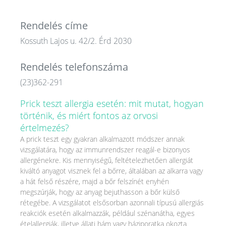
Rendelés címe
Kossuth Lajos u. 42/2. Érd 2030
Rendelés telefonszáma
(23)362-291
Prick teszt allergia esetén: mit mutat, hogyan
történik, és miért fontos az orvosi
értelmezés?
A prick teszt egy gyakran alkalmazott módszer annak
vizsgálatára, hogy az immunrendszer reagál-e bizonyos
allergénekre. Kis mennyiségű, feltételezhetően allergiát
kiváltó anyagot visznek fel a bőrre, általában az alkarra vagy
a hát felső részére, majd a bőr felszínét enyhén
megszúrják, hogy az anyag bejuthasson a bőr külső
rétegébe. A vizsgálatot elsősorban azonnali típusú allergiás
reakciók esetén alkalmazzák, például szénanátha, egyes
ételallergiák, illetve állati hám vagy háziporatka okozta