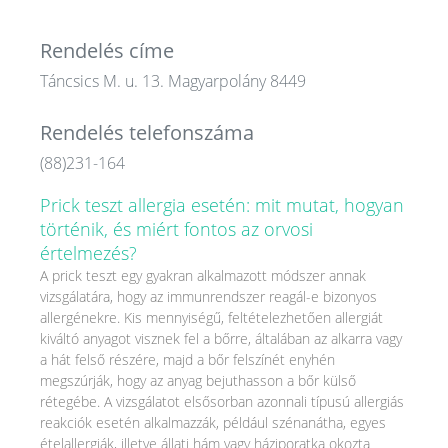
Rendelés címe
Táncsics M. u. 13. Magyarpolány 8449
Rendelés telefonszáma
(88)231-164
Prick teszt allergia esetén: mit mutat, hogyan
történik, és miért fontos az orvosi
értelmezés?
A prick teszt egy gyakran alkalmazott módszer annak
vizsgálatára, hogy az immunrendszer reagál-e bizonyos
allergénekre. Kis mennyiségű, feltételezhetően allergiát
kiváltó anyagot visznek fel a bőrre, általában az alkarra vagy
a hát felső részére, majd a bőr felszínét enyhén
megszúrják, hogy az anyag bejuthasson a bőr külső
rétegébe. A vizsgálatot elsősorban azonnali típusú allergiás
reakciók esetén alkalmazzák, például szénanátha, egyes
ételallergiák, illetve állati hám vagy háziporatka okozta