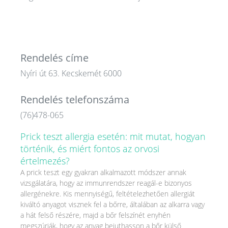
Rendelés címe
Nyíri út 63. Kecskemét 6000
Rendelés telefonszáma
(76)478-065
Prick teszt allergia esetén: mit mutat, hogyan
történik, és miért fontos az orvosi
értelmezés?
A prick teszt egy gyakran alkalmazott módszer annak
vizsgálatára, hogy az immunrendszer reagál-e bizonyos
allergénekre. Kis mennyiségű, feltételezhetően allergiát
kiváltó anyagot visznek fel a bőrre, általában az alkarra vagy
a hát felső részére, majd a bőr felszínét enyhén
megszúrják, hogy az anyag bejuthasson a bőr külső