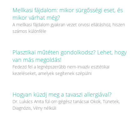
Mellkasi fájdalom: mikor sürgősségi eset, és
mikor várhat még?
A mellkasi fájdalom gyakran vezet orvosi ellátáshoz, hiszen
számos különféle
Plasztikai műtéten gondolkodsz? Lehet, hogy
van más megoldás!
Fedezd fel a legnépszerűbb nem-invazív esztétikai
kezeléseket, amelyek segítenek szépülni
Hogyan küzdj meg a tavaszi allergiával?
Dr. Lukács Anita fül-orr-gégész tanácsai Okok, Tünetek,
Diagnózis, Vény nélküli