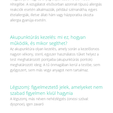
rétegébe. A vizsgálatot elsősorban azonnali típusú allergiás
reakciók esetén alkalmazzák, például szénanátha, egyes
ételallergiák, illetve állati hám vagy háziporatka okozta
allergia gyanúja esetén.
Akupunktúrás kezelés: mi ez, hogyan
működik, és mikor segíthet?
Az akupunktúra olyan kezelés, amely során a kezelőorvos
nagyon vékony, steril, egyszer használatos tűket helyez a
test meghatározott pontjaiba (akupunktúrás pontok)
meghatározott ideig. A tű önmagában kerül a testbe, sem
gyógyszert, sem más vegyi anyagot nem tartalmaz.
Légszomj: figyelmeztető jelek, amelyeket nem
szabad figyelmen kívül hagynia
A légszomj, más néven nehézlégzés (orvosi szóval:
dyspnoe), igen zavaró