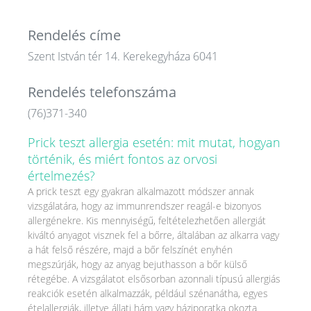
Rendelés címe
Szent István tér 14. Kerekegyháza 6041
Rendelés telefonszáma
(76)371-340
Prick teszt allergia esetén: mit mutat, hogyan
történik, és miért fontos az orvosi
értelmezés?
A prick teszt egy gyakran alkalmazott módszer annak
vizsgálatára, hogy az immunrendszer reagál-e bizonyos
allergénekre. Kis mennyiségű, feltételezhetően allergiát
kiváltó anyagot visznek fel a bőrre, általában az alkarra vagy
a hát felső részére, majd a bőr felszínét enyhén
megszúrják, hogy az anyag bejuthasson a bőr külső
rétegébe. A vizsgálatot elsősorban azonnali típusú allergiás
reakciók esetén alkalmazzák, például szénanátha, egyes
ételallergiák, illetve állati hám vagy háziporatka okozta