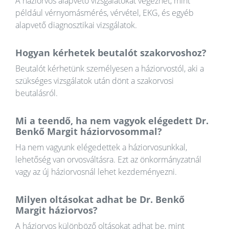
A háziorvos alapvető vizsgálatokat végezhet, mint
például vérnyomásmérés, vérvétel, EKG, és egyéb
alapvető diagnosztikai vizsgálatok.
Hogyan kérhetek beutalót szakorvoshoz?
Beutalót kérhetünk személyesen a háziorvostól, aki a
szükséges vizsgálatok után dönt a szakorvosi
beutalásról.
Mi a teendő, ha nem vagyok elégedett Dr.
Benkő Margit háziorvosommal?
Ha nem vagyunk elégedettek a háziorvosunkkal,
lehetőség van orvosváltásra. Ezt az önkormányzatnál
vagy az új háziorvosnál lehet kezdeményezni.
Milyen oltásokat adhat be Dr. Benkő
Margit háziorvos?
A háziorvos különböző oltásokat adhat be, mint