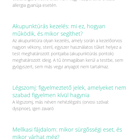
allergia gyanúja esetén.
Akupunktúrás kezelés: mi ez, hogyan
működik, és mikor segíthet?
Az akupunktúra olyan kezelés, amely során a kezelőorvos
nagyon vékony, steril, egyszer használatos tűket helyez a
test meghatározott pontjaiba (akupunktúrás pontok)
meghatározott ideig. A tű önmagában kerül a testbe, sem
gyógyszert, sem más vegyi anyagot nem tartalmaz.
Légszomj: figyelmeztető jelek, amelyeket nem
szabad figyelmen kívül hagynia
A légszomj, más néven nehézlégzés (orvosi szóval:
dyspnoe), igen zavaró
Mellkasi fájdalom: mikor sürgősségi eset, és
mikor várhat még?