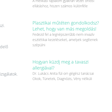
A mellkasi fájdalom gyakran vezet orvosi
ellátáshoz, hiszen számos különféle
Plasztikai műtéten gondolkodsz?
zi.
Lehet, hogy van más megoldás!
Fedezd fel a legnépszerűbb nem-invazív
esztétikai kezeléseket, amelyek segítenek
szépülni
ndelő
Hogyan küzdj meg a tavaszi
allergiával?
Dr. Lukács Anita fül-orr-gégész tanácsai
izsgálatok.
Okok, Tünetek, Diagnózis, Vény nélküli