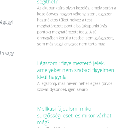
segíthet?
Az akupunktúra olyan kezelés, amely során a
kezelőorvos nagyon vékony, steril, egyszer
használatos tűket helyez a test
ségügyi
meghatározott pontjaiba (akupunktúrás
pontok) meghatározott ideig. A tű
önmagában kerül a testbe, sem gyógyszert,
sem más vegyi anyagot nem tartalmaz.
án vagy
Légszomj: figyelmeztető jelek,
amelyeket nem szabad figyelmen
kívül hagynia
A légszomj, más néven nehézlégzés (orvosi
szóval: dyspnoe), igen zavaró
Mellkasi fájdalom: mikor
sürgősségi eset, és mikor várhat
még?