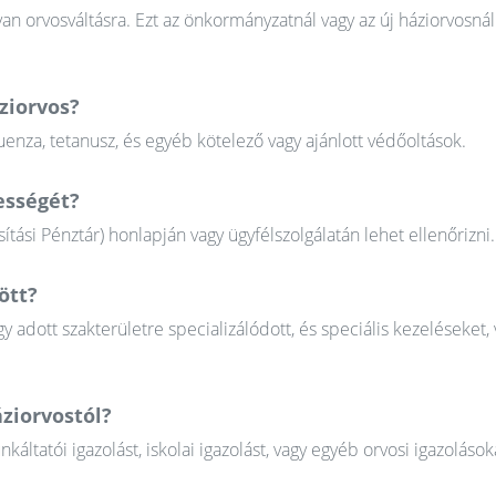
n orvosváltásra. Ezt az önkormányzatnál vagy az új háziorvosnál
ziorvos?
uenza, tetanusz, és egyéb kötelező vagy ajánlott védőoltások.
ességét?
tási Pénztár) honlapján vagy ügyfélszolgálatán lehet ellenőrizni.
ött?
gy adott szakterületre specializálódott, és speciális kezeléseket, 
ziorvostól?
tatói igazolást, iskolai igazolást, vagy egyéb orvosi igazolások