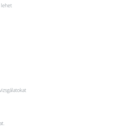
 lehet
vizsgálatokat
at.