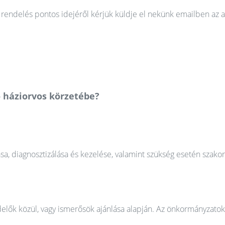
rendelés pontos idejéről kérjük küldje el nekünk emailben az a
ó háziorvos körzetébe?
ása, diagnosztizálása és kezelése, valamint szükség esetén szako
elők közül, vagy ismerősök ajánlása alapján. Az önkormányzatok