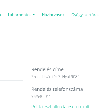
k
Laborpontok
Háziorvosok
Gyógyszertárak
Rendelés címe
Szent István tér.7. Nyúl 9082
Rendelés telefonszáma
96/540-011
Prick teszt allergia esetén: mit