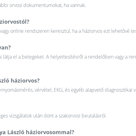
orábbi orvosi dokumentumokat, ha vannak.
ziorvostól?
gy online rendszeren keresztül, ha a háziorvos ezt lehetővé tes
van?
 látja el a betegeket. A helyettesítésről a rendelőben vagy a re
szló háziorvos?
érnyomásmérés, vérvétel, EKG, és egyéb alapvető diagnosztikai v
ges vizsgálatok után dönt a szakorvosi beutalásról.
gya László háziorvosommal?