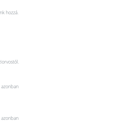
nk hozzá.
iorvostól.
t azonban
t azonban