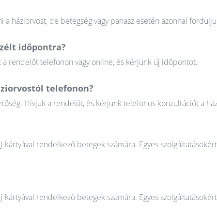
 a háziorvost, de betegség vagy panasz esetén azonnal fordulju
élt időpontra?
 rendelőt telefonon vagy online, és kérjünk új időpontot.
ziorvostól telefonon?
őség. Hívjuk a rendelőt, és kérjünk telefonos konzultációt a ház
AJ-kártyával rendelkező betegek számára. Egyes szolgáltatásokér
AJ-kártyával rendelkező betegek számára. Egyes szolgáltatásokér