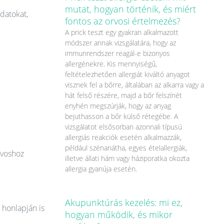
mutat, hogyan történik, és miért
datokat,
fontos az orvosi értelmezés?
A prick teszt egy gyakran alkalmazott
módszer annak vizsgálatára, hogy az
immunrendszer reagál-e bizonyos
allergénekre. Kis mennyiségű,
feltételezhetően allergiát kiváltó anyagot
visznek fel a bőrre, általában az alkarra vagy a
hát felső részére, majd a bőr felszínét
enyhén megszúrják, hogy az anyag
bejuthasson a bőr külső rétegébe. A
vizsgálatot elsősorban azonnali típusú
allergiás reakciók esetén alkalmazzák,
például szénanátha, egyes ételallergiák,
rvoshoz
illetve állati hám vagy háziporatka okozta
allergia gyanúja esetén.
Akupunktúrás kezelés: mi ez,
 honlapján is
hogyan működik, és mikor