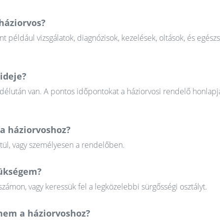
 háziorvos?
nt például vizsgálatok, diagnózisok, kezelések, oltások, és egész
ideje?
 délután van. A pontos időpontokat a háziorvosi rendelő honlapj
va háziorvoshoz?
ztül, vagy személyesen a rendelőben.
szükségem?
zámon, vagy keressük fel a legközelebbi sürgősségi osztályt.
em a háziorvoshoz?