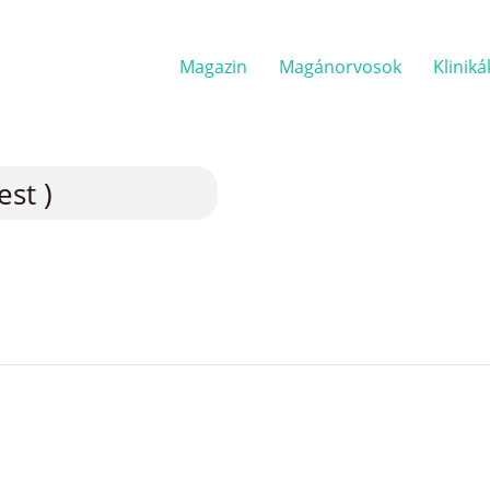
Magazin
Magánorvosok
Kliniká
st )