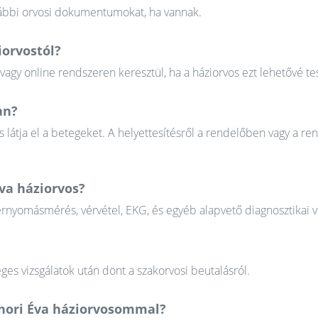
orábbi orvosi dokumentumokat, ha vannak.
iorvostól?
gy online rendszeren keresztül, ha a háziorvos ezt lehetővé tes
an?
 látja el a betegeket. A helyettesítésről a rendelőben vagy a re
Éva háziorvos?
érnyomásmérés, vérvétel, EKG, és egyéb alapvető diagnosztikai v
ges vizsgálatok után dönt a szakorvosi beutalásról.
thori Éva háziorvosommal?