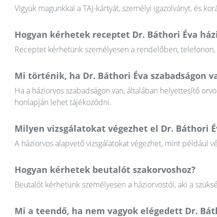
Vigyük magunkkal a TAJ-kártyát, személyi igazolványt, és k
Hogyan kérhetek receptet Dr. Báthori Éva ház
Receptet kérhetünk személyesen a rendelőben, telefonon, va
Mi történik, ha Dr. Báthori Éva szabadságon v
Ha a háziorvos szabadságon van, általában helyettesítő orvos
honlapján lehet tájékozódni.
Milyen vizsgálatokat végezhet el Dr. Báthori 
A háziorvos alapvető vizsgálatokat végezhet, mint például v
Hogyan kérhetek beutalót szakorvoshoz?
Beutalót kérhetünk személyesen a háziorvostól, aki a szüksé
Mi a teendő, ha nem vagyok elégedett Dr. Bá