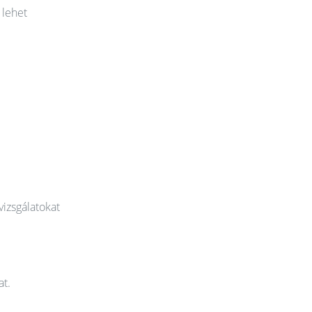
 lehet
vizsgálatokat
at.