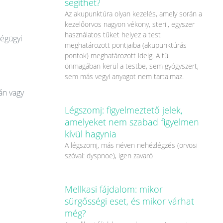
segíthet?
Az akupunktúra olyan kezelés, amely során a
kezelőorvos nagyon vékony, steril, egyszer
használatos tűket helyez a test
ségügyi
meghatározott pontjaiba (akupunktúrás
pontok) meghatározott ideig. A tű
önmagában kerül a testbe, sem gyógyszert,
sem más vegyi anyagot nem tartalmaz.
án vagy
Légszomj: figyelmeztető jelek,
amelyeket nem szabad figyelmen
kívül hagynia
A légszomj, más néven nehézlégzés (orvosi
szóval: dyspnoe), igen zavaró
Mellkasi fájdalom: mikor
sürgősségi eset, és mikor várhat
még?