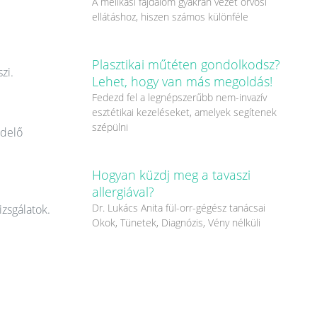
A mellkasi fájdalom gyakran vezet orvosi
ellátáshoz, hiszen számos különféle
Plasztikai műtéten gondolkodsz?
zi.
Lehet, hogy van más megoldás!
Fedezd fel a legnépszerűbb nem-invazív
esztétikai kezeléseket, amelyek segítenek
szépülni
ndelő
Hogyan küzdj meg a tavaszi
allergiával?
Dr. Lukács Anita fül-orr-gégész tanácsai
izsgálatok.
Okok, Tünetek, Diagnózis, Vény nélküli