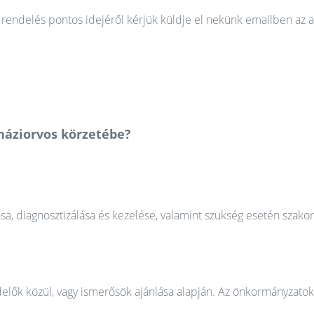
rendelés pontos idejéről kérjük küldje el nekünk emailben az a
 háziorvos körzetébe?
ása, diagnosztizálása és kezelése, valamint szükség esetén szako
elők közül, vagy ismerősök ajánlása alapján. Az önkormányzatok