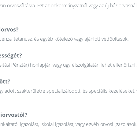
n orvosváltásra. Ezt az önkormányzatnál vagy az új háziorvosnál
iorvos?
uenza, tetanusz, és egyéb kötelező vagy ajánlott védőoltások.
ességét?
tási Pénztár) honlapján vagy ügyfélszolgálatán lehet ellenőrizni.
ött?
gy adott szakterületre specializálódott, és speciális kezeléseket, 
iorvostól?
tatói igazolást, iskolai igazolást, vagy egyéb orvosi igazolások