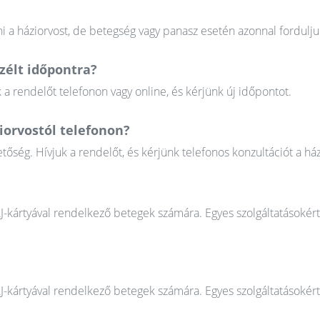
 a háziorvost, de betegség vagy panasz esetén azonnal fordulju
élt időpontra?
 rendelőt telefonon vagy online, és kérjünk új időpontot.
iorvostól telefonon?
őség. Hívjuk a rendelőt, és kérjünk telefonos konzultációt a ház
AJ-kártyával rendelkező betegek számára. Egyes szolgáltatásokér
AJ-kártyával rendelkező betegek számára. Egyes szolgáltatásokér