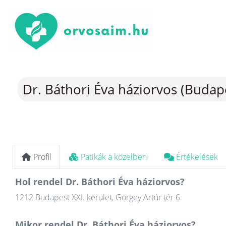
Dr. Báthori Éva háziorvos (Budape
Profil
Patikák a közelben
Értékelések
Hol rendel Dr. Báthori Éva háziorvos?
1212 Budapest XXI. kerület, Görgey Artúr tér 6.
Mikor rendel Dr. Báthori Éva háziorvos?