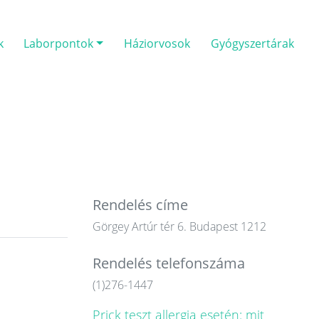
k
Laborpontok
Háziorvosok
Gyógyszertárak
Rendelés címe
Görgey Artúr tér 6. Budapest 1212
Rendelés telefonszáma
(1)276-1447
Prick teszt allergia esetén: mit