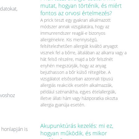
mutat, hogyan történik, és miért
datokat,
fontos az orvosi értelmezés?
A prick teszt egy gyakran alkalmazott
módszer annak vizsgálatára, hogy az
immunrendszer reagál-e bizonyos
allergénekre. Kis mennyiségű,
feltételezhetően allergiát kiváltó anyagot
visznek fel a bőrre, általában az alkarra vagy a
hát felső részére, majd a bőr felszínét
enyhén megszúrják, hogy az anyag
bejuthasson a bőr külső rétegébe. A
vizsgálatot elsősorban azonnali típusú
allergiás reakciók esetén alkalmazzák,
például szénanátha, egyes ételallergiák,
rvoshoz
illetve állati hám vagy háziporatka okozta
allergia gyanúja esetén.
Akupunktúrás kezelés: mi ez,
 honlapján is
hogyan működik, és mikor