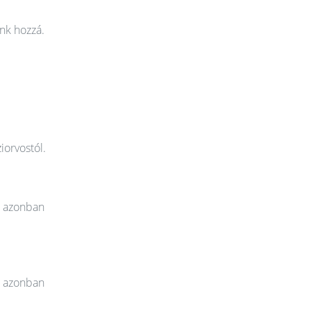
nk hozzá.
iorvostól.
t azonban
t azonban