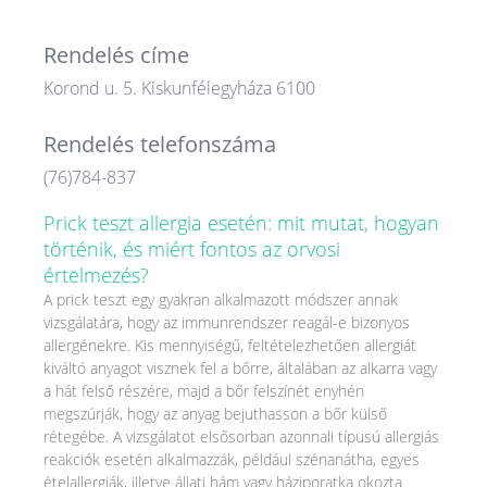
Rendelés címe
Korond u. 5. Kiskunfélegyháza 6100
Rendelés telefonszáma
(76)784-837
Prick teszt allergia esetén: mit mutat, hogyan
történik, és miért fontos az orvosi
értelmezés?
A prick teszt egy gyakran alkalmazott módszer annak
vizsgálatára, hogy az immunrendszer reagál-e bizonyos
allergénekre. Kis mennyiségű, feltételezhetően allergiát
kiváltó anyagot visznek fel a bőrre, általában az alkarra vagy
a hát felső részére, majd a bőr felszínét enyhén
megszúrják, hogy az anyag bejuthasson a bőr külső
rétegébe. A vizsgálatot elsősorban azonnali típusú allergiás
reakciók esetén alkalmazzák, például szénanátha, egyes
ételallergiák, illetve állati hám vagy háziporatka okozta