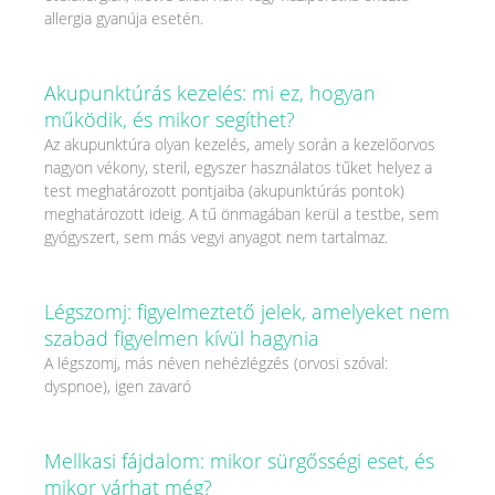
allergia gyanúja esetén.
Akupunktúrás kezelés: mi ez, hogyan
működik, és mikor segíthet?
Az akupunktúra olyan kezelés, amely során a kezelőorvos
nagyon vékony, steril, egyszer használatos tűket helyez a
test meghatározott pontjaiba (akupunktúrás pontok)
meghatározott ideig. A tű önmagában kerül a testbe, sem
gyógyszert, sem más vegyi anyagot nem tartalmaz.
Légszomj: figyelmeztető jelek, amelyeket nem
szabad figyelmen kívül hagynia
A légszomj, más néven nehézlégzés (orvosi szóval:
dyspnoe), igen zavaró
Mellkasi fájdalom: mikor sürgősségi eset, és
mikor várhat még?