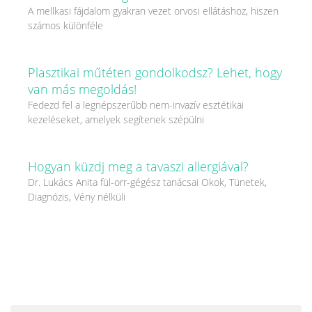
A mellkasi fájdalom gyakran vezet orvosi ellátáshoz, hiszen
számos különféle
Plasztikai műtéten gondolkodsz? Lehet, hogy
van más megoldás!
Fedezd fel a legnépszerűbb nem-invazív esztétikai
kezeléseket, amelyek segítenek szépülni
Hogyan küzdj meg a tavaszi allergiával?
Dr. Lukács Anita fül-orr-gégész tanácsai Okok, Tünetek,
Diagnózis, Vény nélküli