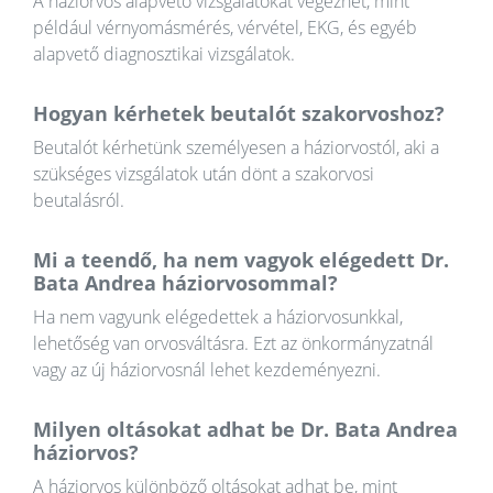
A háziorvos alapvető vizsgálatokat végezhet, mint
például vérnyomásmérés, vérvétel, EKG, és egyéb
alapvető diagnosztikai vizsgálatok.
Hogyan kérhetek beutalót szakorvoshoz?
Beutalót kérhetünk személyesen a háziorvostól, aki a
szükséges vizsgálatok után dönt a szakorvosi
beutalásról.
Mi a teendő, ha nem vagyok elégedett Dr.
Bata Andrea háziorvosommal?
Ha nem vagyunk elégedettek a háziorvosunkkal,
lehetőség van orvosváltásra. Ezt az önkormányzatnál
vagy az új háziorvosnál lehet kezdeményezni.
Milyen oltásokat adhat be Dr. Bata Andrea
háziorvos?
A háziorvos különböző oltásokat adhat be, mint