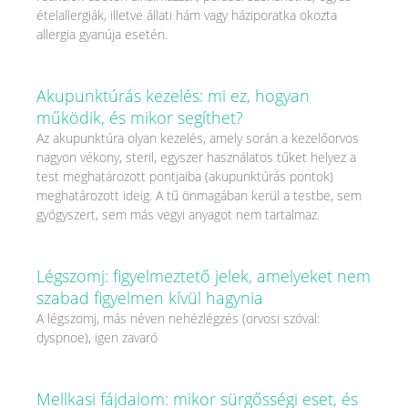
ételallergiák, illetve állati hám vagy háziporatka okozta
allergia gyanúja esetén.
Akupunktúrás kezelés: mi ez, hogyan
működik, és mikor segíthet?
Az akupunktúra olyan kezelés, amely során a kezelőorvos
nagyon vékony, steril, egyszer használatos tűket helyez a
test meghatározott pontjaiba (akupunktúrás pontok)
meghatározott ideig. A tű önmagában kerül a testbe, sem
gyógyszert, sem más vegyi anyagot nem tartalmaz.
Légszomj: figyelmeztető jelek, amelyeket nem
szabad figyelmen kívül hagynia
A légszomj, más néven nehézlégzés (orvosi szóval:
dyspnoe), igen zavaró
Mellkasi fájdalom: mikor sürgősségi eset, és