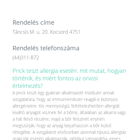
Rendelés címe
Táncsis M. u. 20. Kocsord 4751
Rendelés telefonszáma
(44)311-872
Prick teszt allergia esetén: mit mutat, hogyan
történik, és miért fontos az orvosi
értelmezés?
A prick teszt egy gyakran alkalmazott módszer annak
vizsgálatára, hogy az immunrendszer reagál-e bizonyos
allergénekre. Kis mennyiségű, feltételezhetően allergiát
kiváltó anyagot visznek fel a bőrre, általában az alkarra vagy
a hát felső részére, majd a bőr felszínét enyhén
megszúrják, hogy az anyag bejuthasson a bőr külső
rétegébe. A vizsgálatot elsősorban azonnali típusú allergiás
reakciók esetén alkalmazzák, például szénanátha, egyes