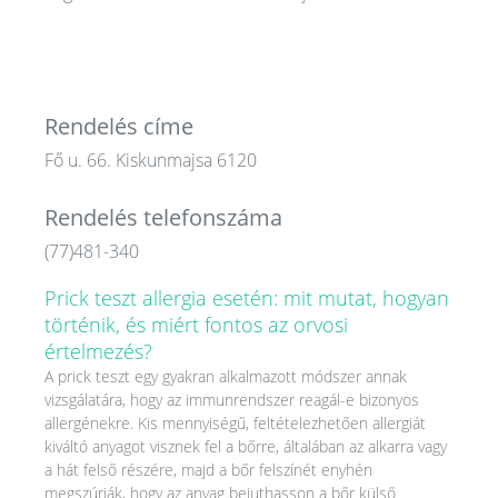
Rendelés címe
Fő u. 66. Kiskunmajsa 6120
Rendelés telefonszáma
(77)481-340
Prick teszt allergia esetén: mit mutat, hogyan
történik, és miért fontos az orvosi
értelmezés?
A prick teszt egy gyakran alkalmazott módszer annak
vizsgálatára, hogy az immunrendszer reagál-e bizonyos
allergénekre. Kis mennyiségű, feltételezhetően allergiát
kiváltó anyagot visznek fel a bőrre, általában az alkarra vagy
a hát felső részére, majd a bőr felszínét enyhén
megszúrják, hogy az anyag bejuthasson a bőr külső