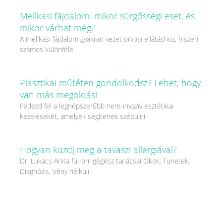
Mellkasi fájdalom: mikor sürgősségi eset, és
mikor várhat még?
A mellkasi fájdalom gyakran vezet orvosi ellátáshoz, hiszen
számos különféle
Plasztikai műtéten gondolkodsz? Lehet, hogy
van más megoldás!
Fedezd fel a legnépszerűbb nem-invazív esztétikai
kezeléseket, amelyek segítenek szépülni
Hogyan küzdj meg a tavaszi allergiával?
Dr. Lukács Anita fül-orr-gégész tanácsai Okok, Tünetek,
Diagnózis, Vény nélküli