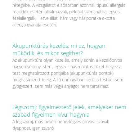
rétegébe. A vizsgálatot elsősorban azonnali típusú allergiás
reakciók esetén alkalmazzák, például szénanátha, egyes
ételallergiák, illetve állati hám vagy háziporatka okozta
allergia gyanúja esetén.
Akupunktúrás kezelés: mi ez, hogyan
működik, és mikor segíthet?
Az akupunktúra olyan kezelés, amely során a kezelőorvos
nagyon vékony, steril, egyszer használatos tűket helyez a
test meghatározott pontjaiba (akupunktúrás pontok)
meghatározott ideig. A tű önmagában kerül a testbe, sem
gyógyszert, sem más vegyi anyagot nem tartalmaz.
Légszomj: figyelmeztető jelek, amelyeket nem
szabad figyelmen kívül hagynia
A légszomj, más néven nehézlégzés (orvosi szóval:
dyspnoe), igen zavaró