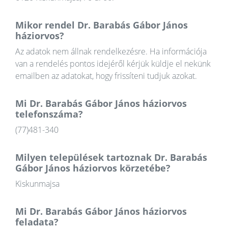
Mikor rendel Dr. Barabás Gábor János
háziorvos?
Az adatok nem állnak rendelkezésre. Ha információja
van a rendelés pontos idejéről kérjük küldje el nekünk
emailben az adatokat, hogy frissíteni tudjuk azokat.
Mi Dr. Barabás Gábor János háziorvos
telefonszáma?
(77)481-340
Milyen települések tartoznak Dr. Barabás
Gábor János háziorvos körzetébe?
Kiskunmajsa
Mi Dr. Barabás Gábor János háziorvos
feladata?