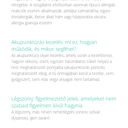
rétegébe. A vizsgálatot elsősorban azonnali típusú allergiás
reakciók esetén alkalmazzák, például szénanátha, egyes
ételallergiák, illetve állati hám vagy háziporatka okozta
allergia gyanúja esetén.
Akupunktúrás kezelés: mi ez, hogyan
működik, és mikor segíthet?
Az akupunktúra olyan kezelés, amely során a kezelőorvos
nagyon vékony, steril, egyszer használatos tűket helyez a
test meghatározott pontjaiba (akupunktúrás pontok)
meghatározott ideig. A tű önmagában kerül a testbe, sem
gyógyszert, sem más vegyi anyagot nem tartalmaz.
Légszomj: figyelmeztető jelek, amelyeket nem
szabad figyelmen kívül hagynia
A légszomj, más néven nehézlégzés (orvosi szóval:
dyspnoe), igen zavaró