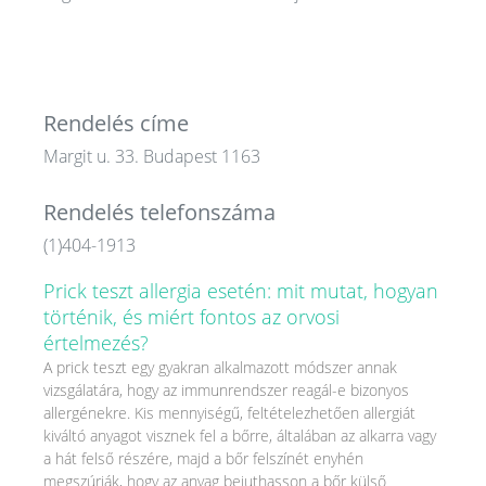
Rendelés címe
Margit u. 33. Budapest 1163
Rendelés telefonszáma
(1)404-1913
Prick teszt allergia esetén: mit mutat, hogyan
történik, és miért fontos az orvosi
értelmezés?
A prick teszt egy gyakran alkalmazott módszer annak
vizsgálatára, hogy az immunrendszer reagál-e bizonyos
allergénekre. Kis mennyiségű, feltételezhetően allergiát
kiváltó anyagot visznek fel a bőrre, általában az alkarra vagy
a hát felső részére, majd a bőr felszínét enyhén
megszúrják, hogy az anyag bejuthasson a bőr külső