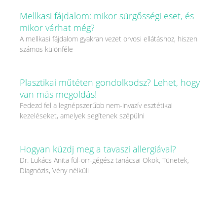
Mellkasi fájdalom: mikor sürgősségi eset, és
mikor várhat még?
A mellkasi fájdalom gyakran vezet orvosi ellátáshoz, hiszen
számos különféle
Plasztikai műtéten gondolkodsz? Lehet, hogy
van más megoldás!
Fedezd fel a legnépszerűbb nem-invazív esztétikai
kezeléseket, amelyek segítenek szépülni
Hogyan küzdj meg a tavaszi allergiával?
Dr. Lukács Anita fül-orr-gégész tanácsai Okok, Tünetek,
Diagnózis, Vény nélküli