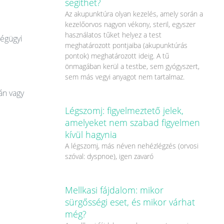
segíthet?
Az akupunktúra olyan kezelés, amely során a
kezelőorvos nagyon vékony, steril, egyszer
használatos tűket helyez a test
ségügyi
meghatározott pontjaiba (akupunktúrás
pontok) meghatározott ideig. A tű
önmagában kerül a testbe, sem gyógyszert,
sem más vegyi anyagot nem tartalmaz.
án vagy
Légszomj: figyelmeztető jelek,
amelyeket nem szabad figyelmen
kívül hagynia
A légszomj, más néven nehézlégzés (orvosi
szóval: dyspnoe), igen zavaró
Mellkasi fájdalom: mikor
sürgősségi eset, és mikor várhat
még?