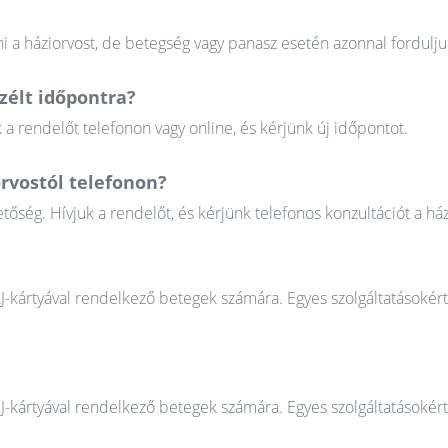
 a háziorvost, de betegség vagy panasz esetén azonnal fordulju
élt időpontra?
 rendelőt telefonon vagy online, és kérjünk új időpontot.
rvostól telefonon?
őség. Hívjuk a rendelőt, és kérjünk telefonos konzultációt a ház
AJ-kártyával rendelkező betegek számára. Egyes szolgáltatásokér
AJ-kártyával rendelkező betegek számára. Egyes szolgáltatásokér