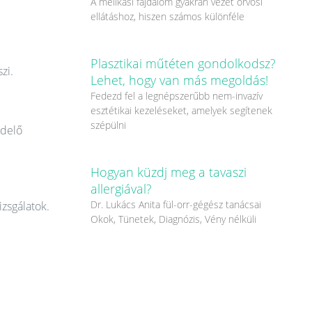
A mellkasi fájdalom gyakran vezet orvosi
ellátáshoz, hiszen számos különféle
Plasztikai műtéten gondolkodsz?
zi.
Lehet, hogy van más megoldás!
Fedezd fel a legnépszerűbb nem-invazív
esztétikai kezeléseket, amelyek segítenek
szépülni
ndelő
Hogyan küzdj meg a tavaszi
allergiával?
Dr. Lukács Anita fül-orr-gégész tanácsai
izsgálatok.
Okok, Tünetek, Diagnózis, Vény nélküli