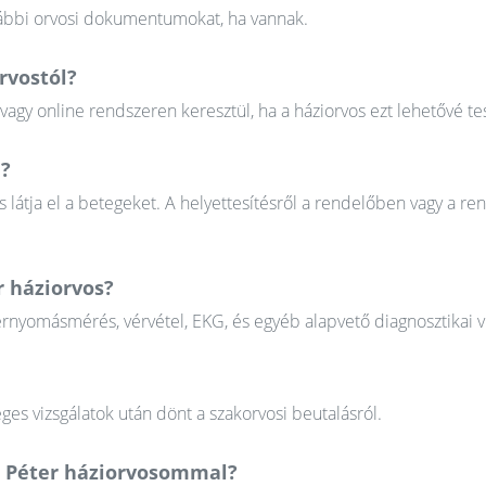
orábbi orvosi dokumentumokat, ha vannak.
rvostól?
gy online rendszeren keresztül, ha a háziorvos ezt lehetővé tes
n?
 látja el a betegeket. A helyettesítésről a rendelőben vagy a re
r háziorvos?
érnyomásmérés, vérvétel, EKG, és egyéb alapvető diagnosztikai v
ges vizsgálatok után dönt a szakorvosi beutalásról.
n Péter háziorvosommal?