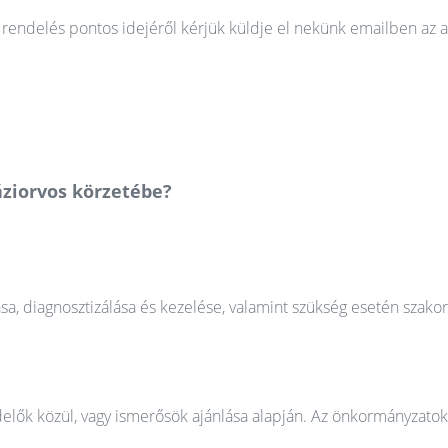
rendelés pontos idejéről kérjük küldje el nekünk emailben az a
áziorvos körzetébe?
ása, diagnosztizálása és kezelése, valamint szükség esetén szako
elők közül, vagy ismerősök ajánlása alapján. Az önkormányzatok