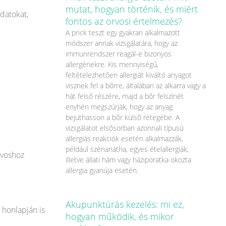
mutat, hogyan történik, és miért
datokat,
fontos az orvosi értelmezés?
A prick teszt egy gyakran alkalmazott
módszer annak vizsgálatára, hogy az
immunrendszer reagál-e bizonyos
allergénekre. Kis mennyiségű,
feltételezhetően allergiát kiváltó anyagot
visznek fel a bőrre, általában az alkarra vagy a
hát felső részére, majd a bőr felszínét
enyhén megszúrják, hogy az anyag
bejuthasson a bőr külső rétegébe. A
vizsgálatot elsősorban azonnali típusú
allergiás reakciók esetén alkalmazzák,
például szénanátha, egyes ételallergiák,
rvoshoz
illetve állati hám vagy háziporatka okozta
allergia gyanúja esetén.
Akupunktúrás kezelés: mi ez,
 honlapján is
hogyan működik, és mikor