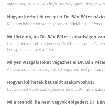
Vigyük magunkkal a TAJ-kártyát, személyi igazolványt, és k
Hogyan kérhetek receptet Dr. Bán Péter házio
Receptet kérhetünk személyesen a rendelőben, telefonon, va
Mi történik, ha Dr. Bán Péter szabadságon va
Ha a háziorvos szabadságon van, általában helyettesítő orvos
honlapján lehet tájékozódni.
Milyen vizsgálatokat végezhet el Dr. Bán Péte
A háziorvos alapvető vizsgálatokat végezhet, mint például v
Hogyan kérhetek beutalót szakorvoshoz?
Beutalót kérhetünk személyesen a háziorvostól, aki a szüksé
Mi a teendő, ha nem vagyok elégedett Dr. Bá