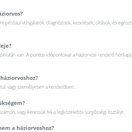
áziorvos?
nt például vizsgálatok, diagnózisok, kezelések, oltások, és egész
deje?
 délután van. A pontos időpontokat a háziorvosi rendelő honlapj
 háziorvoshoz?
ztül, vagy személyesen a rendelőben.
szükségem?
zámon, vagy keressük fel a legközelebbi sürgősségi osztályt.
em a háziorvoshoz?