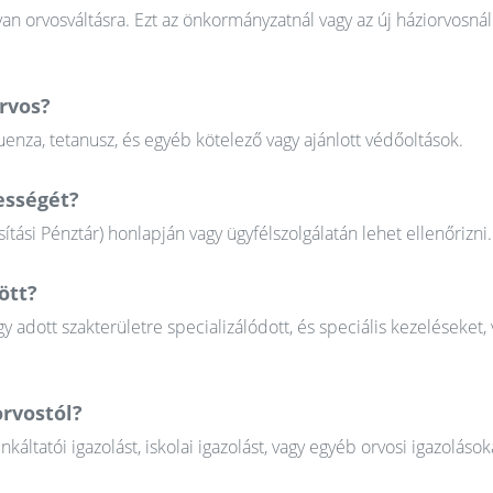
n orvosváltásra. Ezt az önkormányzatnál vagy az új háziorvosnál
rvos?
uenza, tetanusz, és egyéb kötelező vagy ajánlott védőoltások.
ességét?
tási Pénztár) honlapján vagy ügyfélszolgálatán lehet ellenőrizni.
ött?
gy adott szakterületre specializálódott, és speciális kezeléseket, 
orvostól?
tatói igazolást, iskolai igazolást, vagy egyéb orvosi igazolások