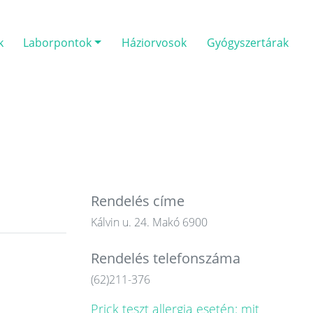
k
Laborpontok
Háziorvosok
Gyógyszertárak
Rendelés címe
Kálvin u. 24. Makó 6900
Rendelés telefonszáma
(62)211-376
Prick teszt allergia esetén: mit