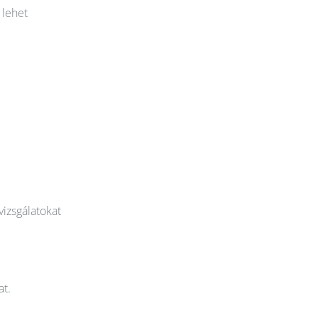
 lehet
vizsgálatokat
at.