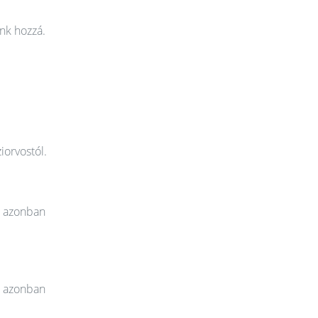
nk hozzá.
iorvostól.
t azonban
t azonban