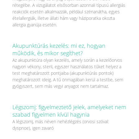
rétegébe. A vizsgálatot elsősorban azonnali típusú allergiás
reakciók esetén alkalmazzák, például szénanátha, egyes
ételallergiák, illetve állati hám vagy háziporatka okozta
allergia gyanúja esetén.
Akupunktúrás kezelés: mi ez, hogyan
működik, és mikor segíthet?
Az akupunktúra olyan kezelés, amely során a kezelőorvos
nagyon vékony, steril, egyszer használatos tűket helyez a
test meghatározott pontjaiba (akupunktúrás pontok)
meghatározott ideig. A tű önmagában kerül a testbe, sem
gyógyszert, sem más vegyi anyagot nem tartalmaz.
Légszomj: figyelmeztető jelek, amelyeket nem
szabad figyelmen kívül hagynia
A légszomj, más néven nehézlégzés (orvosi szóval:
dyspnoe), igen zavaró