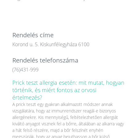
Rendelés címe
Korond u. 5. Kiskunfélegyháza 6100
Rendelés telefonszáma
(76)431-999
Prick teszt allergia esetén: mit mutat, hogyan
történik, és miért fontos az orvosi
értelmezés?
A prick teszt egy gyakran alkalmazott módszer annak
vizsgálatára, hogy az immunrendszer reagál-e bizonyos
allergénekre. Kis mennyiségű, feltételezhetően allergiát
kiváltó anyagot visznek fel a bőrre, általában az alkarra vagy
a hát felső részére, majd a bőr felszínét enyhén
megszúrják, hogy az anyag bejuthasson a bőr külső