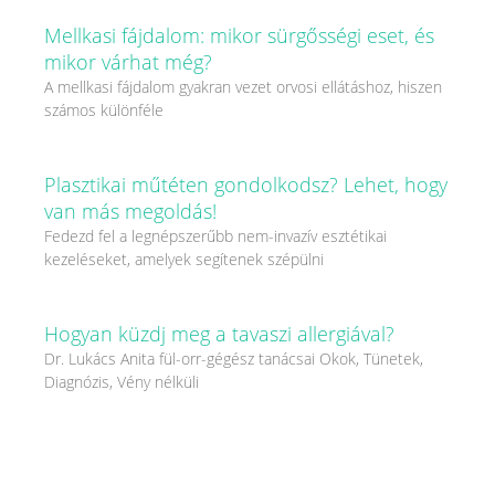
Mellkasi fájdalom: mikor sürgősségi eset, és
mikor várhat még?
A mellkasi fájdalom gyakran vezet orvosi ellátáshoz, hiszen
számos különféle
Plasztikai műtéten gondolkodsz? Lehet, hogy
van más megoldás!
Fedezd fel a legnépszerűbb nem-invazív esztétikai
kezeléseket, amelyek segítenek szépülni
Hogyan küzdj meg a tavaszi allergiával?
Dr. Lukács Anita fül-orr-gégész tanácsai Okok, Tünetek,
Diagnózis, Vény nélküli