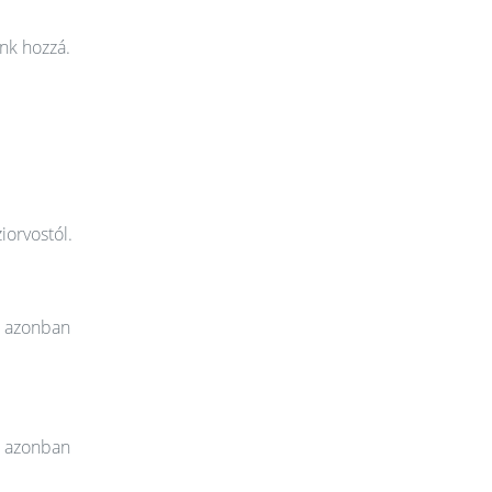
nk hozzá.
iorvostól.
t azonban
t azonban