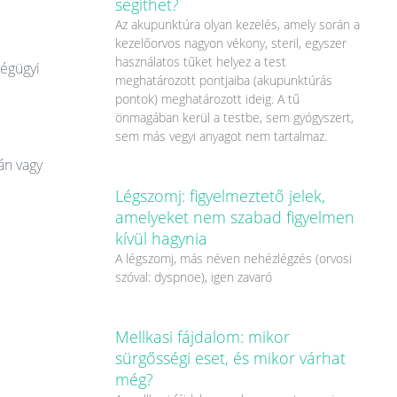
segíthet?
Az akupunktúra olyan kezelés, amely során a
kezelőorvos nagyon vékony, steril, egyszer
használatos tűket helyez a test
ségügyi
meghatározott pontjaiba (akupunktúrás
pontok) meghatározott ideig. A tű
önmagában kerül a testbe, sem gyógyszert,
sem más vegyi anyagot nem tartalmaz.
án vagy
Légszomj: figyelmeztető jelek,
amelyeket nem szabad figyelmen
kívül hagynia
A légszomj, más néven nehézlégzés (orvosi
szóval: dyspnoe), igen zavaró
Mellkasi fájdalom: mikor
sürgősségi eset, és mikor várhat
még?