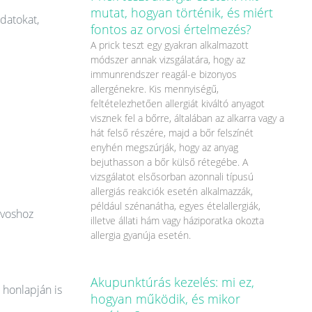
mutat, hogyan történik, és miért
datokat,
fontos az orvosi értelmezés?
A prick teszt egy gyakran alkalmazott
módszer annak vizsgálatára, hogy az
immunrendszer reagál-e bizonyos
allergénekre. Kis mennyiségű,
feltételezhetően allergiát kiváltó anyagot
visznek fel a bőrre, általában az alkarra vagy a
hát felső részére, majd a bőr felszínét
enyhén megszúrják, hogy az anyag
bejuthasson a bőr külső rétegébe. A
vizsgálatot elsősorban azonnali típusú
allergiás reakciók esetén alkalmazzák,
például szénanátha, egyes ételallergiák,
rvoshoz
illetve állati hám vagy háziporatka okozta
allergia gyanúja esetén.
Akupunktúrás kezelés: mi ez,
 honlapján is
hogyan működik, és mikor