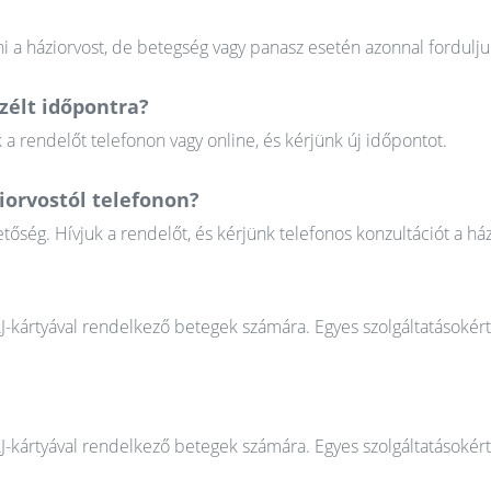
 a háziorvost, de betegség vagy panasz esetén azonnal fordulju
élt időpontra?
 rendelőt telefonon vagy online, és kérjünk új időpontot.
iorvostól telefonon?
őség. Hívjuk a rendelőt, és kérjünk telefonos konzultációt a ház
AJ-kártyával rendelkező betegek számára. Egyes szolgáltatásokér
AJ-kártyával rendelkező betegek számára. Egyes szolgáltatásokér