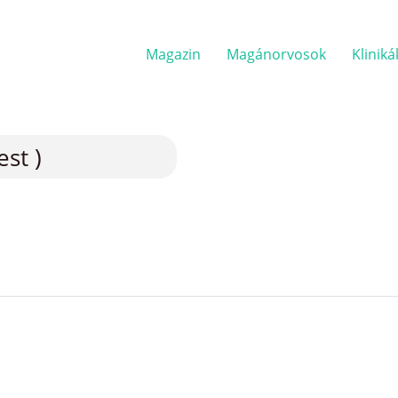
Magazin
Magánorvosok
Kliniká
st )