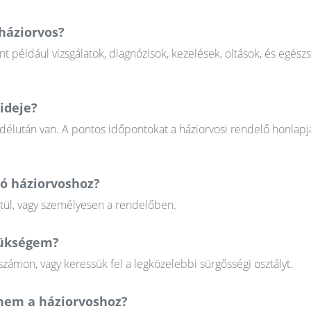
 háziorvos?
nt például vizsgálatok, diagnózisok, kezelések, oltások, és egész
ideje?
 délután van. A pontos időpontokat a háziorvosi rendelő honlapj
tó háziorvoshoz?
ztül, vagy személyesen a rendelőben.
szükségem?
zámon, vagy keressük fel a legközelebbi sürgősségi osztályt.
em a háziorvoshoz?