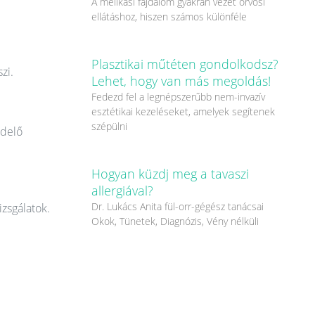
A mellkasi fájdalom gyakran vezet orvosi
ellátáshoz, hiszen számos különféle
Plasztikai műtéten gondolkodsz?
zi.
Lehet, hogy van más megoldás!
Fedezd fel a legnépszerűbb nem-invazív
esztétikai kezeléseket, amelyek segítenek
szépülni
ndelő
Hogyan küzdj meg a tavaszi
allergiával?
Dr. Lukács Anita fül-orr-gégész tanácsai
izsgálatok.
Okok, Tünetek, Diagnózis, Vény nélküli