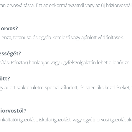
n orvosváltásra. Ezt az önkormányzatnál vagy az új háziorvosnál
iorvos?
uenza, tetanusz, és egyéb kötelező vagy ajánlott védőoltások.
ességét?
tási Pénztár) honlapján vagy ügyfélszolgálatán lehet ellenőrizni.
ött?
gy adott szakterületre specializálódott, és speciális kezeléseket, 
iorvostól?
tatói igazolást, iskolai igazolást, vagy egyéb orvosi igazolások