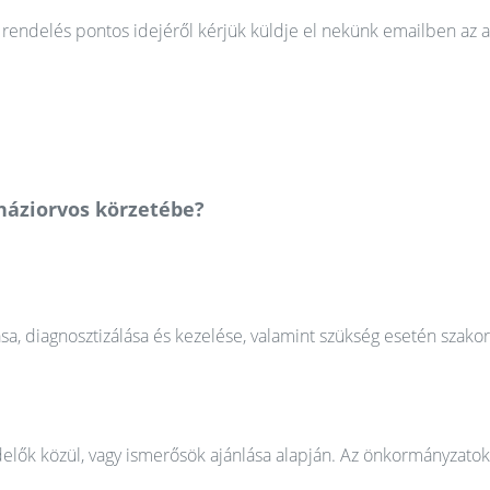
rendelés pontos idejéről kérjük küldje el nekünk emailben az a
 háziorvos körzetébe?
ása, diagnosztizálása és kezelése, valamint szükség esetén szako
elők közül, vagy ismerősök ajánlása alapján. Az önkormányzatok