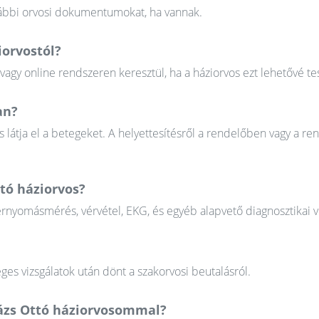
orábbi orvosi dokumentumokat, ha vannak.
iorvostól?
gy online rendszeren keresztül, ha a háziorvos ezt lehetővé tes
an?
 látja el a betegeket. A helyettesítésről a rendelőben vagy a re
ttó háziorvos?
érnyomásmérés, vérvétel, EKG, és egyéb alapvető diagnosztikai v
ges vizsgálatok után dönt a szakorvosi beutalásról.
lázs Ottó háziorvosommal?