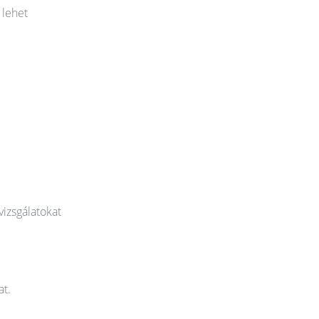
 lehet
vizsgálatokat
at.