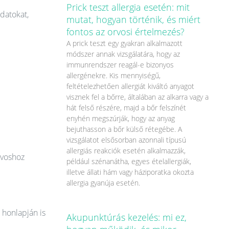
Prick teszt allergia esetén: mit
datokat,
mutat, hogyan történik, és miért
fontos az orvosi értelmezés?
A prick teszt egy gyakran alkalmazott
módszer annak vizsgálatára, hogy az
immunrendszer reagál-e bizonyos
allergénekre. Kis mennyiségű,
feltételezhetően allergiát kiváltó anyagot
visznek fel a bőrre, általában az alkarra vagy a
hát felső részére, majd a bőr felszínét
enyhén megszúrják, hogy az anyag
bejuthasson a bőr külső rétegébe. A
vizsgálatot elsősorban azonnali típusú
allergiás reakciók esetén alkalmazzák,
rvoshoz
például szénanátha, egyes ételallergiák,
illetve állati hám vagy háziporatka okozta
allergia gyanúja esetén.
 honlapján is
Akupunktúrás kezelés: mi ez,