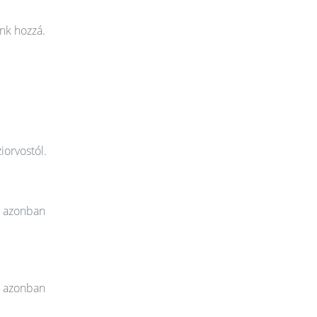
nk hozzá.
iorvostól.
t azonban
t azonban