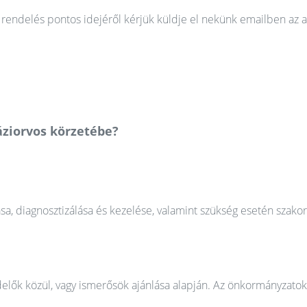
rendelés pontos idejéről kérjük küldje el nekünk emailben az a
áziorvos körzetébe?
ása, diagnosztizálása és kezelése, valamint szükség esetén szako
elők közül, vagy ismerősök ajánlása alapján. Az önkormányzatok