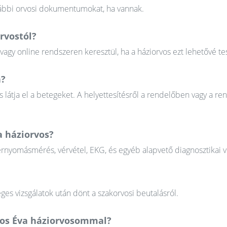
orábbi orvosi dokumentumokat, ha vannak.
rvostól?
gy online rendszeren keresztül, ha a háziorvos ezt lehetővé tes
n?
 látja el a betegeket. A helyettesítésről a rendelőben vagy a re
a háziorvos?
érnyomásmérés, vérvétel, EKG, és egyéb alapvető diagnosztikai v
ges vizsgálatok után dönt a szakorvosi beutalásról.
kos Éva háziorvosommal?