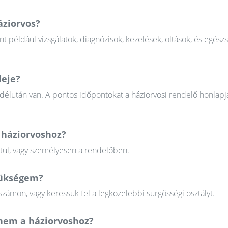
áziorvos?
nt például vizsgálatok, diagnózisok, kezelések, oltások, és egész
deje?
 délután van. A pontos időpontokat a háziorvosi rendelő honlapj
 háziorvoshoz?
ztül, vagy személyesen a rendelőben.
szükségem?
zámon, vagy keressük fel a legközelebbi sürgősségi osztályt.
em a háziorvoshoz?