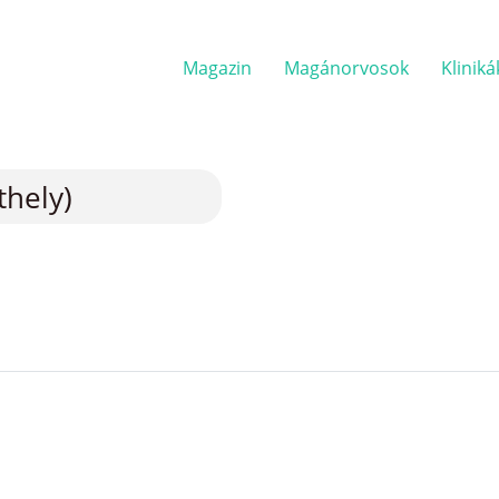
Magazin
Magánorvosok
Kliniká
thely)