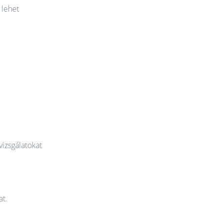
 lehet
vizsgálatokat
at.