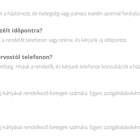
 a háziorvost, de betegség vagy panasz esetén azonnal fordulju
élt időpontra?
 rendelőt telefonon vagy online, és kérjünk új időpontot.
rvostól telefonon?
őség. Hívjuk a rendelőt, és kérjünk telefonos konzultációt a ház
AJ-kártyával rendelkező betegek számára. Egyes szolgáltatásokér
AJ-kártyával rendelkező betegek számára. Egyes szolgáltatásokér