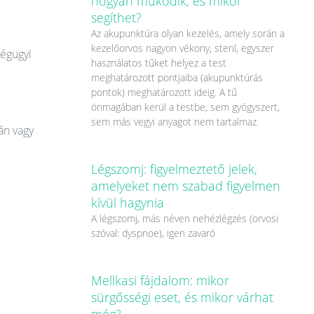
hogyan működik, és mikor
segíthet?
Az akupunktúra olyan kezelés, amely során a
kezelőorvos nagyon vékony, steril, egyszer
ségügyi
használatos tűket helyez a test
meghatározott pontjaiba (akupunktúrás
pontok) meghatározott ideig. A tű
önmagában kerül a testbe, sem gyógyszert,
sem más vegyi anyagot nem tartalmaz.
án vagy
Légszomj: figyelmeztető jelek,
amelyeket nem szabad figyelmen
kívül hagynia
A légszomj, más néven nehézlégzés (orvosi
szóval: dyspnoe), igen zavaró
Mellkasi fájdalom: mikor
sürgősségi eset, és mikor várhat
még?