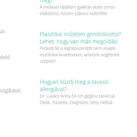
A mellkasi fájdalom gyakran vezet orvosi
ellátáshoz, hiszen számos különféle
zi.
Plasztikai műtéten gondolkodsz?
Lehet, hogy van más megoldás!
Fedezd fel a legnépszerűbb nem-invazív
esztétikai kezeléseket, amelyek segítenek
ndelő
szépülni
Hogyan küzdj meg a tavaszi
allergiával?
izsgálatok.
Dr. Lukács Anita fül-orr-gégész tanácsai
Okok, Tünetek, Diagnózis, Vény nélküli