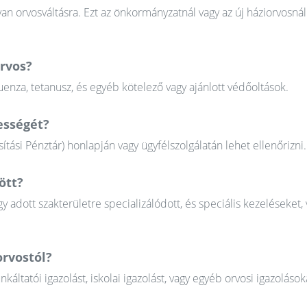
n orvosváltásra. Ezt az önkormányzatnál vagy az új háziorvosnál
orvos?
uenza, tetanusz, és egyéb kötelező vagy ajánlott védőoltások.
ességét?
tási Pénztár) honlapján vagy ügyfélszolgálatán lehet ellenőrizni.
ött?
gy adott szakterületre specializálódott, és speciális kezeléseket, 
orvostól?
tatói igazolást, iskolai igazolást, vagy egyéb orvosi igazolások