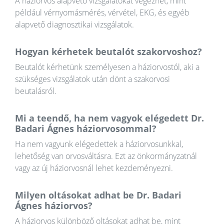
A háziorvos alapvető vizsgálatokat végezhet, mint
például vérnyomásmérés, vérvétel, EKG, és egyéb
alapvető diagnosztikai vizsgálatok.
Hogyan kérhetek beutalót szakorvoshoz?
Beutalót kérhetünk személyesen a háziorvostól, aki a
szükséges vizsgálatok után dönt a szakorvosi
beutalásról.
Mi a teendő, ha nem vagyok elégedett Dr.
Badari Ágnes háziorvosommal?
Ha nem vagyunk elégedettek a háziorvosunkkal,
lehetőség van orvosváltásra. Ezt az önkormányzatnál
vagy az új háziorvosnál lehet kezdeményezni.
Milyen oltásokat adhat be Dr. Badari
Ágnes háziorvos?
A háziorvos különböző oltásokat adhat be, mint