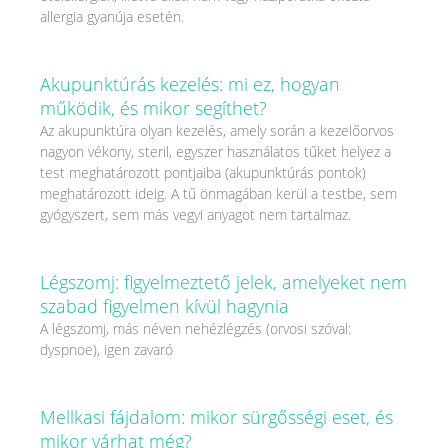
allergia gyanúja esetén.
Akupunktúrás kezelés: mi ez, hogyan
működik, és mikor segíthet?
Az akupunktúra olyan kezelés, amely során a kezelőorvos
nagyon vékony, steril, egyszer használatos tűket helyez a
test meghatározott pontjaiba (akupunktúrás pontok)
meghatározott ideig. A tű önmagában kerül a testbe, sem
gyógyszert, sem más vegyi anyagot nem tartalmaz.
Légszomj: figyelmeztető jelek, amelyeket nem
szabad figyelmen kívül hagynia
A légszomj, más néven nehézlégzés (orvosi szóval:
dyspnoe), igen zavaró
Mellkasi fájdalom: mikor sürgősségi eset, és
mikor várhat még?