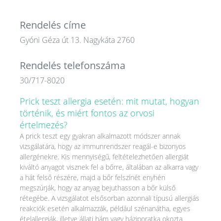
Rendelés címe
Gyóni Géza út 13. Nagykáta 2760
Rendelés telefonszáma
30/717-8020
Prick teszt allergia esetén: mit mutat, hogyan
történik, és miért fontos az orvosi
értelmezés?
A prick teszt egy gyakran alkalmazott módszer annak
vizsgálatára, hogy az immunrendszer reagál-e bizonyos
allergénekre. Kis mennyiségű, feltételezhetően allergiát
kiváltó anyagot visznek fel a bőrre, általában az alkarra vagy
a hát felső részére, majd a bőr felszínét enyhén
megszúrják, hogy az anyag bejuthasson a bőr külső
rétegébe. A vizsgálatot elsősorban azonnali típusú allergiás
reakciók esetén alkalmazzák, például szénanátha, egyes
ételallergiák, illetve állati hám vagy háziporatka okozta