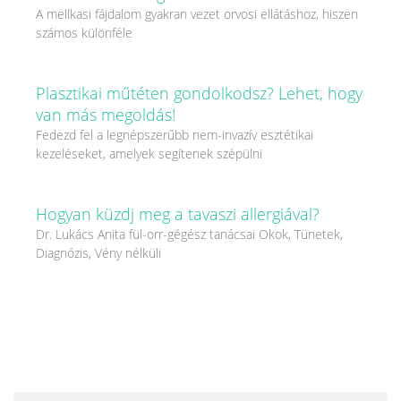
A mellkasi fájdalom gyakran vezet orvosi ellátáshoz, hiszen
számos különféle
Plasztikai műtéten gondolkodsz? Lehet, hogy
van más megoldás!
Fedezd fel a legnépszerűbb nem-invazív esztétikai
kezeléseket, amelyek segítenek szépülni
Hogyan küzdj meg a tavaszi allergiával?
Dr. Lukács Anita fül-orr-gégész tanácsai Okok, Tünetek,
Diagnózis, Vény nélküli