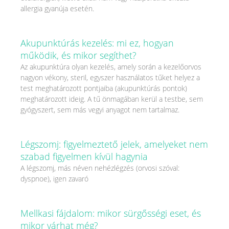
allergia gyanúja esetén.
Akupunktúrás kezelés: mi ez, hogyan
működik, és mikor segíthet?
Az akupunktúra olyan kezelés, amely során a kezelőorvos
nagyon vékony, steril, egyszer használatos tűket helyez a
test meghatározott pontjaiba (akupunktúrás pontok)
meghatározott ideig. A tű önmagában kerül a testbe, sem
gyógyszert, sem más vegyi anyagot nem tartalmaz.
Légszomj: figyelmeztető jelek, amelyeket nem
szabad figyelmen kívül hagynia
A légszomj, más néven nehézlégzés (orvosi szóval:
dyspnoe), igen zavaró
Mellkasi fájdalom: mikor sürgősségi eset, és
mikor várhat még?