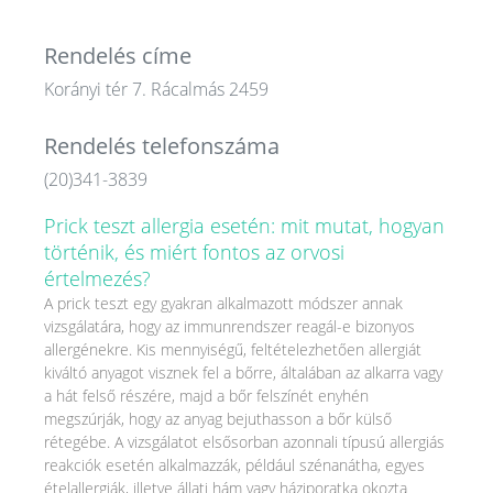
Rendelés címe
Korányi tér 7. Rácalmás 2459
Rendelés telefonszáma
(20)341-3839
Prick teszt allergia esetén: mit mutat, hogyan
történik, és miért fontos az orvosi
értelmezés?
A prick teszt egy gyakran alkalmazott módszer annak
vizsgálatára, hogy az immunrendszer reagál-e bizonyos
allergénekre. Kis mennyiségű, feltételezhetően allergiát
kiváltó anyagot visznek fel a bőrre, általában az alkarra vagy
a hát felső részére, majd a bőr felszínét enyhén
megszúrják, hogy az anyag bejuthasson a bőr külső
rétegébe. A vizsgálatot elsősorban azonnali típusú allergiás
reakciók esetén alkalmazzák, például szénanátha, egyes
ételallergiák, illetve állati hám vagy háziporatka okozta