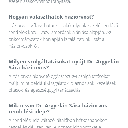
esetén szakorvoshoz irányítása.
Hogyan választhatok háziorvost?
Háziorvost választhatunk a lakóhelyünk közelében lévő
rendelők közül, vagy ismerősök ajánlása alapján. Az
önkormányzatok honlapján is találhatunk listát a
háziorvosokról.
Milyen szolgáltatásokat nyújt Dr. Árgyelán
Sára háziorvos?
A háziorvos alapvető egészségügyi szolgáltatásokat
nyújt, mint például vizsgálatok, diagnózisok, kezelések,
oltások, és egészségügyi tanácsadás.
Mikor van Dr. Árgyelán Sára háziorvos
rendelési ideje?
A rendelési idő változó, általában hétköznapokon
reggel és délután van. A pontos időpontokat a