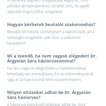
A háziorvos alapvető vizsgálatokat végezhet, mint
például vérnyomásmérés, vérvétel, EKG, és egyéb
alapvető diagnosztikai vizsgálatok.
Hogyan kérhetek beutalót szakorvoshoz?
Beutalót kérhetünk személyesen a háziorvostól, aki a
szükséges vizsgálatok után dönt a szakorvosi
beutalásról.
Mi a teendő, ha nem vagyok elégedett Dr.
Árgyelán Sára háziorvosommal?
Ha nem vagyunk elégedettek a háziorvosunkkal,
lehetőség van orvosváltásra. Ezt az önkormányzatnál
vagy az új háziorvosnál lehet kezdeményezni.
Milyen oltásokat adhat be Dr. Árgyelán
Sára háziorvos?
A háziorvos különböző oltásokat adhat be, mint