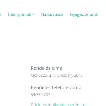
k
Laborpontok
Háziorvosok
Gyógyszertárak
Rendelés címe
Móricz Zs. u. 4. Oroszlány 2840
Rendelés telefonszáma
34/360-207
Prick teszt allergia esetén: mit