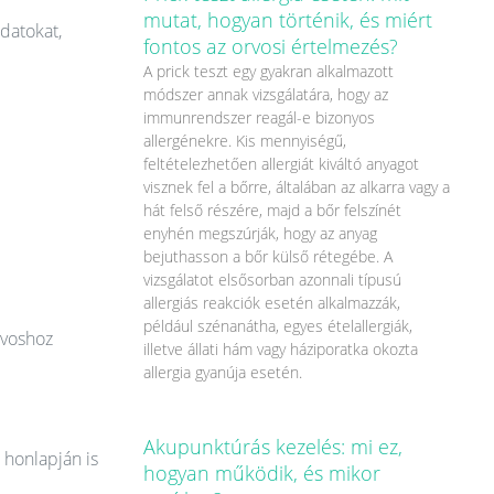
mutat, hogyan történik, és miért
datokat,
fontos az orvosi értelmezés?
A prick teszt egy gyakran alkalmazott
módszer annak vizsgálatára, hogy az
immunrendszer reagál-e bizonyos
allergénekre. Kis mennyiségű,
feltételezhetően allergiát kiváltó anyagot
visznek fel a bőrre, általában az alkarra vagy a
hát felső részére, majd a bőr felszínét
enyhén megszúrják, hogy az anyag
bejuthasson a bőr külső rétegébe. A
vizsgálatot elsősorban azonnali típusú
allergiás reakciók esetén alkalmazzák,
például szénanátha, egyes ételallergiák,
rvoshoz
illetve állati hám vagy háziporatka okozta
allergia gyanúja esetén.
Akupunktúrás kezelés: mi ez,
 honlapján is
hogyan működik, és mikor