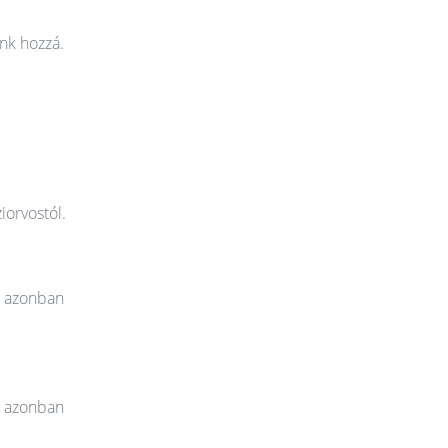
nk hozzá.
iorvostól.
t azonban
t azonban