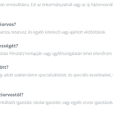
n orvosváltásra. Ezt az önkormányzatnál vagy az új háziorvosnál
ziorvos?
uenza, tetanusz, és egyéb kötelező vagy ajánlott védőoltások.
ességét?
tási Pénztár) honlapján vagy ügyfélszolgálatán lehet ellenőrizni.
ött?
gy adott szakterületre specializálódott, és speciális kezeléseket, 
ziorvostól?
tatói igazolást, iskolai igazolást, vagy egyéb orvosi igazolások