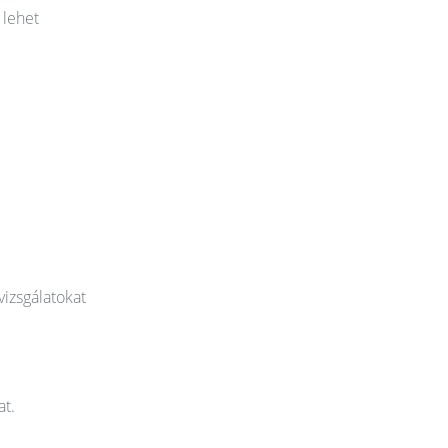
 lehet
vizsgálatokat
at.