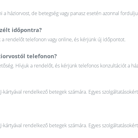
 a háziorvost, de betegség vagy panasz esetén azonnal fordulju
élt időpontra?
 rendelőt telefonon vagy online, és kérjünk új időpontot.
iorvostól telefonon?
őség. Hívjuk a rendelőt, és kérjünk telefonos konzultációt a ház
AJ-kártyával rendelkező betegek számára. Egyes szolgáltatásokér
AJ-kártyával rendelkező betegek számára. Egyes szolgáltatásokér