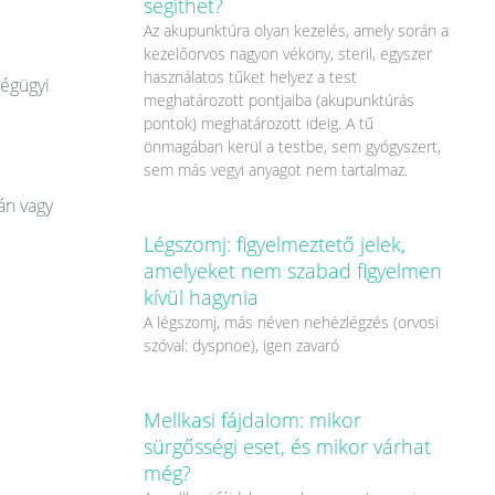
segíthet?
Az akupunktúra olyan kezelés, amely során a
kezelőorvos nagyon vékony, steril, egyszer
használatos tűket helyez a test
ségügyi
meghatározott pontjaiba (akupunktúrás
pontok) meghatározott ideig. A tű
önmagában kerül a testbe, sem gyógyszert,
sem más vegyi anyagot nem tartalmaz.
án vagy
Légszomj: figyelmeztető jelek,
amelyeket nem szabad figyelmen
kívül hagynia
A légszomj, más néven nehézlégzés (orvosi
szóval: dyspnoe), igen zavaró
Mellkasi fájdalom: mikor
sürgősségi eset, és mikor várhat
még?