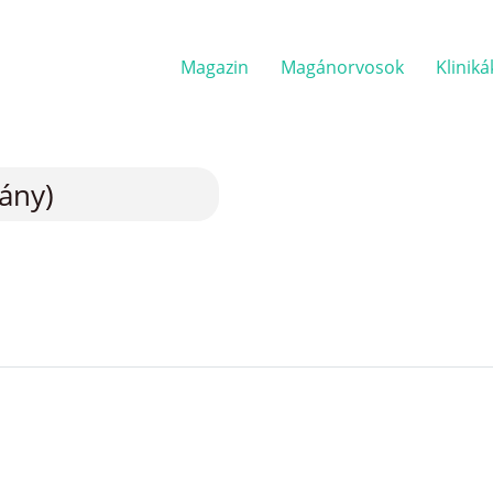
Magazin
Magánorvosok
Kliniká
lány)