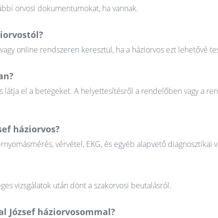
orábbi orvosi dokumentumokat, ha vannak.
iorvostól?
gy online rendszeren keresztül, ha a háziorvos ezt lehetővé tes
van?
 látja el a betegeket. A helyettesítésről a rendelőben vagy a re
sef háziorvos?
érnyomásmérés, vérvétel, EKG, és egyéb alapvető diagnosztikai v
ges vizsgálatok után dönt a szakorvosi beutalásról.
al József háziorvosommal?