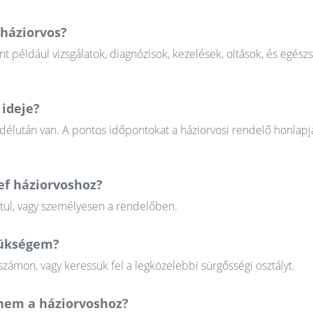
 háziorvos?
nt például vizsgálatok, diagnózisok, kezelések, oltások, és egész
 ideje?
 délután van. A pontos időpontokat a háziorvosi rendelő honlapj
sef háziorvoshoz?
ztül, vagy személyesen a rendelőben.
szükségem?
zámon, vagy keressük fel a legközelebbi sürgősségi osztályt.
em a háziorvoshoz?