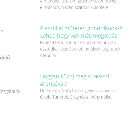
A mellkasi fájdalom gyakran vezet orvosi
ellátáshoz, hiszen számos különféle
Plasztikai műtéten gondolkodsz?
zi.
Lehet, hogy van más megoldás!
Fedezd fel a legnépszerűbb nem-invazív
esztétikai kezeléseket, amelyek segítenek
szépülni
ndelő
Hogyan küzdj meg a tavaszi
allergiával?
Dr. Lukács Anita fül-orr-gégész tanácsai
izsgálatok.
Okok, Tünetek, Diagnózis, Vény nélküli