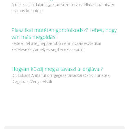
A mellkasi fájdalom gyakran vezet orvosi ellátáshoz, hiszen
számos különféle
Plasztikai műtéten gondolkodsz? Lehet, hogy
van más megoldás!
Fedezd fel a legnépszerűbb nem-invazív esztétikai
kezeléseket, amelyek segítenek szépülni
Hogyan küzdj meg a tavaszi allergiával?
Dr. Lukács Anita fül-orr-gégész tanácsai Okok, Tünetek,
Diagnózis, Vény nélküli