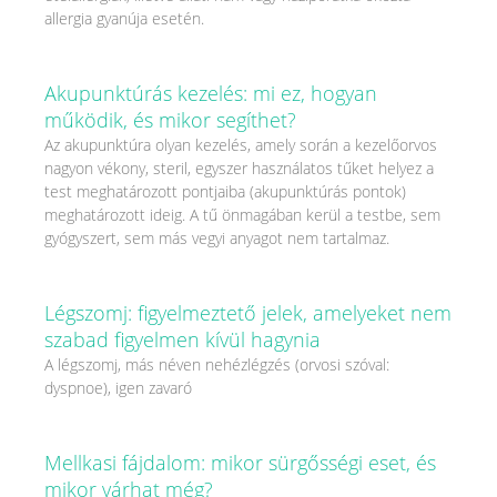
allergia gyanúja esetén.
Akupunktúrás kezelés: mi ez, hogyan
működik, és mikor segíthet?
Az akupunktúra olyan kezelés, amely során a kezelőorvos
nagyon vékony, steril, egyszer használatos tűket helyez a
test meghatározott pontjaiba (akupunktúrás pontok)
meghatározott ideig. A tű önmagában kerül a testbe, sem
gyógyszert, sem más vegyi anyagot nem tartalmaz.
Légszomj: figyelmeztető jelek, amelyeket nem
szabad figyelmen kívül hagynia
A légszomj, más néven nehézlégzés (orvosi szóval:
dyspnoe), igen zavaró
Mellkasi fájdalom: mikor sürgősségi eset, és
mikor várhat még?