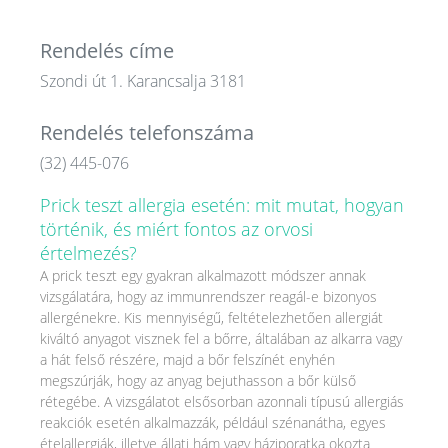
Rendelés címe
Szondi út 1. Karancsalja 3181
Rendelés telefonszáma
(32) 445-076
Prick teszt allergia esetén: mit mutat, hogyan
történik, és miért fontos az orvosi
értelmezés?
A prick teszt egy gyakran alkalmazott módszer annak
vizsgálatára, hogy az immunrendszer reagál-e bizonyos
allergénekre. Kis mennyiségű, feltételezhetően allergiát
kiváltó anyagot visznek fel a bőrre, általában az alkarra vagy
a hát felső részére, majd a bőr felszínét enyhén
megszúrják, hogy az anyag bejuthasson a bőr külső
rétegébe. A vizsgálatot elsősorban azonnali típusú allergiás
reakciók esetén alkalmazzák, például szénanátha, egyes
ételallergiák, illetve állati hám vagy háziporatka okozta