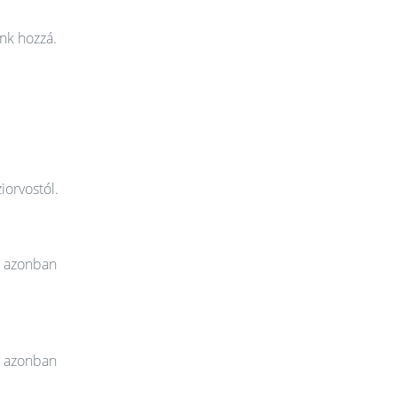
nk hozzá.
iorvostól.
t azonban
t azonban