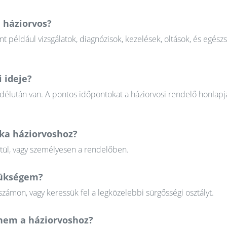
 háziorvos?
nt például vizsgálatok, diagnózisok, kezelések, oltások, és egész
 ideje?
 délután van. A pontos időpontokat a háziorvosi rendelő honlapj
ika háziorvoshoz?
ztül, vagy személyesen a rendelőben.
szükségem?
zámon, vagy keressük fel a legközelebbi sürgősségi osztályt.
em a háziorvoshoz?