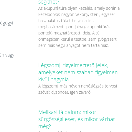
segíthet?
Az akupunktúra olyan kezelés, amely során a
kezelőorvos nagyon vékony, steril, egyszer
használatos tűket helyez a test
ségügyi
meghatározott pontjaiba (akupunktúrás
pontok) meghatározott ideig. A tű
önmagában kerül a testbe, sem gyógyszert,
sem más vegyi anyagot nem tartalmaz.
án vagy
Légszomj: figyelmeztető jelek,
amelyeket nem szabad figyelmen
kívül hagynia
A légszomj, más néven nehézlégzés (orvosi
szóval: dyspnoe), igen zavaró
Mellkasi fájdalom: mikor
sürgősségi eset, és mikor várhat
még?