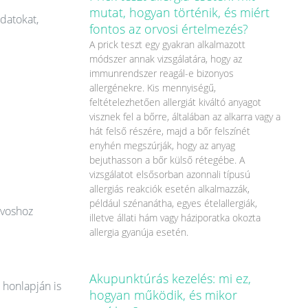
mutat, hogyan történik, és miért
datokat,
fontos az orvosi értelmezés?
A prick teszt egy gyakran alkalmazott
módszer annak vizsgálatára, hogy az
immunrendszer reagál-e bizonyos
allergénekre. Kis mennyiségű,
feltételezhetően allergiát kiváltó anyagot
visznek fel a bőrre, általában az alkarra vagy a
hát felső részére, majd a bőr felszínét
enyhén megszúrják, hogy az anyag
bejuthasson a bőr külső rétegébe. A
vizsgálatot elsősorban azonnali típusú
allergiás reakciók esetén alkalmazzák,
például szénanátha, egyes ételallergiák,
rvoshoz
illetve állati hám vagy háziporatka okozta
allergia gyanúja esetén.
Akupunktúrás kezelés: mi ez,
 honlapján is
hogyan működik, és mikor