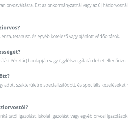
n orvosváltásra. Ezt az önkormányzatnál vagy az új háziorvosnál
ziorvos?
uenza, tetanusz, és egyéb kötelező vagy ajánlott védőoltások.
ességét?
tási Pénztár) honlapján vagy ügyfélszolgálatán lehet ellenőrizni.
ött?
gy adott szakterületre specializálódott, és speciális kezeléseket, 
ziorvostól?
tatói igazolást, iskolai igazolást, vagy egyéb orvosi igazolások