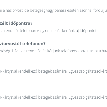
 a háziorvost, de betegség vagy panasz esetén azonnal fordulju
élt időpontra?
 rendelőt telefonon vagy online, és kérjünk új időpontot.
ziorvostól telefonon?
őség. Hívjuk a rendelőt, és kérjünk telefonos konzultációt a ház
AJ-kártyával rendelkező betegek számára. Egyes szolgáltatásokér
AJ-kártyával rendelkező betegek számára. Egyes szolgáltatásokér