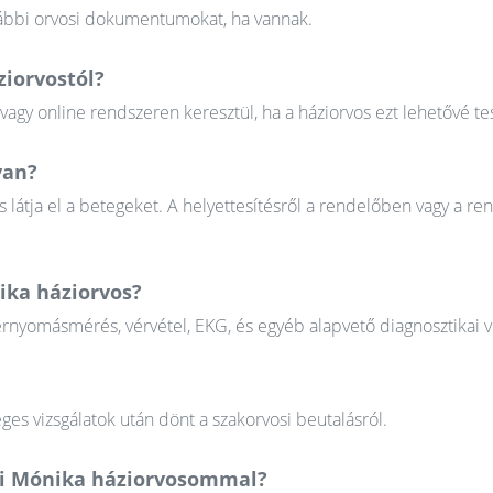
orábbi orvosi dokumentumokat, ha vannak.
iorvostól?
gy online rendszeren keresztül, ha a háziorvos ezt lehetővé tes
van?
 látja el a betegeket. A helyettesítésről a rendelőben vagy a re
ika háziorvos?
érnyomásmérés, vérvétel, EKG, és egyéb alapvető diagnosztikai v
ges vizsgálatok után dönt a szakorvosi beutalásról.
gi Mónika háziorvosommal?