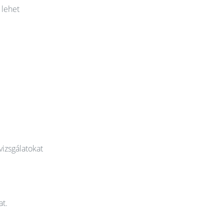
 lehet
vizsgálatokat
at.