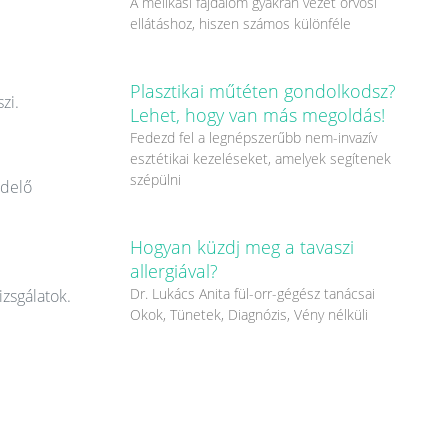
A mellkasi fájdalom gyakran vezet orvosi
ellátáshoz, hiszen számos különféle
Plasztikai műtéten gondolkodsz?
zi.
Lehet, hogy van más megoldás!
Fedezd fel a legnépszerűbb nem-invazív
esztétikai kezeléseket, amelyek segítenek
szépülni
ndelő
Hogyan küzdj meg a tavaszi
allergiával?
Dr. Lukács Anita fül-orr-gégész tanácsai
izsgálatok.
Okok, Tünetek, Diagnózis, Vény nélküli