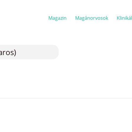
Magazin
Magánorvosok
Kliniká
aros)