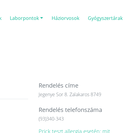
k
Laborpontok
Háziorvosok
Gyógyszertárak
Rendelés címe
Jegenye Sor 8. Zalakaros 8749
Rendelés telefonszáma
(93)340-343
Prick teszt allergia esetén: mit