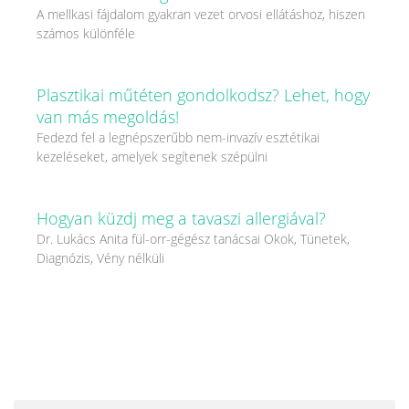
A mellkasi fájdalom gyakran vezet orvosi ellátáshoz, hiszen
számos különféle
Plasztikai műtéten gondolkodsz? Lehet, hogy
van más megoldás!
Fedezd fel a legnépszerűbb nem-invazív esztétikai
kezeléseket, amelyek segítenek szépülni
Hogyan küzdj meg a tavaszi allergiával?
Dr. Lukács Anita fül-orr-gégész tanácsai Okok, Tünetek,
Diagnózis, Vény nélküli