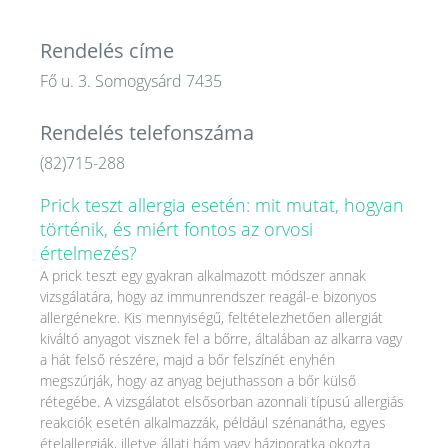
Rendelés címe
Fő u. 3. Somogysárd 7435
Rendelés telefonszáma
(82)715-288
Prick teszt allergia esetén: mit mutat, hogyan
történik, és miért fontos az orvosi
értelmezés?
A prick teszt egy gyakran alkalmazott módszer annak
vizsgálatára, hogy az immunrendszer reagál-e bizonyos
allergénekre. Kis mennyiségű, feltételezhetően allergiát
kiváltó anyagot visznek fel a bőrre, általában az alkarra vagy
a hát felső részére, majd a bőr felszínét enyhén
megszúrják, hogy az anyag bejuthasson a bőr külső
rétegébe. A vizsgálatot elsősorban azonnali típusú allergiás
reakciók esetén alkalmazzák, például szénanátha, egyes
ételallergiák, illetve állati hám vagy háziporatka okozta