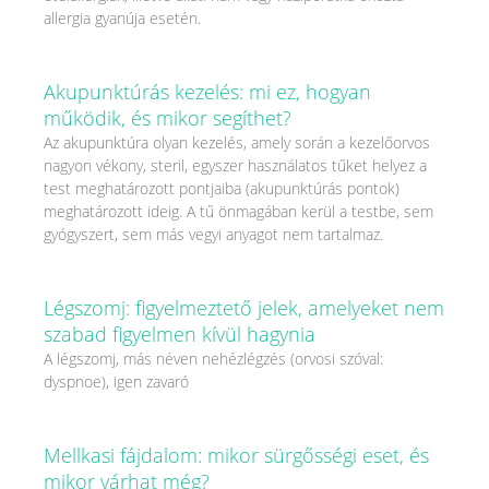
allergia gyanúja esetén.
Akupunktúrás kezelés: mi ez, hogyan
működik, és mikor segíthet?
Az akupunktúra olyan kezelés, amely során a kezelőorvos
nagyon vékony, steril, egyszer használatos tűket helyez a
test meghatározott pontjaiba (akupunktúrás pontok)
meghatározott ideig. A tű önmagában kerül a testbe, sem
gyógyszert, sem más vegyi anyagot nem tartalmaz.
Légszomj: figyelmeztető jelek, amelyeket nem
szabad figyelmen kívül hagynia
A légszomj, más néven nehézlégzés (orvosi szóval:
dyspnoe), igen zavaró
Mellkasi fájdalom: mikor sürgősségi eset, és
mikor várhat még?