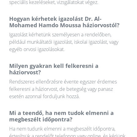
speciális kezeléseket, vizsgálatokat végez.
Hogyan kérhetek igazolást Dr. Al-
Mohamed Hamdo Moussa háziorvostól?
Igazolást kérhetünk személyesen a rendelőben,
például munkáltatói igazolást, iskolai igazolást, vagy
egyéb orvosi igazolásokat.
Milyen gyakran kell felkeresni a
háziorvost?
Rendszeres ellenőrzésre évente egyszer érdemes
felkeresni a háziorvost, de betegség vagy panasz
esetén azonnal forduljunk hozzá.
Mi a teendő, ha nem tudok elmenni a
megbeszélt időpontra?
Ha nem tudunk elmenni a megbeszélt időpontra,
értesítsük a rendelőt telefonon vagy online, és kérjünk