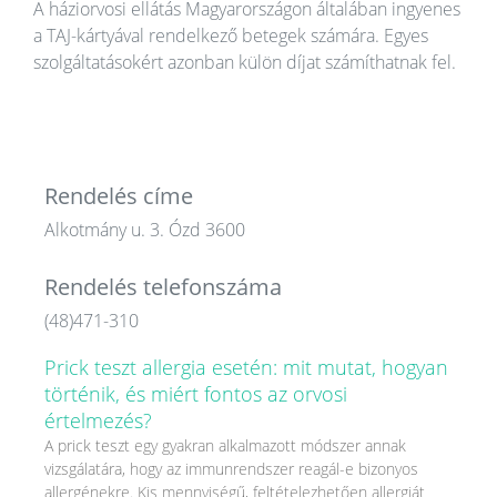
A háziorvosi ellátás Magyarországon általában ingyenes
a TAJ-kártyával rendelkező betegek számára. Egyes
szolgáltatásokért azonban külön díjat számíthatnak fel.
Rendelés címe
Alkotmány u. 3. Ózd 3600
Rendelés telefonszáma
(48)471-310
Prick teszt allergia esetén: mit mutat, hogyan
történik, és miért fontos az orvosi
értelmezés?
A prick teszt egy gyakran alkalmazott módszer annak
vizsgálatára, hogy az immunrendszer reagál-e bizonyos
allergénekre. Kis mennyiségű, feltételezhetően allergiát