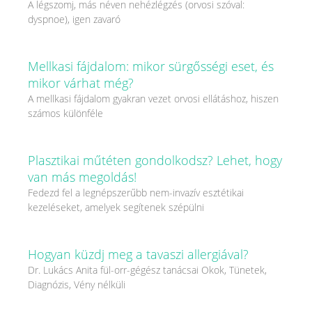
A légszomj, más néven nehézlégzés (orvosi szóval:
dyspnoe), igen zavaró
Mellkasi fájdalom: mikor sürgősségi eset, és
mikor várhat még?
A mellkasi fájdalom gyakran vezet orvosi ellátáshoz, hiszen
számos különféle
Plasztikai műtéten gondolkodsz? Lehet, hogy
van más megoldás!
Fedezd fel a legnépszerűbb nem-invazív esztétikai
kezeléseket, amelyek segítenek szépülni
Hogyan küzdj meg a tavaszi allergiával?
Dr. Lukács Anita fül-orr-gégész tanácsai Okok, Tünetek,
Diagnózis, Vény nélküli