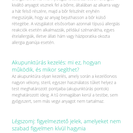
kiváltó anyagot visznek fel a bőrre, általában az alkarra vagy
a hát felső részére, majd a bőr felszínét enyhén
megszúrják, hogy az anyag bejuthasson a bőr külső
rétegébe. A vizsgálatot elsősorban azonnali típusú allergiás
reakciók esetén alkalmazzák, például szénanátha, egyes
ételallergiák, illetve állati hám vagy háziporatka okozta
allergia gyanúja esetén.
Akupunktúrás kezelés: mi ez, hogyan
működik, és mikor segíthet?
Az akupunktúra olyan kezelés, amely során a kezelőorvos
nagyon vékony, steril, egyszer használatos tűket helyez a
test meghatározott pontjaiba (akupunktúrás pontok)
meghatározott ideig. A tű önmagában kerül a testbe, sem
gyógyszert, sem más vegyi anyagot nem tartalmaz.
Légszomj: figyelmeztető jelek, amelyeket nem
szabad figyelmen kívül hagynia