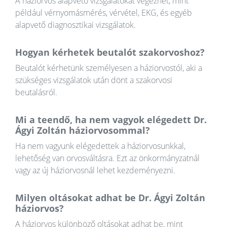
A háziorvos alapvető vizsgálatokat végezhet, mint
például vérnyomásmérés, vérvétel, EKG, és egyéb
alapvető diagnosztikai vizsgálatok.
Hogyan kérhetek beutalót szakorvoshoz?
Beutalót kérhetünk személyesen a háziorvostól, aki a
szükséges vizsgálatok után dönt a szakorvosi
beutalásról.
Mi a teendő, ha nem vagyok elégedett Dr.
Ágyi Zoltán háziorvosommal?
Ha nem vagyunk elégedettek a háziorvosunkkal,
lehetőség van orvosváltásra. Ezt az önkormányzatnál
vagy az új háziorvosnál lehet kezdeményezni.
Milyen oltásokat adhat be Dr. Ágyi Zoltán
háziorvos?
A háziorvos különböző oltásokat adhat be, mint