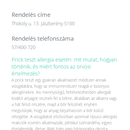
Rendelés címe
Thököly u. 13. Jászberény 5100
Rendelés telefonszáma
57/400-720
Prick teszt allergia esetén: mit mutat, hogyan
történik, és miért fontos az orvosi
értelmezés?
A prick teszt egy gyakran alkalmazott módszer annak
vizsgálatára, hogy az immunrendszer reagál-e bizonyos
allergénekre. Kis mennyiségű, feltételezhetően allergiát
kiváltó anyagot visznek fel a bőrre, általában az alkarra vagy
a hát felső részére, majd a bőr felszínét enyhén
megszúrják, hogy az anyag bejuthasson a bőr külső
rétegébe. A vizsgálatot elsősorban azonnali típusú allergiás
reakciók esetén alkalmazzák, például szénanátha, egyes
ételallergiák, illetve állati hám vagy háziporatka okozta