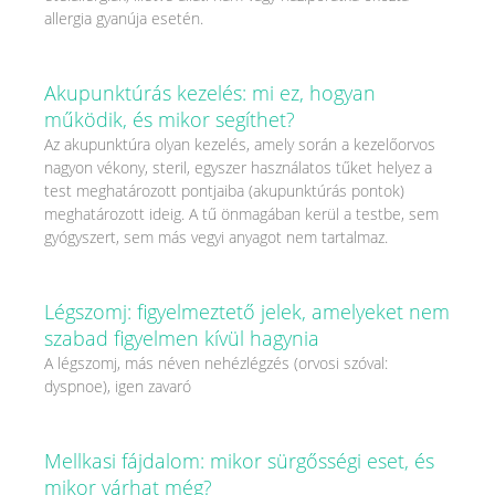
allergia gyanúja esetén.
Akupunktúrás kezelés: mi ez, hogyan
működik, és mikor segíthet?
Az akupunktúra olyan kezelés, amely során a kezelőorvos
nagyon vékony, steril, egyszer használatos tűket helyez a
test meghatározott pontjaiba (akupunktúrás pontok)
meghatározott ideig. A tű önmagában kerül a testbe, sem
gyógyszert, sem más vegyi anyagot nem tartalmaz.
Légszomj: figyelmeztető jelek, amelyeket nem
szabad figyelmen kívül hagynia
A légszomj, más néven nehézlégzés (orvosi szóval:
dyspnoe), igen zavaró
Mellkasi fájdalom: mikor sürgősségi eset, és
mikor várhat még?