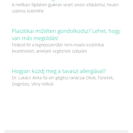
A mellkasi fájdalom gyakran vezet orvosi ellátáshoz, hiszen
számos különféle
Plasztikai műtéten gondolkodsz? Lehet, hogy
van más megoldás!
Fedezd fel a legnépszerűbb nem-invazív esztétikai
kezeléseket, amelyek segítenek szépülni
Hogyan küzdj meg a tavaszi allergiával?
Dr. Lukács Anita fül-orr-gégész tanácsai Okok, Tünetek,
Diagnózis, Vény nélküli