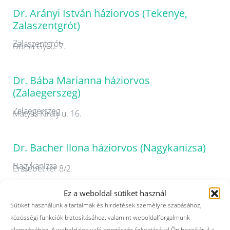
Dr. Arányi István háziorvos (Tekenye,
Zalaszentgrót)
Zalaszentgrót
Dózsa Gy. u. 7.
Dr. Bába Marianna háziorvos
(Zalaegerszeg)
Zalaegerszeg
Mátyás Király u. 16.
Dr. Bacher Ilona háziorvos (Nagykanizsa)
Nagykanizsa
Erzsébet tér 8/2.
Ez a weboldal sütiket használ
Dr. Bakos Mónika háziorvos (Letenye,
Sütiket használunk a tartalmak és hirdetések személyre szabásához,
Kistolmács, Zajk)
közösségi funkciók biztosításához, valamint weboldalforgalmunk
elemzéséhez. A weboldalon való böngészés folytatásával Ön hozzájárul a