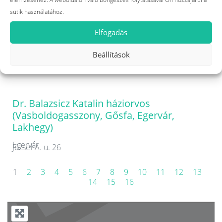
Letenye
Kárpáti u.. 3.
sütik használatához.
Elfogadás
Dr. Balatoni Piroska háziorvos
(Zalaegerszeg)
Beállítások
Zalaegerszeg
Kinizsi P. u. 105.
Dr. Balazsicz Katalin háziorvos
(Vasboldogasszony, Gősfa, Egervár,
Lakhegy)
Egervár
József A. u. 26
1
2
3
4
5
6
7
8
9
10
11
12
13
14
15
16