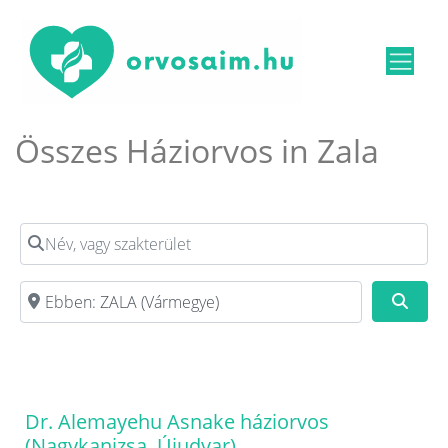
Összes Háziorvos in Zala
Név, vagy szakterület
Irányítószám, vagy város
Kere
Dr. Alemayehu Asnake háziorvos
(Nagykanizsa, Újudvar)