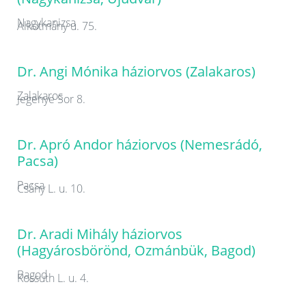
Nagykanizsa
Alkotmány u. 75.
Dr. Angi Mónika háziorvos (Zalakaros)
Zalakaros
Jegenye Sor 8.
Dr. Apró Andor háziorvos (Nemesrádó,
Pacsa)
Pacsa
Csány L. u. 10.
Dr. Aradi Mihály háziorvos
(Hagyárosbörönd, Ozmánbük, Bagod)
Bagod
Kossuth L. u. 4.