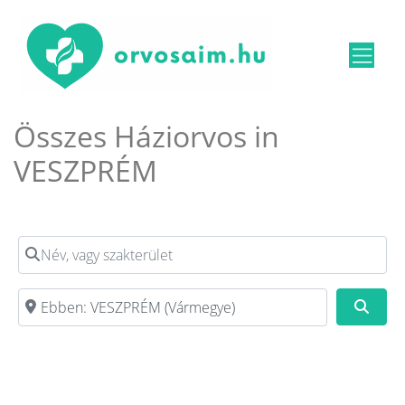
Összes Háziorvos in
VESZPRÉM
Név, vagy szakterület
Irányítószám, vagy város
Kere