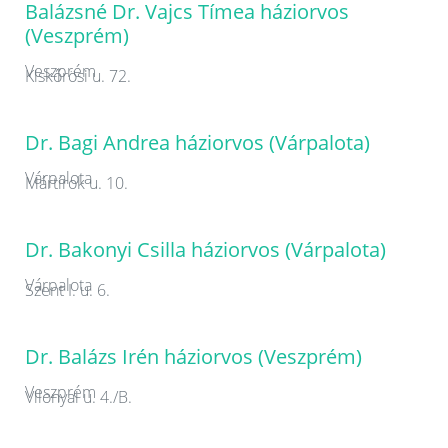
Balázsné Dr. Vajcs Tímea háziorvos
(Veszprém)
Veszprém
Kiskőrösi u. 72.
Dr. Bagi Andrea háziorvos (Várpalota)
Várpalota
Mártírok u. 10.
Dr. Bakonyi Csilla háziorvos (Várpalota)
Várpalota
Szent I. u. 6.
Dr. Balázs Irén háziorvos (Veszprém)
Veszprém
Vilonyai u. 4./B.