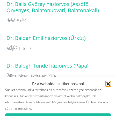
Dr. Balla György háziorvos (Aszófő,
Örvényes, Balatonudvari, Balatonakali)
Balatonakali
Révész u. 1.
Dr. Balogh Emil háziorvos (Úrkút)
Úrkút
Május 1. tér 7.
Dr. Balogh Tünde háziorvos (Pápa)
Pápa
Vajda Péter Lakótelep 27/A.
Ez a weboldal sütiket használ
Sütiket használunk a tartalmak és hirdetések személyre szabásához,
Dr. Beke Etelka Klára háziorvos (Sümeg)
közösségi funkciók biztosításához, valamint weboldalforgalmunk
Sümeg
elemzéséhez. A weboldalon való böngészés folytatásával Ön hozzájárul a
Kompanik Zsófia u.8.
sütik használatához.