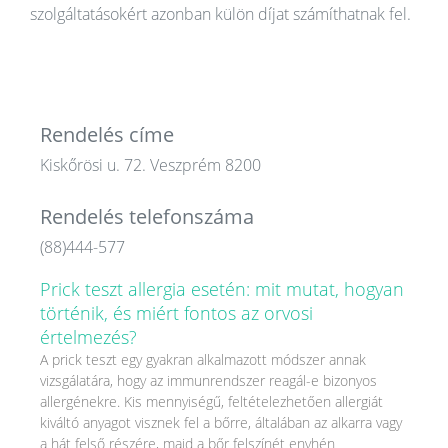
szolgáltatásokért azonban külön díjat számíthatnak fel.
Rendelés címe
Kiskőrösi u. 72. Veszprém 8200
Rendelés telefonszáma
(88)444-577
Prick teszt allergia esetén: mit mutat, hogyan
történik, és miért fontos az orvosi
értelmezés?
A prick teszt egy gyakran alkalmazott módszer annak
vizsgálatára, hogy az immunrendszer reagál-e bizonyos
allergénekre. Kis mennyiségű, feltételezhetően allergiát
kiváltó anyagot visznek fel a bőrre, általában az alkarra vagy
a hát felső részére, majd a bőr felszínét enyhén