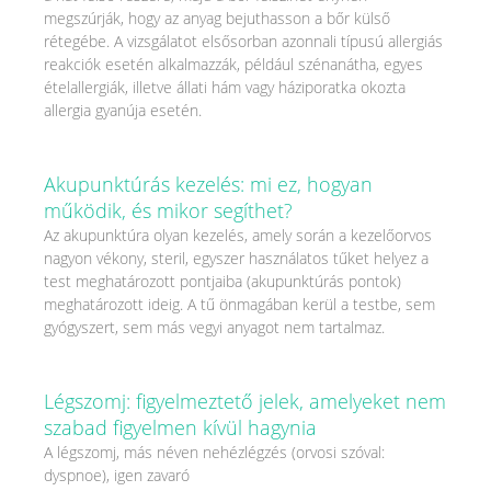
megszúrják, hogy az anyag bejuthasson a bőr külső
rétegébe. A vizsgálatot elsősorban azonnali típusú allergiás
reakciók esetén alkalmazzák, például szénanátha, egyes
ételallergiák, illetve állati hám vagy háziporatka okozta
allergia gyanúja esetén.
Akupunktúrás kezelés: mi ez, hogyan
működik, és mikor segíthet?
Az akupunktúra olyan kezelés, amely során a kezelőorvos
nagyon vékony, steril, egyszer használatos tűket helyez a
test meghatározott pontjaiba (akupunktúrás pontok)
meghatározott ideig. A tű önmagában kerül a testbe, sem
gyógyszert, sem más vegyi anyagot nem tartalmaz.
Légszomj: figyelmeztető jelek, amelyeket nem
szabad figyelmen kívül hagynia
A légszomj, más néven nehézlégzés (orvosi szóval:
dyspnoe), igen zavaró