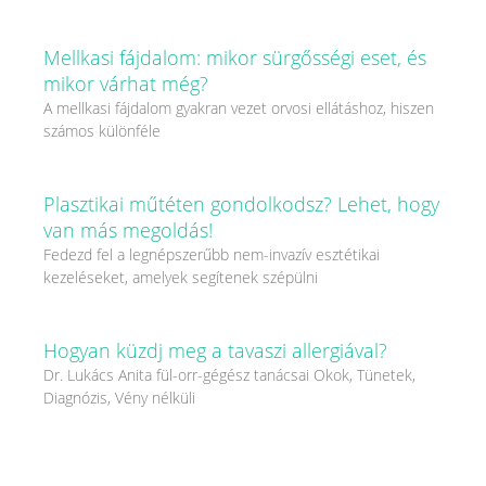
Mellkasi fájdalom: mikor sürgősségi eset, és
mikor várhat még?
A mellkasi fájdalom gyakran vezet orvosi ellátáshoz, hiszen
számos különféle
Plasztikai műtéten gondolkodsz? Lehet, hogy
van más megoldás!
Fedezd fel a legnépszerűbb nem-invazív esztétikai
kezeléseket, amelyek segítenek szépülni
Hogyan küzdj meg a tavaszi allergiával?
Dr. Lukács Anita fül-orr-gégész tanácsai Okok, Tünetek,
Diagnózis, Vény nélküli