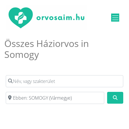
Összes Háziorvos in
Somogy
Név, vagy szakterület
Irányítószám, vagy város
Kere