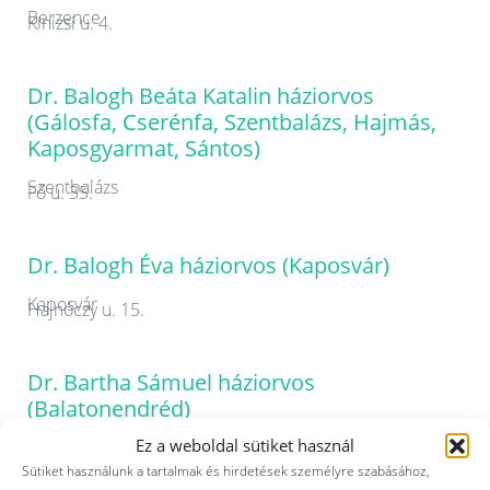
Berzence
Kinizsi u. 4.
Dr. Balogh Beáta Katalin háziorvos
(Gálosfa, Cserénfa, Szentbalázs, Hajmás,
Kaposgyarmat, Sántos)
Szentbalázs
Fő u. 35.
Dr. Balogh Éva háziorvos (Kaposvár)
Kaposvár
Hajnóczy u. 15.
Dr. Bartha Sámuel háziorvos
(Balatonendréd)
Ez a weboldal sütiket használ
Balatonendréd
Szabadság u. 11.
Sütiket használunk a tartalmak és hirdetések személyre szabásához,