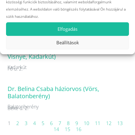
közösségi funkciók biztosításához, valamint weboldalforgalmunk
Dr. Baumann Lilla háziorvos (Ecseny,
elemzéséhez. A weboldalon való böngészés folytatásával Ön hozzájárul a
Polány, Somogygeszti, Mernye)
sütik használatához.
Mernye
Fő u. 13.
Elfogadás
Beállítások
Dr. Behek Sándor háziorvos (Hedrehely,
Visnye, Kadarkút)
Kadarkút
Fő u. 2.
Dr. Belina Csaba háziorvos (Vörs,
Balatonberény)
Balatonberény
Béke u. 2.
1
2
3
4
5
6
7
8
9
10
11
12
13
14
15
16