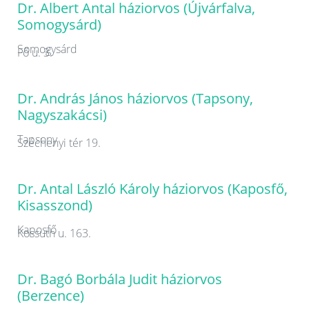
Dr. Albert Antal háziorvos (Újvárfalva,
Somogysárd)
Somogysárd
Fő u. 3.
Dr. András János háziorvos (Tapsony,
Nagyszakácsi)
Tapsony
Széchenyi tér 19.
Dr. Antal László Károly háziorvos (Kaposfő,
Kisasszond)
Kaposfő
Kossuth u. 163.
Dr. Bagó Borbála Judit háziorvos
(Berzence)