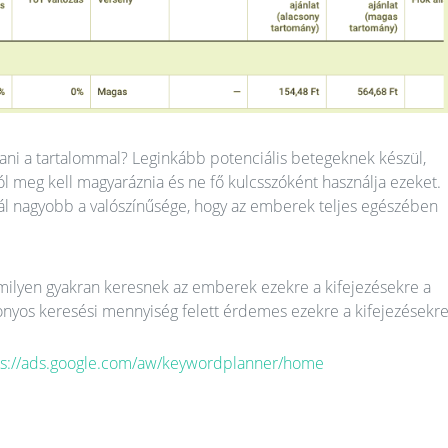
tani a tartalommal? Leginkább potenciális betegeknek készül,
jól meg kell magyaráznia és ne fő kulcsszóként használja ezeket.
ál nagyobb a valószínűsége, hogy az emberek teljes egészében
e milyen gyakran keresnek az emberek ezekre a kifejezésekre a
nyos keresési mennyiség felett érdemes ezekre a kifejezésekr
ps://ads.google.com/aw/keywordplanner/home