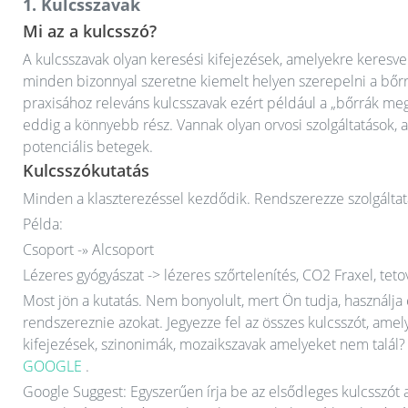
1. Kulcsszavak
Mi az a kulcsszó?
A kulcsszavak olyan keresési kifejezések, amelyekre keresve 
minden bizonnyal szeretne kiemelt helyen szerepelni a bőr
praxisához releváns kulcsszavak ezért például a „bőrrák meg
eddig a könnyebb rész. Vannak olyan orvosi szolgáltatások, 
potenciális betegek.
Kulcsszókutatás
Minden a klaszterezéssel kezdődik. Rendszerezze szolgáltat
Példa:
Csoport -» Alcsoport
Lézeres gyógyászat -> lézeres szőrtelenítés, CO2 Fraxel, tetová
Most jön a kutatás. Nem bonyolult, mert Ön tudja, használja 
rendszereznie azokat. Jegyezze fel az összes kulcsszót, ame
kifejezések, szinonimák, mozaikszavak amelyeket nem talál? Ön
GOOGLE
.
Google Suggest: Egyszerűen írja be az elsődleges kulcsszó