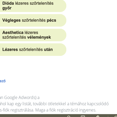
ban Google Adwords) a
ahol kap egy listát, további ötletekkel a témához kapcsolódó
iók regisztrálása. Maga a fiók regisztráció ingyenes.