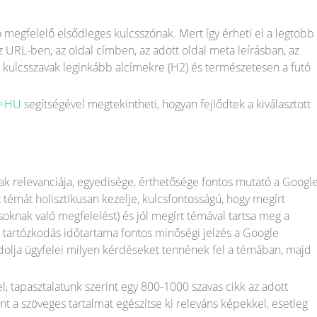
megfelelő elsődleges kulcsszónak. Mert így érheti el a legtöbb
z URL-ben, az oldal címben, az adott oldal meta leírásban, az
 kulcsszavak leginkább alcímekre (H2) és természetesen a futó
eo=HU
segítségével megtekintheti, hogyan fejlődtek a kiválasztott
ak relevanciája, egyedisége, érthetősége fontos mutató a Googl
 témát holisztikusan kezelje, kulcsfontosságú, hogy megírt
ásoknak való megfelelést) és jól megírt témával tartsa meg a
n tartózkodás időtartama fontos minőségi jelzés a Google
ndolja ügyfelei milyen kérdéseket tennének fel a témában, majd
, tapasztalatunk szerint egy 800-1000 szavas cikk az adott
 a szöveges tartalmat egészítse ki releváns képekkel, esetleg