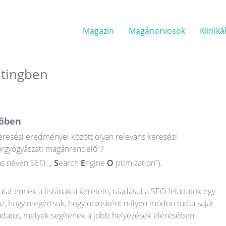
Magazin
Magánorvosok
Kliniká
etingben
sőben
keresési eredményei között olyan releváns keresési
rgyógyászati ​​magánrendelő”?
s néven SEO, „
S
earch
E
ngine
O
ptimization”).
at ennek a listának a keretein, ráadásul a SEO feladatok egy
oz, hogy megértsük, hogy orvosként milyen módon tudja saját
adatot, melyek segítenek a jobb helyezések elérésében.