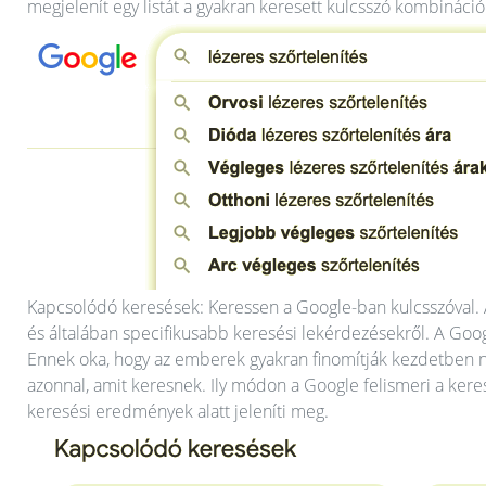
megjelenít egy listát a gyakran keresett kulcsszó kombináció
Kapcsolódó keresések: Keressen a Google-ban kulcsszóval. A
és általában specifikusabb keresési lekérdezésekről. A Google
Ennek oka, hogy az emberek gyakran finomítják kezdetben na
azonnal, amit keresnek. Ily módon a Google felismeri a keres
keresési eredmények alatt jeleníti meg.