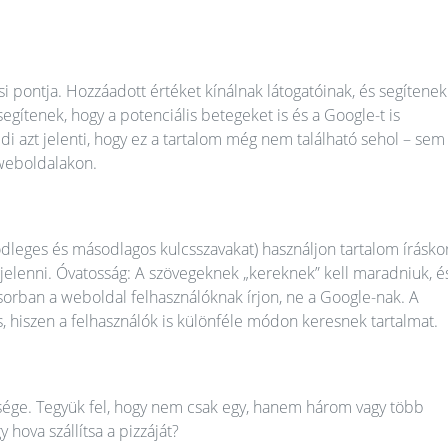
i pontja. Hozzáadott értéket kínálnak látogatóinak, és segítenek
gítenek, hogy a potenciális betegeket is és a Google-t is
i azt jelenti, hogy ez a tartalom még nem található sehol – sem
 weboldalakon.
ődleges és másodlagos kulcsszavakat) használjon tartalom íráskor
elenni. Óvatosság: A szövegeknek „kereknek” kell maradniuk, é
sorban a weboldal felhasználóknak írjon, ne a Google-nak. A
, hiszen a felhasználók is különféle módon keresnek tartalmat.
üksége. Tegyük fel, hogy nem csak egy, hanem három vagy több
hova szállítsa a pizzáját?