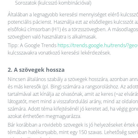
Sorozatok (kulcsszó kombinációval)
Általában a legnagyobb keresési mennyiséget elérő kulcsszó 
potenciális pácienst. Használja ezt az elsődleges kulcsszót a
elsőfokú címsorban (H1) és a törzsszövegben. A másodlagos
szövegben való használatra is alkalmasak.
Tipp: A Google Trends
https://trends.google.hu/trends/?g
kulcsszavakra vonatkozó keresési lekérdezések.
2. A szövegek hossza
Nincsen általános szabály a szövegek hosszára, azonban ann
és más keresők (pl. Bing) számára a rangsoroláshoz. Az adott
tartalmával azt kínálja az olvasónak, amit az keres (=az elvár
látogatót, mert mind a visszafordulási arány, mind az oldalo
számára. Adott téma kifejtésénél jó keretet ad, ha végig go
azokat érthetően megmagyarázza.
Bár korábban a rövidebb szövegek is jó helyezéseket értek el
témában hatékonyabb, mint egy 150 szavas. Lehetőség szerint