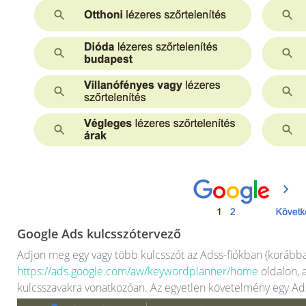
Google Ads kulcsszótervező
Adjon meg egy vagy több kulcsszót az Adss-fiókban (koráb
https://ads.google.com/aw/keywordplanner/home
oldalon, 
kulcsszavakra vonatkozóan. Az egyetlen követelmény egy Ads-f