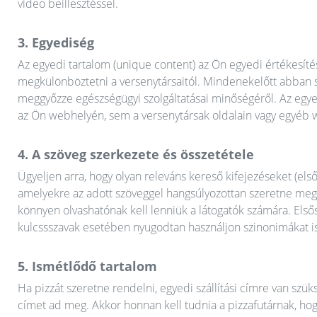
video beillesztéssel.
3. Egyediség
Az egyedi tartalom (unique content) az Ön egyedi értékesítés
megkülönböztetni a versenytársaitól. Mindenekelőtt abban se
meggyőzze egészségügyi szolgáltatásai minőségéről. Az egyed
az Ön webhelyén, sem a versenytársak oldalain vagy egyéb
4. A szöveg szerkezete és összetétele
Ügyeljen arra, hogy olyan releváns kereső kifejezéseket (els
amelyekre az adott szöveggel hangsúlyozottan szeretne megj
könnyen olvashatónak kell lenniük a látogatók számára. Első
kulcssszavak esetében nyugodtan használjon szinonimákat is
5. Ismétlődő tartalom
Ha pizzát szeretne rendelni, egyedi szállítási címre van sz
címet ad meg. Akkor honnan kell tudnia a pizzafutárnak, hogy 