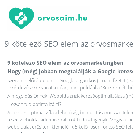
9 kötelező SEO elem az orvosmark
9 kötelező SEO elem az orvosmarketingben
Hogy (még) jobban megtalálják a Google kere
Szeretne előrébb jutni a Google organikus (= nem fizetett) 
lekérdezésekre vonatkozóan, mint például a “Kecskeméti bő
A megoldás Önnek: Weboldalának keresőoptimalizálása (má
Hogyan tud optimalizálni?
Az összes optimalizálási lehetőség bemutatása messze túlmut
része weboldal adminisztrátorok tudását igényli. Mégis ahh
weboldalát erősíteni kiemelünk 5 különösen fontos SEO fel