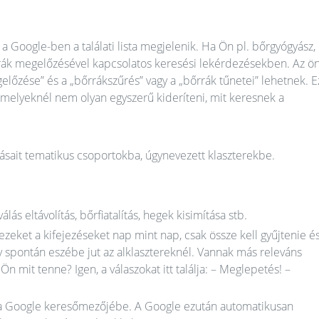
a Google-ben a találati lista megjelenik. Ha Ön pl. bőrgyógyász,
rák megelőzésével kapcsolatos keresési lekérdezésekben. Az ö
előzése” és a „bőrrákszűrés” vagy a „bőrrák tűnetei” lehetnek. E
amelyeknél nem olyan egyszerű kideríteni, mit keresnek a
ásait tematikus csoportokba, úgynevezett klaszterekbe.
lás eltávolítás, bőrfiatalítás, hegek kisimítása stb.
ezeket a kifejezéseket nap mint nap, csak össze kell gyűjtenie é
ly spontán eszébe jut az alklasztereknél. Vannak más releváns
 mit tenne? Igen, a válaszokat itt találja: – Meglepetés! –
t a Google keresőmezőjébe. A Google ezután automatikusan