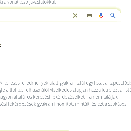
kra vonatkozó javaslatokkal.
 keresési eredmények alatt gyakran talál egy listát a kapcsolód
 a tipikus felhasználói viselkedés alapján hozza létre ezt a listá
gyon általános keresési lekérdezéseiket, ha nem találják
ési lekérdezések gyakran finomított mintáit, és ezt a szokásos